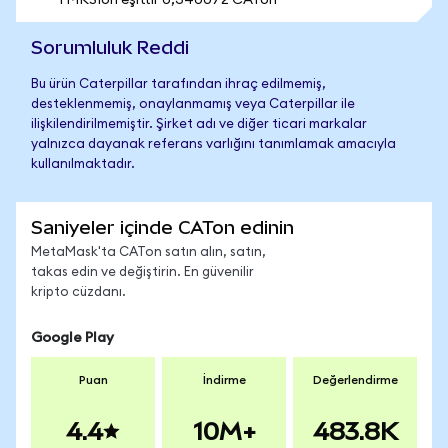
1 MKSIon eşittir 0,340072 CATon
Sorumluluk Reddi
Bu ürün Caterpillar tarafından ihraç edilmemiş,
desteklenmemiş, onaylanmamış veya Caterpillar ile
ilişkilendirilmemiştir. Şirket adı ve diğer ticari markalar
yalnızca dayanak referans varlığını tanımlamak amacıyla
kullanılmaktadır.
Saniyeler içinde CATon edinin
MetaMask'ta CATon satın alın, satın,
takas edin ve değiştirin. En güvenilir
kripto cüzdanı.
Google Play
Puan
İndirme
Değerlendirme
4.4
10M+
483.8K