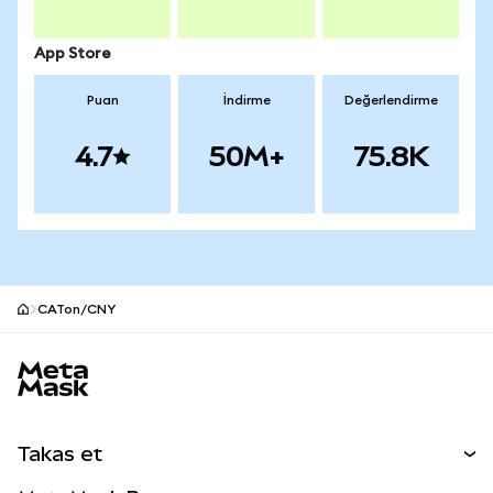
App Store
Puan
İndirme
Değerlendirme
4.7
50M+
75.8K
CATon/CNY
MetaMask site alt bilgisi
Takas et
Takas İşlemleri