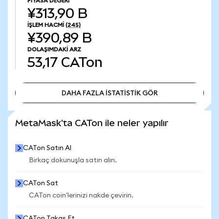
PIYASA DEĞERI
¥313,90 B
İŞLEM HACMI
(24S)
¥390,89 B
DOLAŞIMDAKI ARZ
53,17
CATon
DAHA FAZLA İSTATİSTİK GÖR
DAHA FAZLA İSTATİSTİK GÖR
MetaMask'ta CATon ile neler yapılır
CATon Satın Al
Birkaç dokunuşla satın alın.
CATon Sat
CATon coin'lerinizi nakde çevirin.
CATon Takas Et