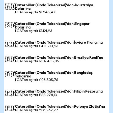
Caterpillar (Ondo Tokenized)'dan Avustralya
🇦🇺
Doları'na
1 CATon eşittir $1.245,47
Caterpillar (Ondo Tokenized)'dan Singapur
🇸🇬
Doları'na
1 CATon eşittir $1.121,98
Caterpillar (Ondo Tokenized)'dan İsviçre Frangı'na
🇨🇭
1 CATon eşittir CHF 710,98
Caterpillar (Ondo Tokenized)'dan Brezilya Reali'na
🇧🇷
1 CATon eşittir R$4.483,05
Caterpillar (Ondo Tokenized)'dan Bangladeş
🇧🇩
Takası'na
1 CATon eşittir ৳108.505,76
Caterpillar (Ondo Tokenized)'dan Filipin Pezosu'na
🇵🇭
1 CATon eşittir ₱53.278,13
Caterpillar (Ondo Tokenized)'dan Polonya Zlotisi'na
🇵🇱
1 CATon eşittir zł 3.267,77