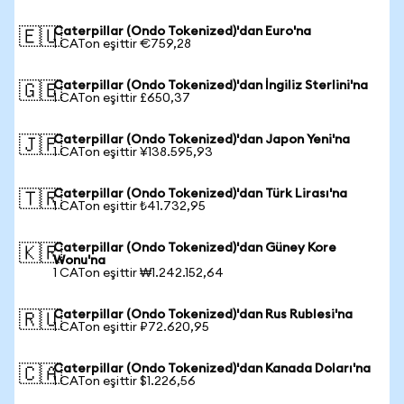
Caterpillar (Ondo Tokenized)'dan Euro'na
🇪🇺
1 CATon eşittir €759,28
Caterpillar (Ondo Tokenized)'dan İngiliz Sterlini'na
🇬🇧
1 CATon eşittir £650,37
Caterpillar (Ondo Tokenized)'dan Japon Yeni'na
🇯🇵
1 CATon eşittir ¥138.595,93
Caterpillar (Ondo Tokenized)'dan Türk Lirası'na
🇹🇷
1 CATon eşittir ₺41.732,95
Caterpillar (Ondo Tokenized)'dan Güney Kore
🇰🇷
Wonu'na
1 CATon eşittir ₩1.242.152,64
Caterpillar (Ondo Tokenized)'dan Rus Rublesi'na
🇷🇺
1 CATon eşittir ₽72.620,95
Caterpillar (Ondo Tokenized)'dan Kanada Doları'na
🇨🇦
1 CATon eşittir $1.226,56