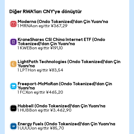
Diğer RWA'ları CNY'ye dönüştür
Moderna (Ondo Tokenized)'dan Çin Yuanı'na
1 MRNAon eşittir ¥367,29
KraneShares CSI China Internet ETF (Ondo
Tokenized)'dan Çin Yuanı'na
1 KWEBon eşittir ¥191,10
LightPath Technologies (Ondo Tokenized)'dan Çin
Yuanı'na
1 LPTHon eşittir ¥83,54
Freeport-McMoRan (Ondo Tokenized)'dan Çin
Yuanı'na
1 FCXon eşittir ¥465,20
Hubbell (Ondo Tokenized)'dan Çin Yuanı'na
1 HUBBon eşittir ¥3.462,90
Energy Fuels (Ondo Tokenized)'dan Çin Yuanı'na
1 UUUUon eşittir ¥85,70