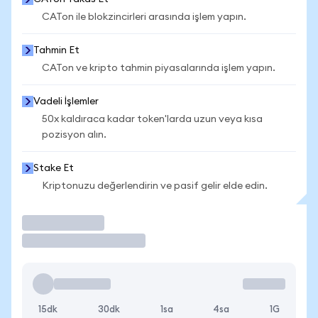
CATon ile blokzincirleri arasında işlem yapın.
Tahmin Et
CATon ve kripto tahmin piyasalarında işlem yapın.
Vadeli İşlemler
50x kaldıraca kadar token'larda uzun veya kısa
pozisyon alın.
Stake Et
Kriptonuzu değerlendirin ve pasif gelir elde edin.
İşlem Yap
15dk
30dk
1sa
4sa
1G