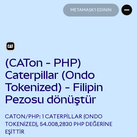
METAMASK'I EDİNİN
METAMASK'I EDİNİN
(CATon - PHP)
Caterpillar (Ondo
Tokenized) - Filipin
Pezosu dönüştür
CATON/PHP: 1 CATERPILLAR (ONDO
TOKENIZED), 54.008,2830 PHP DEĞERINE
EŞITTIR