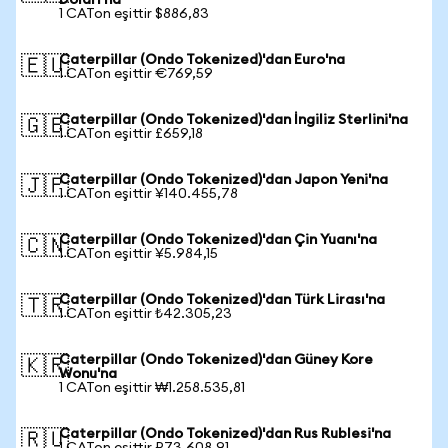
Doları'na
1 CATon eşittir $886,83
Caterpillar (Ondo Tokenized)'dan Euro'na
🇪🇺
1 CATon eşittir €769,59
Caterpillar (Ondo Tokenized)'dan İngiliz Sterlini'na
🇬🇧
1 CATon eşittir £659,18
Caterpillar (Ondo Tokenized)'dan Japon Yeni'na
🇯🇵
1 CATon eşittir ¥140.455,78
Caterpillar (Ondo Tokenized)'dan Çin Yuanı'na
🇨🇳
1 CATon eşittir ¥5.984,15
Caterpillar (Ondo Tokenized)'dan Türk Lirası'na
🇹🇷
1 CATon eşittir ₺42.305,23
Caterpillar (Ondo Tokenized)'dan Güney Kore
🇰🇷
Wonu'na
1 CATon eşittir ₩1.258.535,81
Caterpillar (Ondo Tokenized)'dan Rus Rublesi'na
🇷🇺