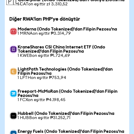
Caterpillar (Ondo Tokenized)'dan Polonya Zlotisi'na
🇵🇱
1 CATon eşittir zł 3.310,52
Diğer RWA'ları PHP'ye dönüştür
Moderna (Ondo Tokenized)'dan Filipin Pezosu'na
1 MRNAon eşittir ₱3.314,79
KraneShares CSI China Internet ETF (Ondo
Tokenized)'dan Filipin Pezosu'na
1 KWEBon eşittir ₱1.724,69
LightPath Technologies (Ondo Tokenized)'dan
Filipin Pezosu'na
1 LPTHon eşittir ₱753,94
Freeport-McMoRan (Ondo Tokenized)'dan Filipin
Pezosu'na
1 FCXon eşittir ₱4.198,45
Hubbell (Ondo Tokenized)'dan Filipin Pezosu'na
1 HUBBon eşittir ₱31.252,71
Energy Fuels (Ondo Tokenized)'dan Filipin Pezosu'na