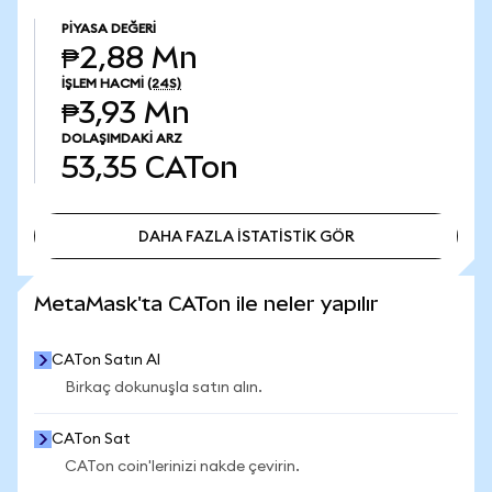
PIYASA DEĞERI
₱2,88 Mn
İŞLEM HACMI
(24S)
₱3,93 Mn
DOLAŞIMDAKI ARZ
53,35
CATon
DAHA FAZLA İSTATİSTİK GÖR
DAHA FAZLA İSTATİSTİK GÖR
MetaMask'ta CATon ile neler yapılır
CATon Satın Al
Birkaç dokunuşla satın alın.
CATon Sat
CATon coin'lerinizi nakde çevirin.