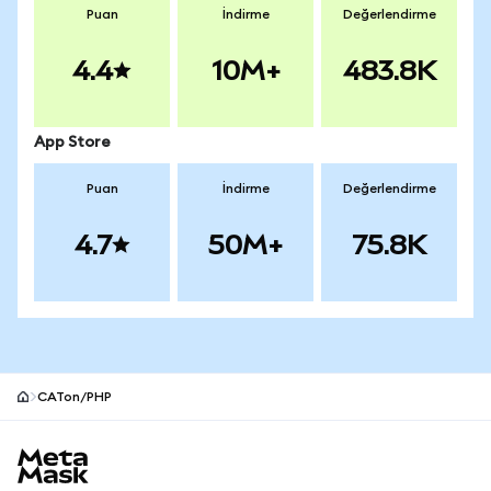
Puan
İndirme
Değerlendirme
4.4
10M+
483.8K
App Store
Puan
İndirme
Değerlendirme
4.7
50M+
75.8K
CATon/PHP
MetaMask site alt bilgisi