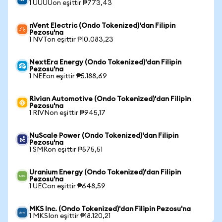
1 UUUUon eşittir ₱773,43
nVent Electric (Ondo Tokenized)'dan Filipin
Pezosu'na
1 NVTon eşittir ₱10.083,23
NextEra Energy (Ondo Tokenized)'dan Filipin
Pezosu'na
1 NEEon eşittir ₱5.188,69
Rivian Automotive (Ondo Tokenized)'dan Filipin
Pezosu'na
1 RIVNon eşittir ₱945,17
NuScale Power (Ondo Tokenized)'dan Filipin
Pezosu'na
1 SMRon eşittir ₱575,51
Uranium Energy (Ondo Tokenized)'dan Filipin
Pezosu'na
1 UECon eşittir ₱648,59
MKS Inc. (Ondo Tokenized)'dan Filipin Pezosu'na
1 MKSIon eşittir ₱18.120,21