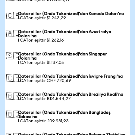
1 CATon eşittir ₽73.608,91
Caterpillar (Ondo Tokenized)'dan Kanada Doları'na
🇨🇦
1 CATon eşittir $1.243,29
Caterpillar (Ondo Tokenized)'dan Avustralya
🇦🇺
Doları'na
1 CATon eşittir $1.262,16
Caterpillar (Ondo Tokenized)'dan Singapur
🇸🇬
Doları'na
1 CATon eşittir $1.137,05
Caterpillar (Ondo Tokenized)'dan İsviçre Frangı'na
🇨🇭
1 CATon eşittir CHF 720,69
Caterpillar (Ondo Tokenized)'dan Brezilya Reali'na
🇧🇷
1 CATon eşittir R$4.544,27
Caterpillar (Ondo Tokenized)'dan Bangladeş
🇧🇩
Takası'na
1 CATon eşittir ৳109.981,93