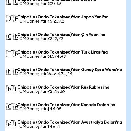
🇪🇺
1 CMGon eşittir €28,56
Chipotle (Ondo Tokenized)'dan Japon Yeni'na
🇯🇵
1 CMGon eşittir ¥5.209,2
Chipotle (Ondo Tokenized)'dan Çin Yuanı'na
🇨🇳
1 CMGon eşittir ¥222,72
Chipotle (Ondo Tokenized)'dan Türk Lirası'na
🇹🇷
1 CMGon eşittir ₺1.574,49
Chipotle (Ondo Tokenized)'dan Güney Kore Wonu'na
🇰🇷
1 CMGon eşittir ₩46.474,26
Chipotle (Ondo Tokenized)'dan Rus Rublesi'na
🇷🇺
1 CMGon eşittir ₽2.715,59
Chipotle (Ondo Tokenized)'dan Kanada Doları'na
🇨🇦
1 CMGon eşittir $46,05
Chipotle (Ondo Tokenized)'dan Avustralya Doları'na
🇦🇺
1 CMGon eşittir $46,71