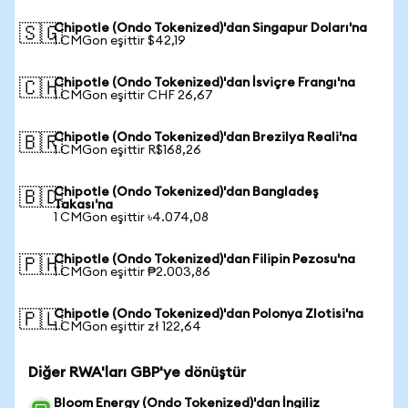
Chipotle (Ondo Tokenized)'dan Singapur Doları'na
🇸🇬
1 CMGon eşittir $42,19
Chipotle (Ondo Tokenized)'dan İsviçre Frangı'na
🇨🇭
1 CMGon eşittir CHF 26,67
Chipotle (Ondo Tokenized)'dan Brezilya Reali'na
🇧🇷
1 CMGon eşittir R$168,26
Chipotle (Ondo Tokenized)'dan Bangladeş
🇧🇩
Takası'na
1 CMGon eşittir ৳4.074,08
Chipotle (Ondo Tokenized)'dan Filipin Pezosu'na
🇵🇭
1 CMGon eşittir ₱2.003,86
Chipotle (Ondo Tokenized)'dan Polonya Zlotisi'na
🇵🇱
1 CMGon eşittir zł 122,64
Diğer RWA'ları GBP'ye dönüştür
Bloom Energy (Ondo Tokenized)'dan İngiliz