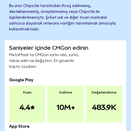
Bu ürün Chipotle tarafından ihraç edilmemiş,
desteklenmemiş, onaylanmamış veya Chipotle ile
ilişkilendirilmemiştir. Şirket adı ve diğer ticari markalar
yalnızca dayanak referans varlığını tanımlamak amacıyla
kullanılmaktadır.
Saniyeler içinde CMGon edinin
MetaMask'ta CMGon satın alın, satın,
takas edin ve değiştirin. En güvenilir
kripto cüzdanı.
Google Play
Puan
İndirme
Değerlendirme
4.4
10M+
483.9K
App Store