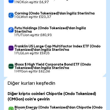
1 NOKon eşittir £6,97
Corning (Ondo Tokenized)'dan İngiliz Sterlini'na
1 GLWon eşittir £123,37
Futu Holdings (Ondo Tokenized)'dan İngiliz
Sterlini'na
1 FUTUon eşittir £80,93
Franklin US Large Cap Multifactor Index ETF (Ondo
Tokenized)'dan İngiliz Sterlini'na
1 FLQLon eşittir £59,13
iBoxx $ High Yield Corporate Bond ETF (Ondo
Tokenized)'dan İngiliz Sterlini'na
1 HYGon eşittir £62,06
Diğer kurları keşfedin
Diğer kripto coinleri Chipotle (Ondo Tokenized)
(CMGon) coin'e çevirin
Bloom Energy (Ondo Tokenized)'dan Chipotle (Ondo