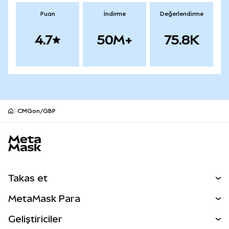
Puan
İndirme
Değerlendirme
4.7
50M+
75.8K
CMGon/GBP
MetaMask site alt bilgisi
Takas et
Takas İşlemleri
MetaMask Para
Tahmin Et
YENİ
Kripto Al
Geliştiriciler
Perps
YENİ
MetaMask Kart