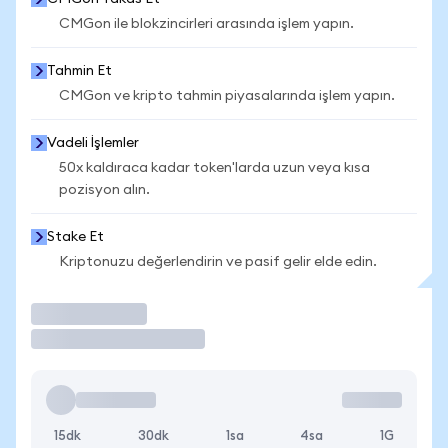
CMGon ile blokzincirleri arasında işlem yapın.
Tahmin Et
CMGon ve kripto tahmin piyasalarında işlem yapın.
Vadeli İşlemler
50x kaldıraca kadar token'larda uzun veya kısa
pozisyon alın.
Stake Et
Kriptonuzu değerlendirin ve pasif gelir elde edin.
İşlem Yap
15dk
30dk
1sa
4sa
1G