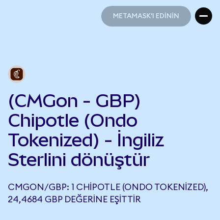
METAMASK'I EDİNİN
METAMASK'I EDİNİN
(CMGon - GBP)
Chipotle (Ondo
Tokenized) - İngiliz
Sterlini dönüştür
CMGON/GBP: 1 CHIPOTLE (ONDO TOKENIZED),
24,4684 GBP DEĞERINE EŞITTIR