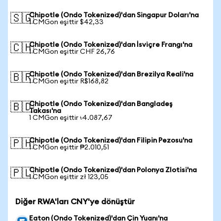
Chipotle (Ondo Tokenized)'dan Singapur Doları'na
🇸🇬
1 CMGon eşittir $42,33
Chipotle (Ondo Tokenized)'dan İsviçre Frangı'na
🇨🇭
1 CMGon eşittir CHF 26,76
Chipotle (Ondo Tokenized)'dan Brezilya Reali'na
🇧🇷
1 CMGon eşittir R$168,82
Chipotle (Ondo Tokenized)'dan Bangladeş
🇧🇩
Takası'na
1 CMGon eşittir ৳4.087,67
Chipotle (Ondo Tokenized)'dan Filipin Pezosu'na
🇵🇭
1 CMGon eşittir ₱2.010,51
Chipotle (Ondo Tokenized)'dan Polonya Zlotisi'na
🇵🇱
1 CMGon eşittir zł 123,05
Diğer RWA'ları CNY'ye dönüştür
Eaton (Ondo Tokenized)'dan Çin Yuanı'na