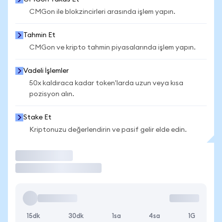
CMGon ile blokzincirleri arasında işlem yapın.
Tahmin Et
CMGon ve kripto tahmin piyasalarında işlem yapın.
Vadeli İşlemler
50x kaldıraca kadar token'larda uzun veya kısa
pozisyon alın.
Stake Et
Kriptonuzu değerlendirin ve pasif gelir elde edin.
İşlem Yap
15dk
30dk
1sa
4sa
1G