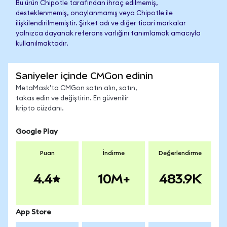
Bu ürün Chipotle tarafından ihraç edilmemiş,
desteklenmemiş, onaylanmamış veya Chipotle ile
ilişkilendirilmemiştir. Şirket adı ve diğer ticari markalar
yalnızca dayanak referans varlığını tanımlamak amacıyla
kullanılmaktadır.
Saniyeler içinde CMGon edinin
MetaMask'ta CMGon satın alın, satın,
takas edin ve değiştirin. En güvenilir
kripto cüzdanı.
Google Play
Puan
İndirme
Değerlendirme
4.4
10M+
483.9K
App Store