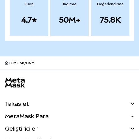
Puan
İndirme
Değerlendirme
4.7
50M+
75.8K
CMGon/CNY
MetaMask site alt bilgisi
Takas et
Takas İşlemleri
MetaMask Para
Tahmin Et
YENİ
Kripto Al
Geliştiriciler
Perps
YENİ
MetaMask Kart
Dökümantasyon