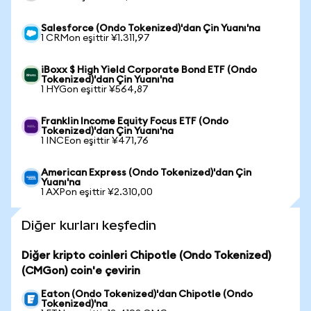
Salesforce (Ondo Tokenized)'dan Çin Yuanı'na
1 CRMon eşittir ¥1.311,97
iBoxx $ High Yield Corporate Bond ETF (Ondo
Tokenized)'dan Çin Yuanı'na
1 HYGon eşittir ¥564,87
Franklin Income Equity Focus ETF (Ondo
Tokenized)'dan Çin Yuanı'na
1 INCEon eşittir ¥471,76
American Express (Ondo Tokenized)'dan Çin
Yuanı'na
1 AXPon eşittir ¥2.310,00
Diğer kurları keşfedin
Diğer kripto coinleri Chipotle (Ondo Tokenized)
(CMGon) coin'e çevirin
Eaton (Ondo Tokenized)'dan Chipotle (Ondo
Tokenized)'na