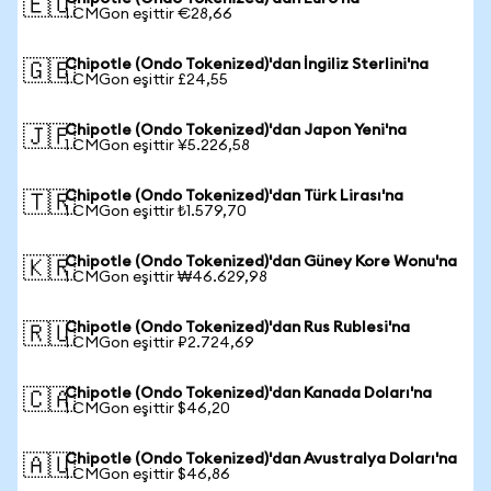
🇪🇺
1 CMGon eşittir €28,66
Chipotle (Ondo Tokenized)'dan İngiliz Sterlini'na
🇬🇧
1 CMGon eşittir £24,55
Chipotle (Ondo Tokenized)'dan Japon Yeni'na
🇯🇵
1 CMGon eşittir ¥5.226,58
Chipotle (Ondo Tokenized)'dan Türk Lirası'na
🇹🇷
1 CMGon eşittir ₺1.579,70
Chipotle (Ondo Tokenized)'dan Güney Kore Wonu'na
🇰🇷
1 CMGon eşittir ₩46.629,98
Chipotle (Ondo Tokenized)'dan Rus Rublesi'na
🇷🇺
1 CMGon eşittir ₽2.724,69
Chipotle (Ondo Tokenized)'dan Kanada Doları'na
🇨🇦
1 CMGon eşittir $46,20
Chipotle (Ondo Tokenized)'dan Avustralya Doları'na
🇦🇺
1 CMGon eşittir $46,86