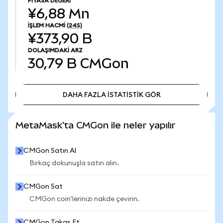
PIYASA DEĞERI
¥6,88 Mn
İŞLEM HACMI
(24S)
¥373,90 B
DOLAŞIMDAKI ARZ
30,79 B
CMGon
DAHA FAZLA İSTATİSTİK GÖR
DAHA FAZLA İSTATİSTİK GÖR
MetaMask'ta CMGon ile neler yapılır
CMGon Satın Al
Birkaç dokunuşla satın alın.
CMGon Sat
CMGon coin'lerinizi nakde çevirin.
CMGon Takas Et