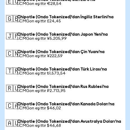
🇪🇺
1 CMGon eşittir €28,54
Chipotle (Ondo Tokenized)'dan İngiliz Sterlini'na
🇬🇧
1 CMGon eşittir £24,45
Chipotle (Ondo Tokenized)'dan Japon Yeni'na
🇯🇵
1 CMGon eşittir ¥5.205,99
Chipotle (Ondo Tokenized)'dan Çin Yuanı'na
🇨🇳
1 CMGon eşittir ¥222,59
Chipotle (Ondo Tokenized)'dan Türk Lirası'na
🇹🇷
1 CMGon eşittir ₺1.573,54
Chipotle (Ondo Tokenized)'dan Rus Rublesi'na
🇷🇺
1 CMGon eşittir ₽2.713,95
Chipotle (Ondo Tokenized)'dan Kanada Doları'na
🇨🇦
1 CMGon eşittir $46,02
Chipotle (Ondo Tokenized)'dan Avustralya Doları'na
🇦🇺
1 CMGon eşittir $46,68