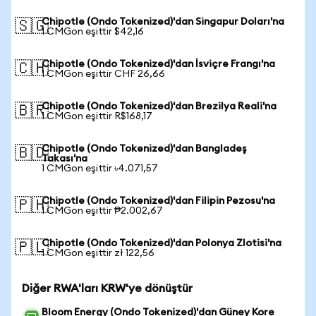
Chipotle (Ondo Tokenized)'dan Singapur Doları'na
🇸🇬
1 CMGon eşittir $42,16
Chipotle (Ondo Tokenized)'dan İsviçre Frangı'na
🇨🇭
1 CMGon eşittir CHF 26,66
Chipotle (Ondo Tokenized)'dan Brezilya Reali'na
🇧🇷
1 CMGon eşittir R$168,17
Chipotle (Ondo Tokenized)'dan Bangladeş
🇧🇩
Takası'na
1 CMGon eşittir ৳4.071,57
Chipotle (Ondo Tokenized)'dan Filipin Pezosu'na
🇵🇭
1 CMGon eşittir ₱2.002,67
Chipotle (Ondo Tokenized)'dan Polonya Zlotisi'na
🇵🇱
1 CMGon eşittir zł 122,56
Diğer RWA'ları KRW'ye dönüştür
Bloom Energy (Ondo Tokenized)'dan Güney Kore