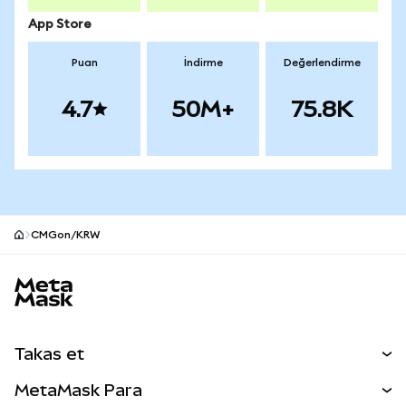
App Store
Puan
İndirme
Değerlendirme
4.7
50M+
75.8K
CMGon/KRW
MetaMask site alt bilgisi
Takas et
Takas İşlemleri
MetaMask Para
Tahmin Et
YENİ