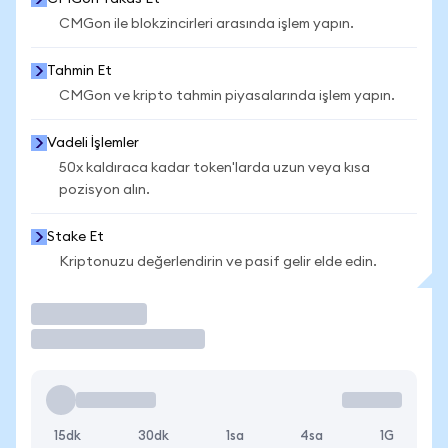
CMGon ile blokzincirleri arasında işlem yapın.
Tahmin Et
CMGon ve kripto tahmin piyasalarında işlem yapın.
Vadeli İşlemler
50x kaldıraca kadar token'larda uzun veya kısa
pozisyon alın.
Stake Et
Kriptonuzu değerlendirin ve pasif gelir elde edin.
İşlem Yap
15dk
30dk
1sa
4sa
1G