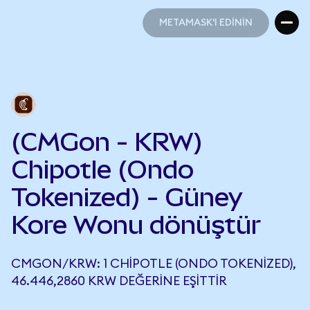
METAMASK'I EDİNİN
METAMASK'I EDİNİN
(CMGon - KRW)
Chipotle (Ondo
Tokenized) - Güney
Kore Wonu dönüştür
CMGON/KRW: 1 CHIPOTLE (ONDO TOKENIZED),
46.446,2860 KRW DEĞERINE EŞITTIR