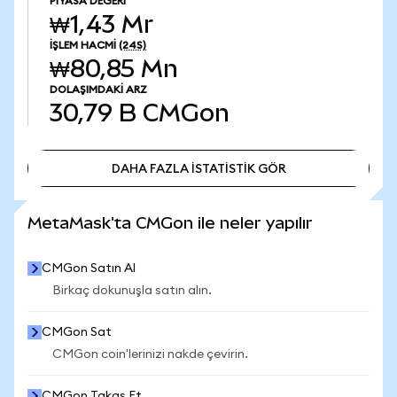
PIYASA DEĞERI
₩1,43 Mr
İŞLEM HACMI
(24S)
₩80,85 Mn
DOLAŞIMDAKI ARZ
30,79 B
CMGon
DAHA FAZLA İSTATİSTİK GÖR
DAHA FAZLA İSTATİSTİK GÖR
MetaMask'ta CMGon ile neler yapılır
CMGon Satın Al
Birkaç dokunuşla satın alın.
CMGon Sat
CMGon coin'lerinizi nakde çevirin.
CMGon Takas Et