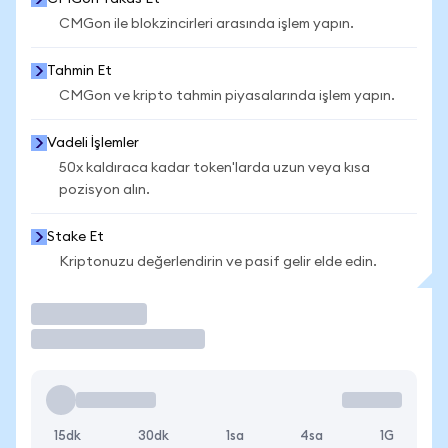
CMGon ile blokzincirleri arasında işlem yapın.
Tahmin Et
CMGon ve kripto tahmin piyasalarında işlem yapın.
Vadeli İşlemler
50x kaldıraca kadar token'larda uzun veya kısa
pozisyon alın.
Stake Et
Kriptonuzu değerlendirin ve pasif gelir elde edin.
İşlem Yap
15dk
30dk
1sa
4sa
1G