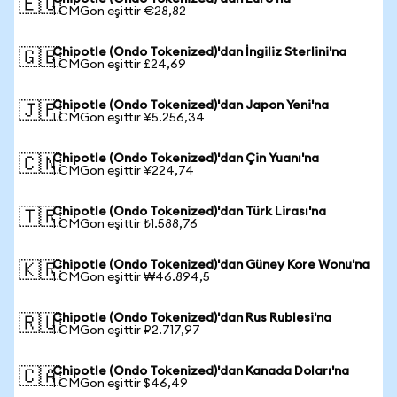
🇪🇺
1 CMGon eşittir €28,82
Chipotle (Ondo Tokenized)'dan İngiliz Sterlini'na
🇬🇧
1 CMGon eşittir £24,69
Chipotle (Ondo Tokenized)'dan Japon Yeni'na
🇯🇵
1 CMGon eşittir ¥5.256,34
Chipotle (Ondo Tokenized)'dan Çin Yuanı'na
🇨🇳
1 CMGon eşittir ¥224,74
Chipotle (Ondo Tokenized)'dan Türk Lirası'na
🇹🇷
1 CMGon eşittir ₺1.588,76
Chipotle (Ondo Tokenized)'dan Güney Kore Wonu'na
🇰🇷
1 CMGon eşittir ₩46.894,5
Chipotle (Ondo Tokenized)'dan Rus Rublesi'na
🇷🇺
1 CMGon eşittir ₽2.717,97
Chipotle (Ondo Tokenized)'dan Kanada Doları'na
🇨🇦
1 CMGon eşittir $46,49