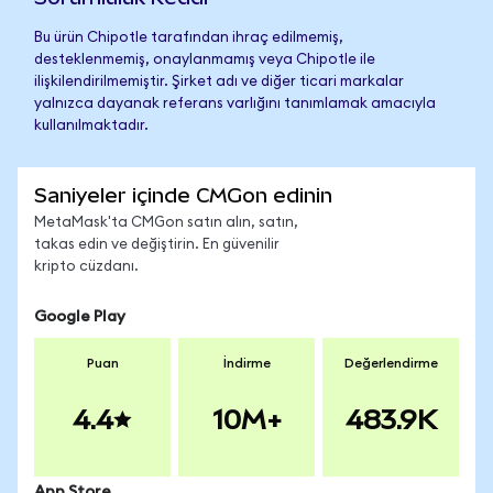
Bu ürün Chipotle tarafından ihraç edilmemiş,
desteklenmemiş, onaylanmamış veya Chipotle ile
ilişkilendirilmemiştir. Şirket adı ve diğer ticari markalar
yalnızca dayanak referans varlığını tanımlamak amacıyla
kullanılmaktadır.
Saniyeler içinde CMGon edinin
MetaMask'ta CMGon satın alın, satın,
takas edin ve değiştirin. En güvenilir
kripto cüzdanı.
Google Play
Puan
İndirme
Değerlendirme
4.4
10M+
483.9K
App Store