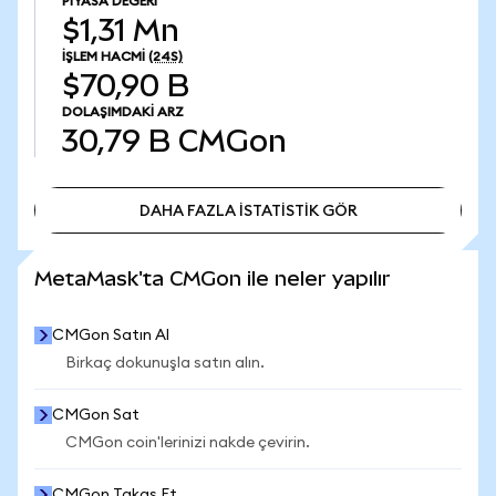
PIYASA DEĞERI
$1,31 Mn
İŞLEM HACMI
(24S)
$70,90 B
DOLAŞIMDAKI ARZ
30,79 B
CMGon
DAHA FAZLA İSTATİSTİK GÖR
DAHA FAZLA İSTATİSTİK GÖR
MetaMask'ta CMGon ile neler yapılır
CMGon Satın Al
Birkaç dokunuşla satın alın.
CMGon Sat
CMGon coin'lerinizi nakde çevirin.
CMGon Takas Et