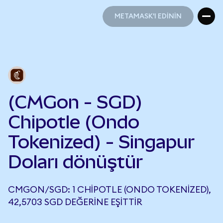
METAMASK'I EDİNİN
METAMASK'I EDİNİN
(CMGon - SGD)
Chipotle (Ondo
Tokenized) - Singapur
Doları dönüştür
CMGON/SGD: 1 CHIPOTLE (ONDO TOKENIZED),
42,5703 SGD DEĞERINE EŞITTIR