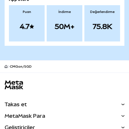
Puan
İndirme
Değerlendirme
4.7
50M+
75.8K
CMGon/SGD
MetaMask site alt bilgisi
Takas et
Takas İşlemleri
MetaMask Para
Tahmin Et
YENİ
Kripto Al
Geliştiriciler