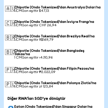
Chipotle (Ondo Tokenized)'dan Avustralya Doları'na
🇦🇺
1 CMGon eşittir $47,13
Chipotle (Ondo Tokenized)'dan İsviçre Frangı'na
🇨🇭
1 CMGon eşittir CHF 26,94
Chipotle (Ondo Tokenized)'dan Brezilya Reali'na
🇧🇷
1 CMGon eşittir R$169,79
Chipotle (Ondo Tokenized)'dan Bangladeş
🇧🇩
Takası'na
1 CMGon eşittir ৳4.110,96
Chipotle (Ondo Tokenized)'dan Filipin Pezosu'na
🇵🇭
1 CMGon eşittir ₱2.022,09
Chipotle (Ondo Tokenized)'dan Polonya Zlotisi'na
🇵🇱
1 CMGon eşittir zł 123,84
Diğer RWA'ları SGD'ye dönüştür
Eaton (Ondo Tokenized)'dan Singapur Doları'na