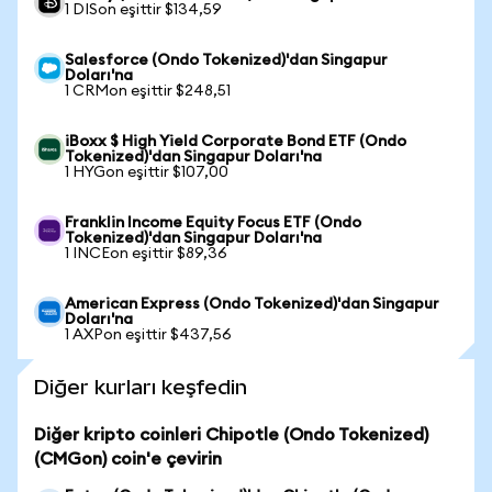
1 DISon eşittir $134,59
Salesforce (Ondo Tokenized)'dan Singapur
Doları'na
1 CRMon eşittir $248,51
iBoxx $ High Yield Corporate Bond ETF (Ondo
Tokenized)'dan Singapur Doları'na
1 HYGon eşittir $107,00
Franklin Income Equity Focus ETF (Ondo
Tokenized)'dan Singapur Doları'na
1 INCEon eşittir $89,36
American Express (Ondo Tokenized)'dan Singapur
Doları'na
1 AXPon eşittir $437,56
Diğer kurları keşfedin
Diğer kripto coinleri Chipotle (Ondo Tokenized)
(CMGon) coin'e çevirin