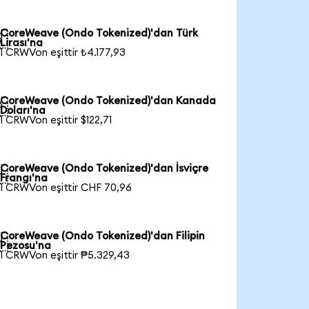
CoreWeave (Ondo Tokenized)'dan Türk

Lirası'na
1 CRWVon eşittir ₺4.177,93
CoreWeave (Ondo Tokenized)'dan Kanada

Doları'na
1 CRWVon eşittir $122,71
CoreWeave (Ondo Tokenized)'dan İsviçre

Frangı'na
1 CRWVon eşittir CHF 70,96
CoreWeave (Ondo Tokenized)'dan Filipin

Pezosu'na
1 CRWVon eşittir ₱5.329,43