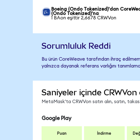
Boeing (Ondo Tokenized)'dan CoreWe
(Ondo Tokenized)'na
1 BAon eşittir 2,6678 CRWVon
Sorumluluk Reddi
Bu ürün CoreWeave tarafından ihraç edilmemiş
yalnızca dayanak referans varlığını tanımlama
Saniyeler içinde CRWVon 
MetaMask'ta CRWVon satın alın, satın, takas ed
Google Play
Puan
İndirme
Değ