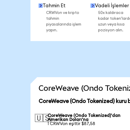
Tahmin Et
Vadeli İşlemler
CRWVon ve kripto
50x kaldıraca
tahmin
kadar token'lard
piyasalarında işlem
uzun veya kısa
yapın.
pozisyon alın.
CoreWeave (Ondo Tokenized
CoreWeave (Ondo Tokenized) kuru 
CoreWeave (Ondo Tokenized)'dan
🇺🇸
Amerikan Doları'na
1 CRWVon eşittir $87,58