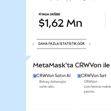
PIYASA DEĞERI
$1,62 Mn
DAHA FAZLA İSTATİSTİK GÖR
DAHA FAZLA İSTATİSTİK GÖR
MetaMask'ta CRWVon ile n
CRWVon Satın Al
CRWVon Sat
Birkaç dokunuşla
CRWVon
satın alın.
coin'lerinizi nakd
çevirin.