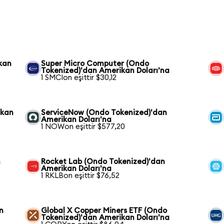
kan
Super Micro Computer (Ondo
Tokenized)'dan Amerikan Doları'na
1 SMCIon eşittir $30,12
ikan
ServiceNow (Ondo Tokenized)'dan
Amerikan Doları'na
1 NOWon eşittir $577,20
n
Rocket Lab (Ondo Tokenized)'dan
Amerikan Doları'na
1 RKLBon eşittir $76,52
n
Global X Copper Miners ETF (Ondo
Tokenized)'dan Amerikan Doları'na