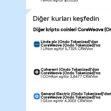
1 BAon eşittir $233,65
Diğer kurları keşfedin
Diğer kripto coinleri CoreWeave (O
Linde plc (Ondo Tokenized)'dan
CoreWeave (Ondo Tokenized)'na
1 LINon eşittir 5,7325 CRWVon
Coherent (Ondo Tokenized)'dan
CoreWeave (Ondo Tokenized)'na
1 COHRon eşittir 3,8677 CRWVon
General Electric (Ondo Tokenized)'da
CoreWeave (Ondo Tokenized)'na
1 GEon eşittir 4,3002 CRWVon