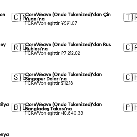
pon
CoreWeave (Ondo Tokenized)'dan Çin
🇨🇳
🇹
Yuanı'na
1 CRWVon eşittir ¥591,07
ney
CoreWeave (Ondo Tokenized)'dan Rus
🇷🇺
🇨
Rublesi'na
1 CRWVon eşittir ₽7.212,02
CoreWeave (Ondo Tokenized)'dan
🇸🇬
🇨
Singapur Doları'na
1 CRWVon eşittir $112,18
ilya
CoreWeave (Ondo Tokenized)'dan
🇧🇩
🇵
Bangladeş Takası'na
1 CRWVon eşittir ৳10.840,33
onya