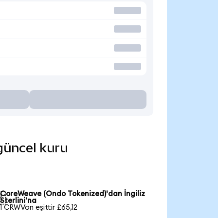
 güncel kuru
CoreWeave (Ondo Tokenized)'dan İngiliz

Sterlini'na
1 CRWVon eşittir £65,12