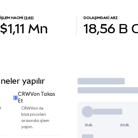
İŞLEM HACMI
(24S)
DOLAŞIMDAKI ARZ
$1,11 Mn
18,56 B
eler yapılır
İşlem Yap
CRWVon Takas
Et
e
CRWVon ile
blokzincirleri
arasında işlem
15dk
30dk
yapın.