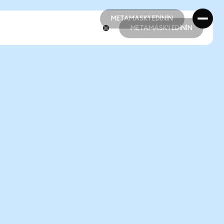
METAMASK'I EDİNİN
METAMASK'I EDİNİN
METAMASK'I EDİNİN
METAMASK'I EDİNİN