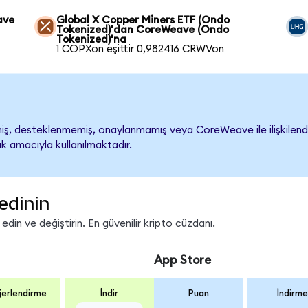
ave
Global X Copper Miners ETF (Ondo
Tokenized)'dan CoreWeave (Ondo
Tokenized)'na
1 COPXon eşittir 0,982416 CRWVon
, desteklenmemiş, onaylanmamış veya CoreWeave ile ilişkilendiril
k amacıyla kullanılmaktadır.
edinin
in ve değiştirin. En güvenilir kripto cüzdanı.
App Store
erlendirme
İndir
Puan
İndirme