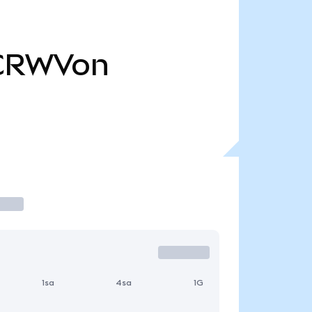
CRWVon
1sa
4sa
1G