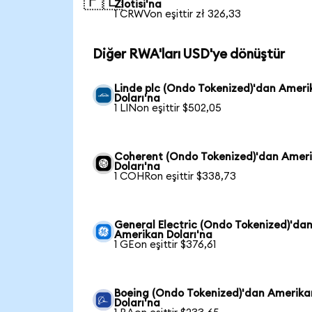
🇵🇱
Zlotisi'na
1 CRWVon eşittir zł 326,33
Diğer RWA'ları USD'ye dönüştür
Linde plc (Ondo Tokenized)'dan Ameri
Doları'na
1 LINon eşittir $502,05
Coherent (Ondo Tokenized)'dan Amer
Doları'na
1 COHRon eşittir $338,73
General Electric (Ondo Tokenized)'da
Amerikan Doları'na
1 GEon eşittir $376,61
Boeing (Ondo Tokenized)'dan Amerika
Doları'na