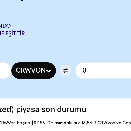
ONDO
E EŞITTIR
CRWVON
zed) piyasa son durumu
CRWVon başına $87,58. Dolaşımdaki arzı 18,56 B CRWVon ve C