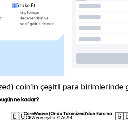
Stake Et
Kriptonuzu
a
değerlendirin ve
pasif gelir elde edin.
) coin'in çeşitli para birimlerinde
bugün ne kadar?
CoreWeave (Ondo Tokenized)'dan Euro'na
🇪🇺
🇬
1 CRWVon eşittir €75,94