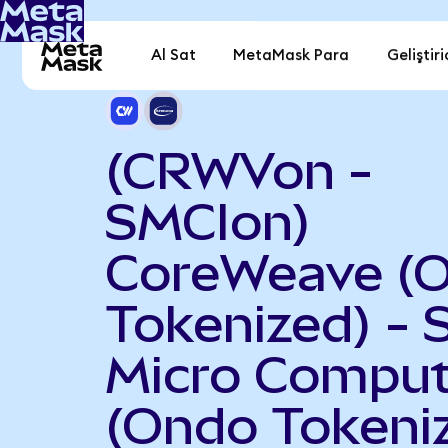
Al Sat
MetaMask Para
Geliştiri
(CRWVon -
SMCIon)
CoreWeave (
Tokenized) - 
Micro Comput
(Ondo Tokeni