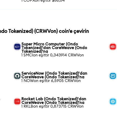
1 COPXon eşittir $86,04
ndo Tokenized) (CRWVon) coin'e çevirin
Super Micro Computer (Ondo
Tokenized)'dan CoreWeave (Ondo
Tokenized)'na
1 SMCIon eşittir 0,343914 CRWVon
ServiceNow (Ondo Tokenized)'dan
CoreWeave (Ondo Tokenized)'na
1 NOWon eşittir 6,5905 CRWVon
n
Rocket Lab (Ondo Tokenized)'dan
CoreWeave (Ondo Tokenized)'na
1 RKLBon eşittir 0,873715 CRWVon