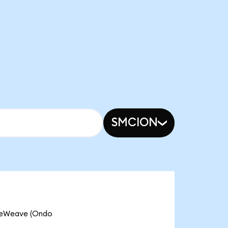
SMCION
oreWeave (Ondo