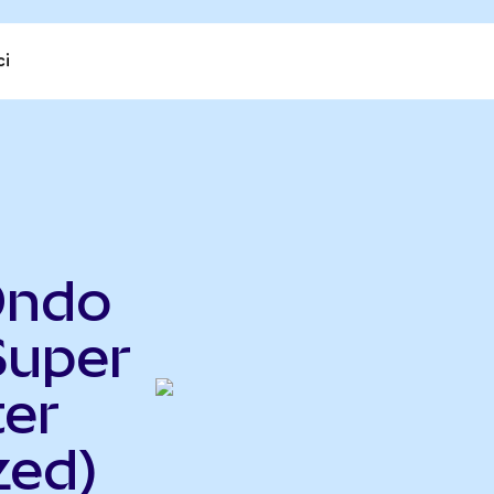
ci
Ondo
Super
er
zed)