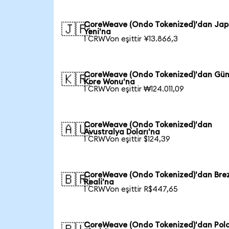
CoreWeave (Ondo Tokenized)'dan Ja
🇯🇵
Yeni'na
1 CRWVon eşittir ¥13.866,3
CoreWeave (Ondo Tokenized)'dan Gü
🇰🇷
Kore Wonu'na
1 CRWVon eşittir ₩124.011,09
CoreWeave (Ondo Tokenized)'dan
🇦🇺
Avustralya Doları'na
1 CRWVon eşittir $124,39
CoreWeave (Ondo Tokenized)'dan Brez
🇧🇷
Reali'na
1 CRWVon eşittir R$447,65
CoreWeave (Ondo Tokenized)'dan Pol