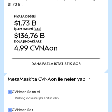
$1,73 B .
PIYASA DEĞERI
$1,73 B
İŞLEM HACMI
(24S)
$136,76 B
DOLAŞIMDAKI ARZ
4,99
CVNAon
DAHA FAZLA İSTATİSTİK GÖR
DAHA FAZLA İSTATİSTİK GÖR
MetaMask'ta CVNAon ile neler yapılır
CVNAon Satın Al
Birkaç dokunuşla satın alın.
CVNAon Sat