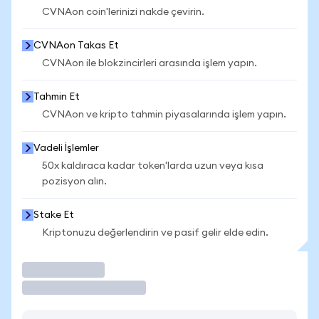
CVNAon coin'lerinizi nakde çevirin.
CVNAon Takas Et
CVNAon ile blokzincirleri arasında işlem yapın.
Tahmin Et
CVNAon ve kripto tahmin piyasalarında işlem yapın.
Vadeli İşlemler
50x kaldıraca kadar token'larda uzun veya kısa
pozisyon alın.
Stake Et
Kriptonuzu değerlendirin ve pasif gelir elde edin.
İşlem Yap