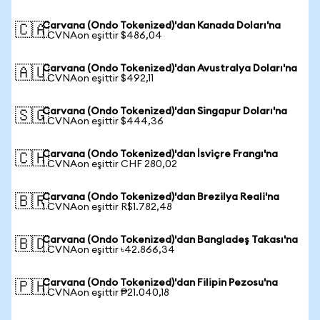
Carvana (Ondo Tokenized)'dan Kanada Doları'na
🇨🇦
1 CVNAon eşittir $486,04
Carvana (Ondo Tokenized)'dan Avustralya Doları'na
🇦🇺
1 CVNAon eşittir $492,11
Carvana (Ondo Tokenized)'dan Singapur Doları'na
🇸🇬
1 CVNAon eşittir $444,36
Carvana (Ondo Tokenized)'dan İsviçre Frangı'na
🇨🇭
1 CVNAon eşittir CHF 280,02
Carvana (Ondo Tokenized)'dan Brezilya Reali'na
🇧🇷
1 CVNAon eşittir R$1.782,48
Carvana (Ondo Tokenized)'dan Bangladeş Takası'na
🇧🇩
1 CVNAon eşittir ৳42.866,34
Carvana (Ondo Tokenized)'dan Filipin Pezosu'na
🇵🇭
1 CVNAon eşittir ₱21.040,18