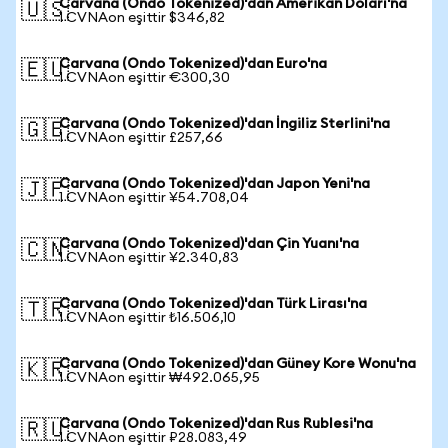
Carvana (Ondo Tokenized)'dan Amerikan Doları'na
🇺🇸
1 CVNAon eşittir $346,82
Carvana (Ondo Tokenized)'dan Euro'na
🇪🇺
1 CVNAon eşittir €300,30
Carvana (Ondo Tokenized)'dan İngiliz Sterlini'na
🇬🇧
1 CVNAon eşittir £257,66
Carvana (Ondo Tokenized)'dan Japon Yeni'na
🇯🇵
1 CVNAon eşittir ¥54.708,04
Carvana (Ondo Tokenized)'dan Çin Yuanı'na
🇨🇳
1 CVNAon eşittir ¥2.340,83
Carvana (Ondo Tokenized)'dan Türk Lirası'na
🇹🇷
1 CVNAon eşittir ₺16.506,10
Carvana (Ondo Tokenized)'dan Güney Kore Wonu'na
🇰🇷
1 CVNAon eşittir ₩492.065,95
Carvana (Ondo Tokenized)'dan Rus Rublesi'na
🇷🇺
1 CVNAon eşittir ₽28.083,49