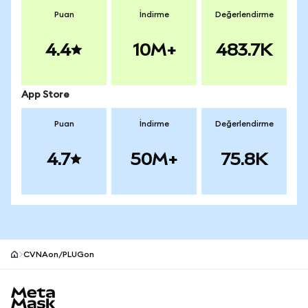
Puan
İndirme
Değerlendirme
4.4
10M+
483.7K
App Store
Puan
İndirme
Değerlendirme
4.7
50M+
75.8K
CVNAon/PLUGon
MetaMask site alt bilgisi