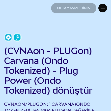
METAMASK'I EDİNİN
METAMASK'I EDİNİN
(CVNAon - PLUGon)
Carvana (Ondo
Tokenized) - Plug
Power (Ondo
Tokenized) dönüştür
CVNAON/PLUGON: 1 CARVANA (ONDO
TOKENIZED), 166,7404 PLUGON DEĞERINE