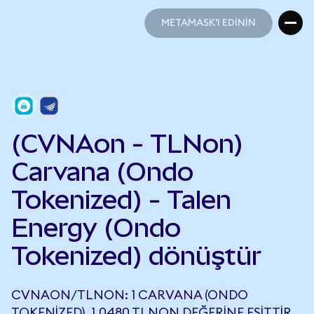
METAMASK'I EDİNİN
METAMASK'I EDİNİN
(CVNAon - TLNon)
Carvana (Ondo
Tokenized) - Talen
Energy (Ondo
Tokenized) dönüştür
CVNAON/TLNON: 1 CARVANA (ONDO
TOKENIZED), 1,0480 TLNON DEĞERINE EŞITTIR