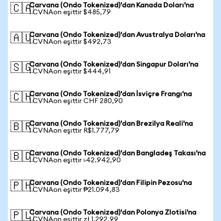
Carvana (Ondo Tokenized)'dan Kanada Doları'na
🇨🇦
1 CVNAon eşittir $485,79
Carvana (Ondo Tokenized)'dan Avustralya Doları'na
🇦🇺
1 CVNAon eşittir $492,73
Carvana (Ondo Tokenized)'dan Singapur Doları'na
🇸🇬
1 CVNAon eşittir $444,91
Carvana (Ondo Tokenized)'dan İsviçre Frangı'na
🇨🇭
1 CVNAon eşittir CHF 280,90
Carvana (Ondo Tokenized)'dan Brezilya Reali'na
🇧🇷
1 CVNAon eşittir R$1.777,79
Carvana (Ondo Tokenized)'dan Bangladeş Takası'na
🇧🇩
1 CVNAon eşittir ৳42.942,90
Carvana (Ondo Tokenized)'dan Filipin Pezosu'na
🇵🇭
1 CVNAon eşittir ₱21.094,83
Carvana (Ondo Tokenized)'dan Polonya Zlotisi'na
🇵🇱
1 CVNAon eşittir zł 1.292,99