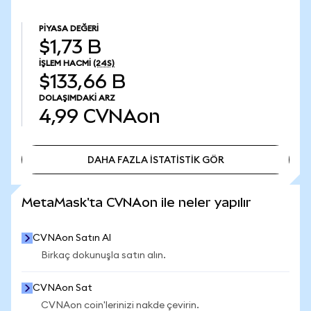
PIYASA DEĞERI
$1,73 B
İŞLEM HACMI
(24S)
$133,66 B
DOLAŞIMDAKI ARZ
4,99
CVNAon
DAHA FAZLA İSTATİSTİK GÖR
DAHA FAZLA İSTATİSTİK GÖR
MetaMask'ta CVNAon ile neler yapılır
CVNAon Satın Al
Birkaç dokunuşla satın alın.
CVNAon Sat
CVNAon coin'lerinizi nakde çevirin.