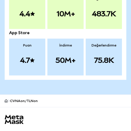
4.4
10M+
483.7K
App Store
Puan
İndirme
Değerlendirme
4.7
50M+
75.8K
CVNAon/TLNon
MetaMask site alt bilgisi