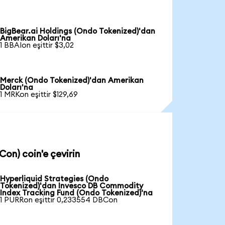
BigBear.ai Holdings (Ondo Tokenized)'dan
Amerikan Doları'na
1 BBAIon eşittir $3,02
Merck (Ondo Tokenized)'dan Amerikan
Doları'na
1 MRKon eşittir $129,69
on) coin'e çevirin
Hyperliquid Strategies (Ondo
Tokenized)'dan Invesco DB Commodity
Index Tracking Fund (Ondo Tokenized)'na
1 PURRon eşittir 0,233554 DBCon