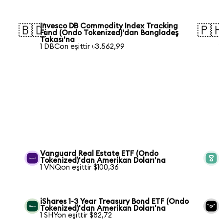
Invesco DB Commodity Index Tracking
🇧🇩
🇵
Fund (Ondo Tokenized)'dan Bangladeş
Takası'na
1 DBCon eşittir ৳3.562,99
Vanguard Real Estate ETF (Ondo
Tokenized)'dan Amerikan Doları'na
1 VNQon eşittir $100,36
iShares 1-3 Year Treasury Bond ETF (Ondo
Tokenized)'dan Amerikan Doları'na
1 SHYon eşittir $82,72