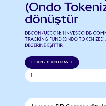
(Ondo Tokeni
dönüştür
DBCON/UECON: 1 INVESCO DB COM
TRACKING FUND (ONDO TOKENIZED),
DEĞERINE EŞITTIR
DBCON - UECON TAKAS ET