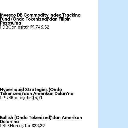
Invesco DB Commodity Index Tracking

Fund (Ondo Tokenized)'dan Filipin
Pezosu'na
1 DBCon eşittir ₱1.746,52
Hyperliquid Strategies (Ondo
Tokenized)'dan Amerikan Doları'na
1 PURRon eşittir $6,71
Bullish (Ondo Tokenized)'dan Amerikan
Doları'na
1 BLSHon eşittir $23,29