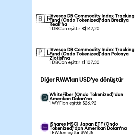
Invesco DB Commodity Index Tracking
🇧🇷
Fund (Ondo Tokenized)'dan Brezilya
Reali'na
1 DBCon eşittir R$147,20
Invesco DB Commodity Index Tracking
🇵🇱
Fund (Ondo Tokenized)'dan Polonya
Zlotisi'na
1 DBCon eşittir zł 107,30
Diğer RWA'ları USD'ye dönüştür
WhiteFiber (Ondo Tokenized)'dan
Amerikan Doları'na
1 WYFIon eşittir $26,92
iShares MSCI Japan ETF (Ondo
Tokenized)'dan Amerikan Doları'na
1 EWJon eşittir $96,15