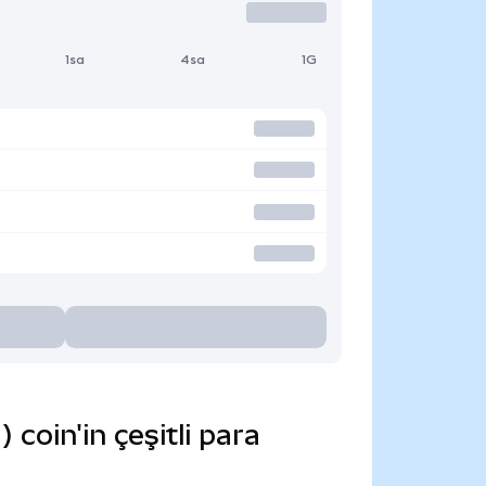
1sa
4sa
1G
oin'in çeşitli para