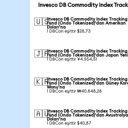
Invesco DB Commodity Index Tracki
Invesco DB Commodity Index Tracking
🇺🇸
Fund (Ondo Tokenized)'dan Amerikan
Doları'na
1 DBCon eşittir $28,73
Invesco DB Commodity Index Tracking
🇯🇵
Fund (Ondo Tokenized)'dan Japon Yen
1 DBCon eşittir ¥4.554,51
Invesco DB Commodity Index Tracking
🇰🇷
Fund (Ondo Tokenized)'dan Güney Kor
Wonu'na
1 DBCon eşittir ₩40.848,28
Invesco DB Commodity Index Tracking
🇦🇺
Fund (Ondo Tokenized)'dan Avustraly
Doları'na
1 DBCon eşittir $40,87