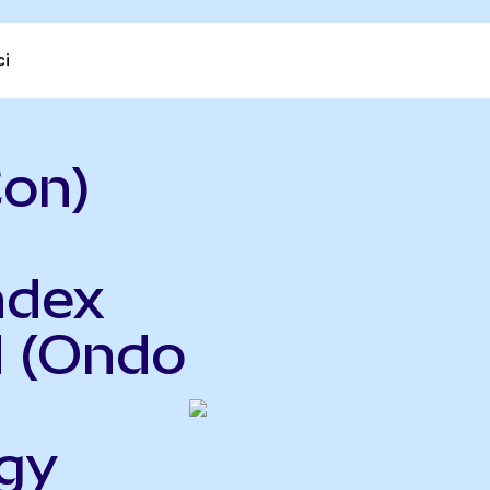
ci
on)
ndex
d (Ondo
gy