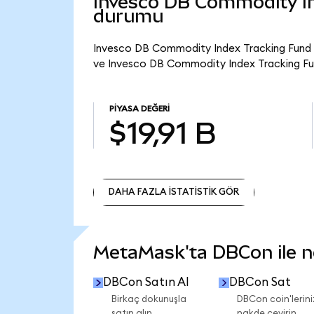
Invesco DB Commodity In
durumu
Invesco DB Commodity Index Tracking Fund (
ve Invesco DB Commodity Index Tracking Fun
PIYASA DEĞERI
$19,91 B
DAHA FAZLA İSTATİSTİK GÖR
DAHA FAZLA İSTATİSTİK GÖR
MetaMask'ta DBCon ile nel
DBCon Satın Al
DBCon Sat
Birkaç dokunuşla
DBCon coin'lerini
satın alın.
nakde çevirin.