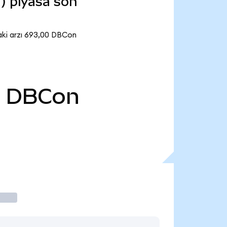
) piyasa son
aki arzı 693,00 DBCon
0
DBCon