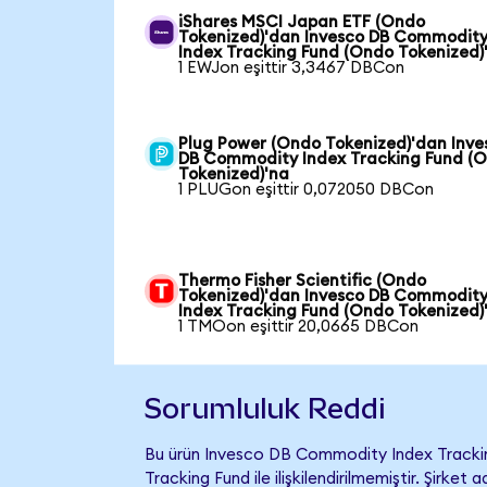
iShares MSCI Japan ETF (Ondo
Tokenized)'dan Invesco DB Commodit
Index Tracking Fund (Ondo Tokenized)
1 EWJon eşittir 3,3467 DBCon
Plug Power (Ondo Tokenized)'dan Inve
DB Commodity Index Tracking Fund (
Tokenized)'na
1 PLUGon eşittir 0,072050 DBCon
Thermo Fisher Scientific (Ondo
Tokenized)'dan Invesco DB Commodit
Index Tracking Fund (Ondo Tokenized)
1 TMOon eşittir 20,0665 DBCon
Sorumluluk Reddi
Bu ürün Invesco DB Commodity Index Tracki
Tracking Fund ile ilişkilendirilmemiştir. Şirke