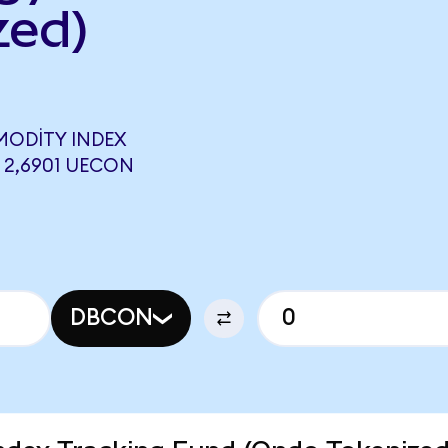
zed)
MODITY INDEX
 2,6901 UECON
DBCON