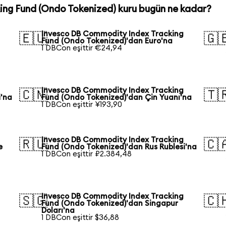
ng Fund (Ondo Tokenized) kuru bugün ne kadar?
Invesco DB Commodity Index Tracking
🇪🇺
🇬
Fund (Ondo Tokenized)'dan Euro'na
1 DBCon eşittir €24,94
Invesco DB Commodity Index Tracking
🇨🇳
🇹
i'na
Fund (Ondo Tokenized)'dan Çin Yuanı'na
1 DBCon eşittir ¥193,90
Invesco DB Commodity Index Tracking
🇷🇺
🇨
e
Fund (Ondo Tokenized)'dan Rus Rublesi'na
1 DBCon eşittir ₽2.384,48
Invesco DB Commodity Index Tracking
🇸🇬
🇨
a
Fund (Ondo Tokenized)'dan Singapur
Doları'na
1 DBCon eşittir $36,88