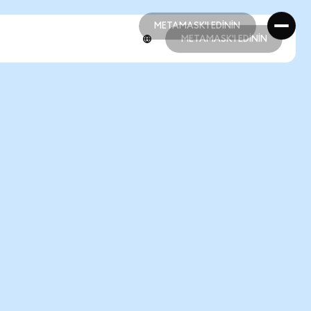
METAMASK'I EDİNİN
METAMASK'I EDİNİN
METAMASK'I EDİNİN
METAMASK'I EDİNİN