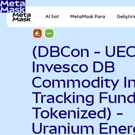
Al Sat
MetaMask Para
Geliştiri
(DBCon - UEC
Invesco DB
Commodity I
Tracking Fun
Tokenized) -
Uranium Ener