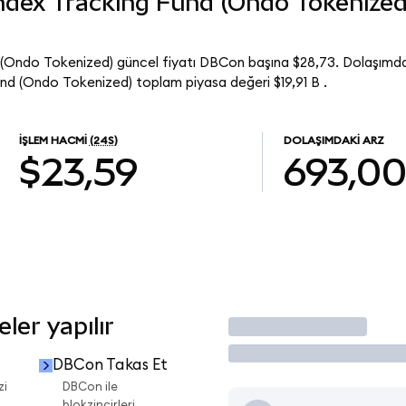
dex Tracking Fund (Ondo Tokenized
Ondo Tokenized) güncel fiyatı DBCon başına $28,73. Dolaşımd
d (Ondo Tokenized) toplam piyasa değeri $19,91 B .
İŞLEM HACMI
(24S)
DOLAŞIMDAKI ARZ
$23,59
693,0
er yapılır
İşlem Yap
DBCon Takas Et
zi
DBCon ile
blokzincirleri