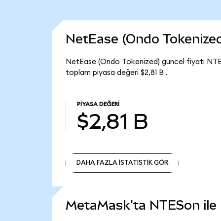
NetEase (Ondo Tokenize
NetEase (Ondo Tokenized) güncel fiyatı NTE
toplam piyasa değeri $2,81 B .
PIYASA DEĞERI
$2,81 B
DAHA FAZLA İSTATİSTİK GÖR
DAHA FAZLA İSTATİSTİK GÖR
MetaMask'ta NTESon ile n