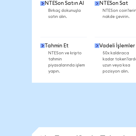
NTESon Satın Al
NTESon Sat
Birkaç dokunuşla
NTESon coin'lerin
satın alın.
nakde çevirin.
Tahmin Et
Vadeli İşlemler
NTESon ve kripto
50x kaldıraca
tahmin
kadar token'lard
piyasalarında işlem
uzun veya kısa
yapın.
pozisyon alın.