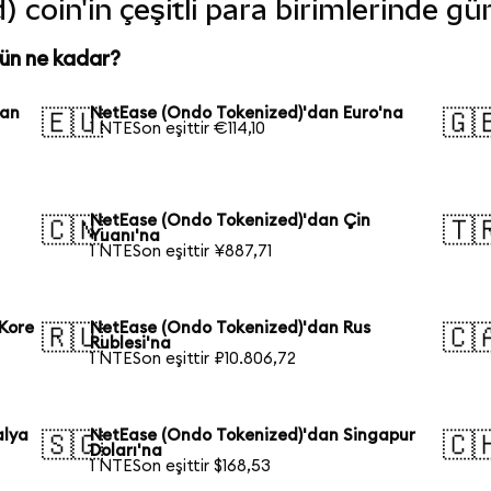
coin'in çeşitli para birimlerinde gü
ün ne kadar?
kan
NetEase (Ondo Tokenized)'dan Euro'na
🇪🇺
🇬
1 NTESon eşittir €114,10
NetEase (Ondo Tokenized)'dan Çin
🇨🇳
🇹
Yuanı'na
1 NTESon eşittir ¥887,71
Kore
NetEase (Ondo Tokenized)'dan Rus
🇷🇺
🇨
Rublesi'na
1 NTESon eşittir ₽10.806,72
alya
NetEase (Ondo Tokenized)'dan Singapur
🇸🇬
🇨
Doları'na
1 NTESon eşittir $168,53