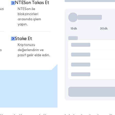
NTESon Takas Et
izi
NTESon ile
blokzincirleri
arasında işlem
yapın.
15dk
30dk
Stake Et
Kriptonuzu
a
değerlendirin ve
pasif gelir elde edin.