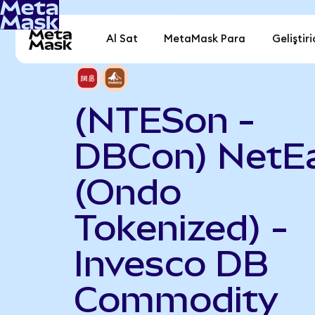
Al Sat
MetaMask Para
Geliştiri
(NTESon -
DBCon) NetE
(Ondo
Tokenized) -
Invesco DB
Commodity