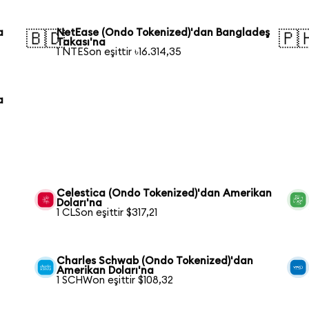
a
NetEase (Ondo Tokenized)'dan Bangladeş
🇧🇩
🇵
Takası'na
1 NTESon eşittir ৳16.314,35
a
Celestica (Ondo Tokenized)'dan Amerikan
Doları'na
1 CLSon eşittir $317,21
Charles Schwab (Ondo Tokenized)'dan
Amerikan Doları'na
1 SCHWon eşittir $108,32