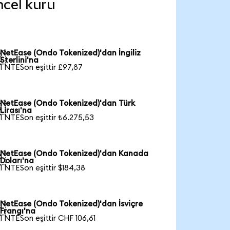
ncel kuru
NetEase (Ondo Tokenized)'dan İngiliz

Sterlini'na
1 NTESon eşittir £97,87
NetEase (Ondo Tokenized)'dan Türk

Lirası'na
1 NTESon eşittir ₺6.275,53
NetEase (Ondo Tokenized)'dan Kanada

Doları'na
1 NTESon eşittir $184,38
NetEase (Ondo Tokenized)'dan İsviçre

Frangı'na
1 NTESon eşittir CHF 106,61