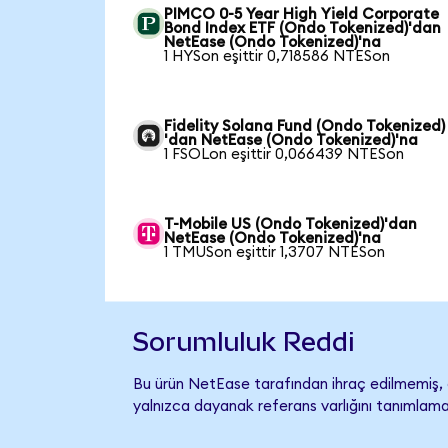
PIMCO 0-5 Year High Yield Corporate
Bond Index ETF (Ondo Tokenized)'dan
NetEase (Ondo Tokenized)'na
1 HYSon eşittir 0,718586 NTESon
Fidelity Solana Fund (Ondo Tokenized)
'dan NetEase (Ondo Tokenized)'na
1 FSOLon eşittir 0,066439 NTESon
T-Mobile US (Ondo Tokenized)'dan
NetEase (Ondo Tokenized)'na
1 TMUSon eşittir 1,3707 NTESon
Sorumluluk Reddi
Bu ürün NetEase tarafından ihraç edilmemiş, d
yalnızca dayanak referans varlığını tanımlama