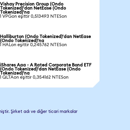
Vishay Precision Group (Ondo
Tokenized)'dan NetEase (Ondo
Tokenized)'na
1 VPGon eşittir 0,513493 NTESon
Halliburton (Ondo Tokenized)'dan NetEase
(Ondo Tokenized)'na
1 HALon eşittir 0,245762 NTESon
iShares Aaa - A Rated Corporate Bond ETF
(Ondo Tokenized)'dan NetEase (Ondo
Tokenized)'na
1 QLTAon eşittir 0,354162 NTESon
ir. Şirket adı ve diğer ticari markalar