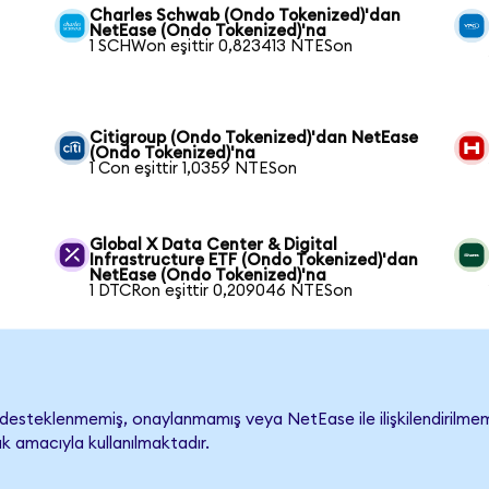
Charles Schwab (Ondo Tokenized)'dan
NetEase (Ondo Tokenized)'na
1 SCHWon eşittir 0,823413 NTESon
Citigroup (Ondo Tokenized)'dan NetEase
(Ondo Tokenized)'na
1 Con eşittir 1,0359 NTESon
Global X Data Center & Digital
Infrastructure ETF (Ondo Tokenized)'dan
NetEase (Ondo Tokenized)'na
1 DTCRon eşittir 0,209046 NTESon
esteklenmemiş, onaylanmamış veya NetEase ile ilişkilendirilmemişt
k amacıyla kullanılmaktadır.