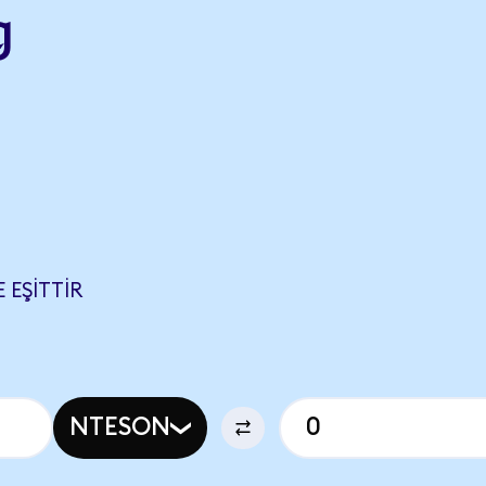
g
 EŞITTIR
NTESON