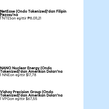
NetEase (Ondo Tokenized)'dan Filipin

Pezosu'na
1 NTESon eşittir ₱8.011,21
NANO Nuclear Energy (Ondo
Tokenized)'dan Amerikan Doları'na
1 NNEon eşittir $17,78
Vishay Precision Group (Ondo
Tokenized)'dan Amerikan Doları'na
1 VPGon eşittir $67,55