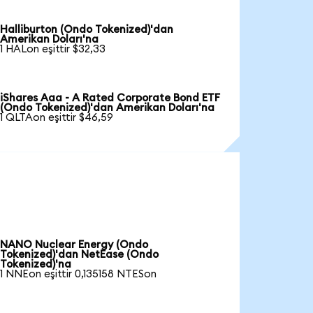
Halliburton (Ondo Tokenized)'dan
Amerikan Doları'na
1 HALon eşittir $32,33
iShares Aaa - A Rated Corporate Bond ETF
(Ondo Tokenized)'dan Amerikan Doları'na
1 QLTAon eşittir $46,59
NANO Nuclear Energy (Ondo
Tokenized)'dan NetEase (Ondo
Tokenized)'na
1 NNEon eşittir 0,135158 NTESon