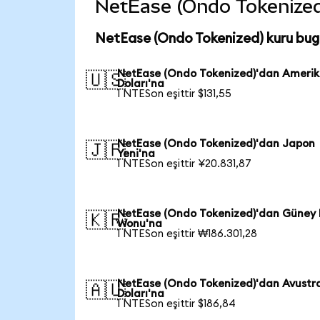
NetEase (Ondo Tokenized) 
NetEase (Ondo Tokenized) kuru bug
NetEase (Ondo Tokenized)'dan Ameri
🇺🇸
Doları'na
1 NTESon eşittir $131,55
NetEase (Ondo Tokenized)'dan Japon
🇯🇵
Yeni'na
1 NTESon eşittir ¥20.831,87
NetEase (Ondo Tokenized)'dan Güney 
🇰🇷
Wonu'na
1 NTESon eşittir ₩186.301,28
NetEase (Ondo Tokenized)'dan Avustr
🇦🇺
Doları'na
1 NTESon eşittir $186,84