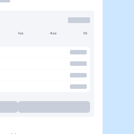
1sa
4sa
1G