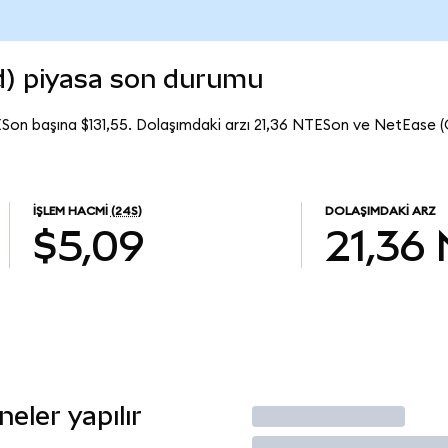
d) piyasa son durumu
Son başına $131,55. Dolaşımdaki arzı 21,36 NTESon ve NetEase 
İŞLEM HACMI
(24S)
DOLAŞIMDAKI ARZ
$5,09
21,36
eler yapılır
İşlem Yap