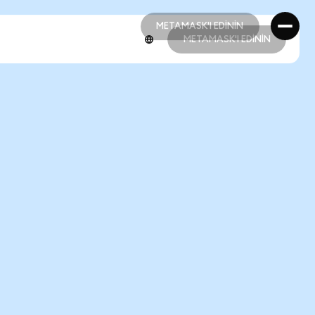
METAMASK'I EDİNİN
METAMASK'I EDİNİN
METAMASK'I EDİNİN
METAMASK'I EDİNİN