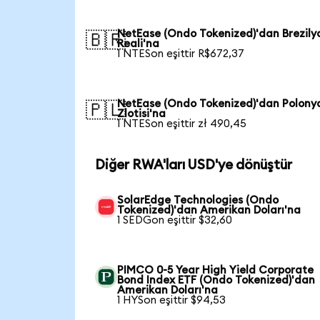
NetEase (Ondo Tokenized)'dan Brezily
🇧🇷
Reali'na
1 NTESon eşittir R$672,37
NetEase (Ondo Tokenized)'dan Polony
🇵🇱
Zlotisi'na
1 NTESon eşittir zł 490,45
Diğer RWA'ları USD'ye dönüştür
SolarEdge Technologies (Ondo
Tokenized)'dan Amerikan Doları'na
1 SEDGon eşittir $32,60
PIMCO 0-5 Year High Yield Corporate
Bond Index ETF (Ondo Tokenized)'dan
Amerikan Doları'na
1 HYSon eşittir $94,53