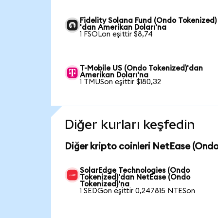
Fidelity Solana Fund (Ondo Tokenized)
'dan Amerikan Doları'na
1 FSOLon eşittir $8,74
T-Mobile US (Ondo Tokenized)'dan
Amerikan Doları'na
1 TMUSon eşittir $180,32
Diğer kurları keşfedin
Diğer kripto coinleri NetEase (Ondo
SolarEdge Technologies (Ondo
Tokenized)'dan NetEase (Ondo
Tokenized)'na
1 SEDGon eşittir 0,247815 NTESon