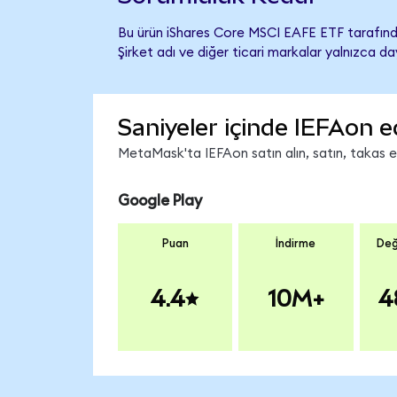
Bu ürün iShares Core MSCI EAFE ETF tarafında
Şirket adı ve diğer ticari markalar yalnızca d
Saniyeler içinde IEFAon e
MetaMask'ta IEFAon satın alın, satın, takas edi
Google Play
Puan
İndirme
Değ
4.4
10M+
4