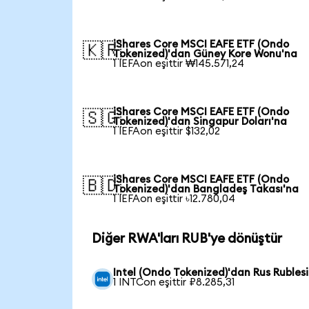
iShares Core MSCI EAFE ETF (Ondo
🇰🇷
Tokenized)'dan Güney Kore Wonu'na
1 IEFAon eşittir ₩145.571,24
iShares Core MSCI EAFE ETF (Ondo
🇸🇬
Tokenized)'dan Singapur Doları'na
1 IEFAon eşittir $132,02
iShares Core MSCI EAFE ETF (Ondo
🇧🇩
Tokenized)'dan Bangladeş Takası'na
1 IEFAon eşittir ৳12.780,04
Diğer RWA'ları RUB'ye dönüştür
Intel (Ondo Tokenized)'dan Rus Rublesi
1 INTCon eşittir ₽8.285,31