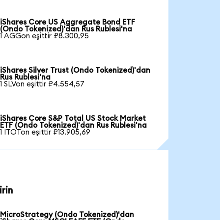
iShares Core US Aggregate Bond ETF
(Ondo Tokenized)'dan Rus Rublesi'na
1 AGGon eşittir ₽8.300,95
iShares Silver Trust (Ondo Tokenized)'dan
Rus Rublesi'na
1 SLVon eşittir ₽4.554,57
iShares Core S&P Total US Stock Market
ETF (Ondo Tokenized)'dan Rus Rublesi'na
1 ITOTon eşittir ₽13.905,69
rin
MicroStrategy (Ondo Tokenized)'dan