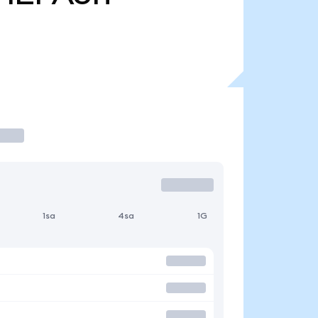
1sa
4sa
1G