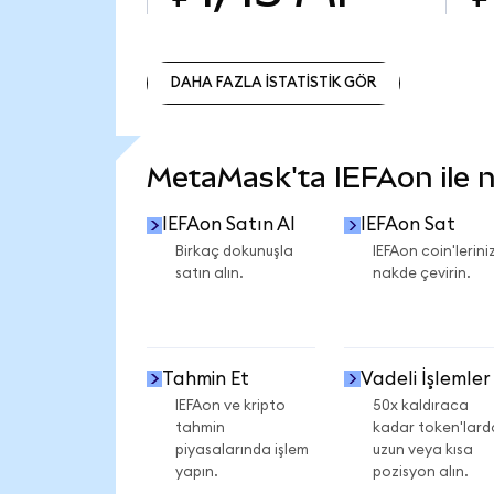
DAHA FAZLA İSTATİSTİK GÖR
DAHA FAZLA İSTATİSTİK GÖR
MetaMask'ta IEFAon ile ne
IEFAon Satın Al
IEFAon Sat
Birkaç dokunuşla
IEFAon coin'leriniz
satın alın.
nakde çevirin.
Tahmin Et
Vadeli İşlemler
IEFAon ve kripto
50x kaldıraca
tahmin
kadar token'lard
piyasalarında işlem
uzun veya kısa
yapın.
pozisyon alın.