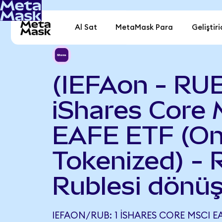
Al Sat
MetaMask Para
Geliştiri
(IEFAon - RU
iShares Core 
EAFE ETF (O
Tokenized) - 
Rublesi dönüş
IEFAON/RUB: 1 ISHARES CORE MSCI E