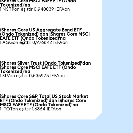
iShares Core MSCI EAFE ETF (Ondo
Tokenized)'na
1 MSTRon eşittir 0,940039 IEFAon
iShares Core US Aggregate Bond ETF
(Ondo Tokenized)'dan iShares Core MSCI
EAFE ETF (Ondo Tokenized)'na
1 AGGon eşittir 0,976842 IEFAon
iShares Silver Trust (Ondo Tokenized)'dan
iShares Core MSCI EAFE ETF (Ondo
Tokenized)'na
1 SLVon eşittir 0,535975 IEFAon
iShares Core S&P Total US Stock Market
ETF (Ondo Tokenized)'dan iShares Core
MSCI EAFE ETF (Ondo Tokenized)'na
1 ITOTon eşittir 1,6364 IEFAon