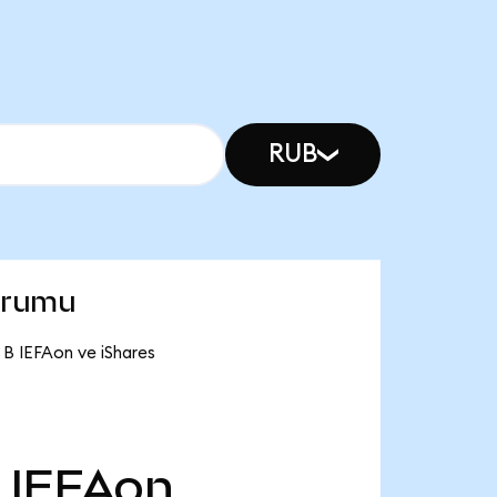
RUB
urumu
 B IEFAon ve iShares
IEFAon