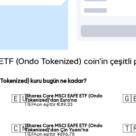
F (Ondo Tokenized) coin'in çeşitli 
Tokenized) kuru bugün ne kadar?
iShares Core MSCI EAFE ETF (Ondo
🇪🇺
🇬
Tokenized)'dan Euro'na
1 IEFAon eşittir €89,33
iShares Core MSCI EAFE ETF (Ondo
🇨🇳
🇹
Tokenized)'dan Çin Yuanı'na
1 IEFAon eşittir ¥696,78