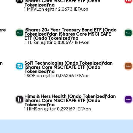
iShares Core MSCI EAFE ETF (Ondo
Tokenized)'na
1 MRVLon eşittir 2,0673 IEFAon
ore
iShares 20+ Year Treasury Bond ETF (Ondo
Tokenized)'dan iShares Core MSCI EAFE
ETF (Ondo Tokenized)'na
1 TLTon eşittir 0,830597 IEFAon
an
SoFi Technologies (Ondo Tokenized)'dan
iShares Core MSCI EAFE ETF (Ondo
Tokenized)'na
1 SOFIon eşittir 0,176366 IEFAon
Hims & Hers Health (Ondo Tokenized)'dan
iShares Core MSCI EAFE ETF (Ondo
Tokenized)'na
1 HIMSon eşittir 0,293169 IEFAon