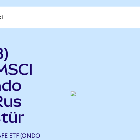
ci
B)
MSCI
ndo
Rus
tür
AFE ETF (ONDO