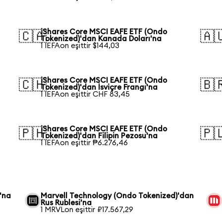
iShares Core MSCI EAFE ETF (Ondo
🇨🇦
🇦
Tokenized)'dan Kanada Doları'na
1 IEFAon eşittir $144,03
iShares Core MSCI EAFE ETF (Ondo
🇨🇭
🇧
Tokenized)'dan İsviçre Frangı'na
1 IEFAon eşittir CHF 83,45
iShares Core MSCI EAFE ETF (Ondo
🇵🇭
🇵
Tokenized)'dan Filipin Pezosu'na
1 IEFAon eşittir ₱6.276,46
'na
Marvell Technology (Ondo Tokenized)'dan
Rus Rublesi'na
1 MRVLon eşittir ₽17.567,29