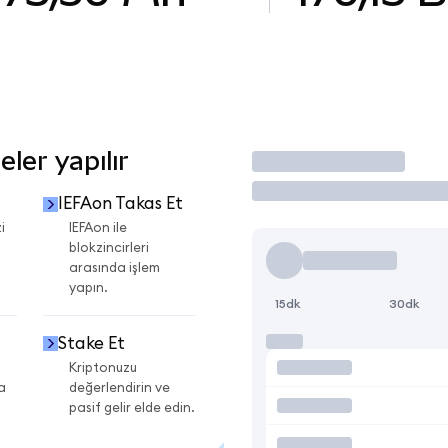
ler yapılır
İşlem Yap
IEFAon Takas Et
i
IEFAon ile
blokzincirleri
arasında işlem
yapın.
15dk
30dk
Stake Et
Kriptonuzu
a
değerlendirin ve
pasif gelir elde edin.