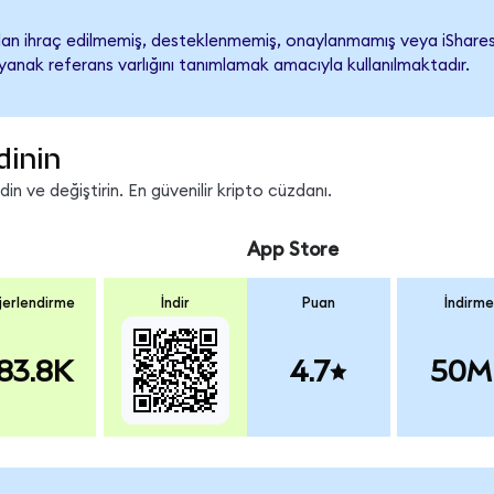
n ihraç edilmemiş, desteklenmemiş, onaylanmamış veya iShares Co
ayanak referans varlığını tanımlamak amacıyla kullanılmaktadır.
dinin
n ve değiştirin. En güvenilir kripto cüzdanı.
App Store
erlendirme
İndir
Puan
İndirme
83.8K
4.7
50M