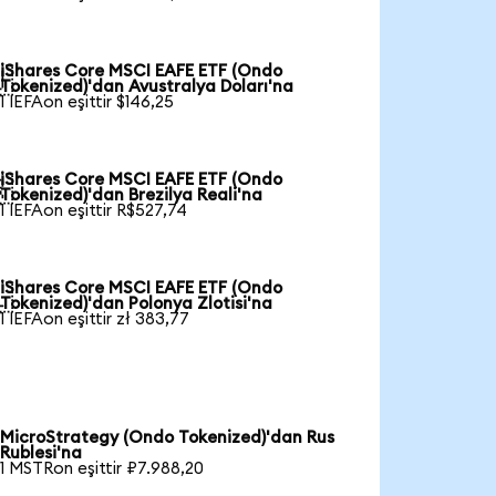
iShares Core MSCI EAFE ETF (Ondo

Tokenized)'dan Avustralya Doları'na
1 IEFAon eşittir $146,25
iShares Core MSCI EAFE ETF (Ondo

Tokenized)'dan Brezilya Reali'na
1 IEFAon eşittir R$527,74
iShares Core MSCI EAFE ETF (Ondo

Tokenized)'dan Polonya Zlotisi'na
1 IEFAon eşittir zł 383,77
MicroStrategy (Ondo Tokenized)'dan Rus
Rublesi'na
1 MSTRon eşittir ₽7.988,20