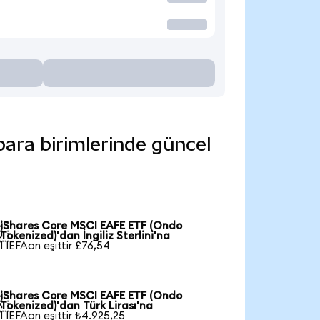
para birimlerinde güncel
iShares Core MSCI EAFE ETF (Ondo

Tokenized)'dan İngiliz Sterlini'na
1 IEFAon eşittir £76,54
iShares Core MSCI EAFE ETF (Ondo

Tokenized)'dan Türk Lirası'na
1 IEFAon eşittir ₺4.925,25