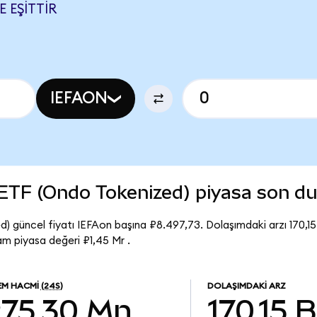
E EŞITTIR
IEFAON
ETF (Ondo Tokenized) piyasa son d
güncel fiyatı IEFAon başına ₽8.497,73. Dolaşımdaki arzı 170,15
 piyasa değeri ₽1,45 Mr .
LEM HACMI
(24S)
DOLAŞIMDAKI ARZ
₽75,30 Mn
170,15 B