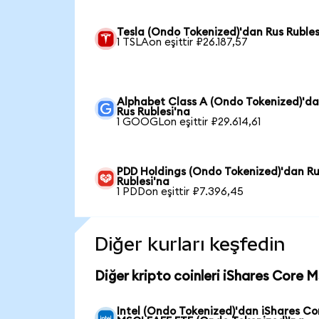
Tesla (Ondo Tokenized)'dan Rus Rubles
1 TSLAon eşittir ₽26.187,57
Alphabet Class A (Ondo Tokenized)'d
Rus Rublesi'na
1 GOOGLon eşittir ₽29.614,61
PDD Holdings (Ondo Tokenized)'dan R
Rublesi'na
1 PDDon eşittir ₽7.396,45
Diğer kurları keşfedin
Diğer kripto coinleri iShares Core 
Intel (Ondo Tokenized)'dan iShares Co