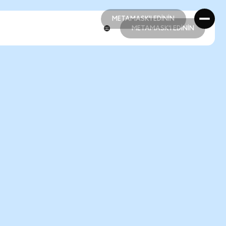
METAMASK'I EDİNİN
METAMASK'I EDİNİN
METAMASK'I EDİNİN
METAMASK'I EDİNİN