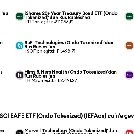
i'na
iShares 20+ Year Treasury Bond ETF (Ondo
Tokenized)'dan Rus Rublesi'na
1 TLTon eşittir ₽7.058,19
an
SoFi Technologies (Ondo Tokenized)'dan
Rus Rublesi'na
1 SOFIon eşittir ₽1.498,71
us
Hims & Hers Health (Ondo Tokenized)'dan
Rus Rublesi'na
1 HIMSon eşittir ₽2.491,27
MSCI EAFE ETF (Ondo Tokenized) (IEFAon) coin'e çevi
re
Marvell Technology (Ondo Tokenized)'dan