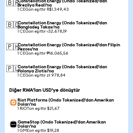
Constellation Energy (Ondo Tokenized)'dan
🇧🇷
Brezilya Reali'na
1 CEGon eşittir R$1.349,43
Constellation Energy (Ondo Tokenized)'dan
🇧🇩
Bangladeş Takası'na
1 CEGon eşittir ৳32.678,19
Constellation Energy (Ondo Tokenized)'dan Filipin
🇵🇭
Pezosu'na
1 CEGon eşittir ₱16.065,56
Constellation Energy (Ondo Tokenized)'dan
🇵🇱
Polonya Zlotisi'na
1 CEGon eşittir zł 978,84
Diğer RWA'ları USD'ye dönüştür
Riot Platforms (Ondo Tokenized)'dan Amerikan
Doları'na
1 RIOTon eşittir $21,67
GameStop (Ondo Tokenized)'dan Amerikan
Doları'na
1 GMEon eşittir $19,28