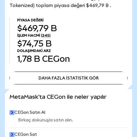
Tokenized) toplam piyasa değeri $469,79 B .
PIYASA DEĞERI
$469,79 B
İŞLEM HACMI
(24S)
$74,75 B
DOLAŞIMDAKI ARZ
1,78 B
CEGon
DAHA FAZLA İSTATİSTİK GÖR
DAHA FAZLA İSTATİSTİK GÖR
MetaMask'ta CEGon ile neler yapılır
CEGon Satın Al
Birkaç dokunuşla satın alın.
CEGon Sat