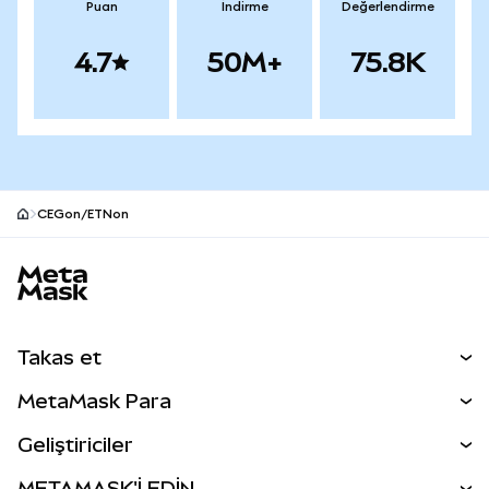
Puan
İndirme
Değerlendirme
4.7
50M+
75.8K
CEGon/ETNon
MetaMask site alt bilgisi
Takas et
Takas İşlemleri
MetaMask Para
Tahmin Et
YENİ
Kripto Al
Geliştiriciler
Perps
YENİ
MetaMask Kart
Dökümantasyon
METAMASK'İ EDİN