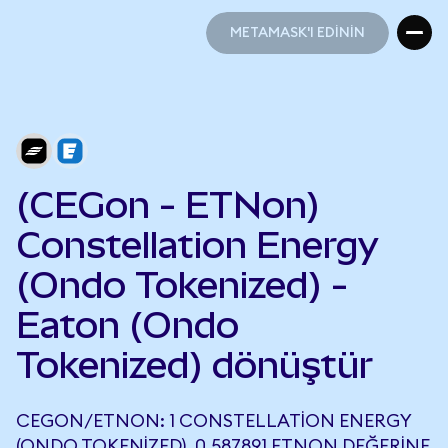
METAMASK'I EDİNİN
METAMASK'I EDİNİN
(CEGon - ETNon)
Constellation Energy
(Ondo Tokenized) -
Eaton (Ondo
Tokenized) dönüştür
CEGON/ETNON: 1 CONSTELLATION ENERGY
(ONDO TOKENIZED), 0,587891 ETNON DEĞERINE