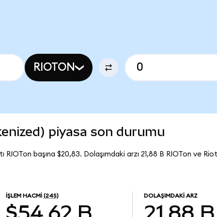
RIOTON
kenized) piyasa son durumu
tı RIOTon başına $20,83. Dolaşımdaki arzı 21,88 B RIOTon ve Ri
İŞLEM HACMI
(24S)
DOLAŞIMDAKI ARZ
$54,62 B
21,88 B