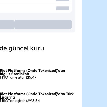
nde güncel kuru
Riot Platforms (Ondo Tokenized)'dan

İngiliz Sterlini'na
1 RIOTon eşittir £15,47
Riot Platforms (Ondo Tokenized)'dan Türk

Lirası'na
1 RIOTon eşittir ₺993,54