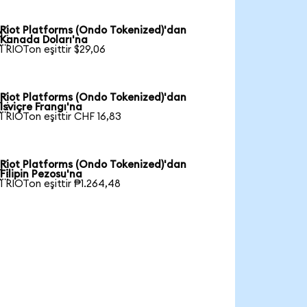
Riot Platforms (Ondo Tokenized)'dan

Kanada Doları'na
1 RIOTon eşittir $29,06
Riot Platforms (Ondo Tokenized)'dan

İsviçre Frangı'na
1 RIOTon eşittir CHF 16,83
Riot Platforms (Ondo Tokenized)'dan

Filipin Pezosu'na
1 RIOTon eşittir ₱1.264,48