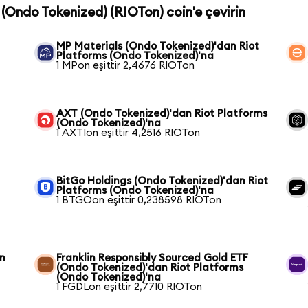
 (Ondo Tokenized) (RIOTon) coin'e çevirin
MP Materials (Ondo Tokenized)'dan Riot
Platforms (Ondo Tokenized)'na
1 MPon eşittir 2,4676 RIOTon
AXT (Ondo Tokenized)'dan Riot Platforms
(Ondo Tokenized)'na
1 AXTIon eşittir 4,2516 RIOTon
BitGo Holdings (Ondo Tokenized)'dan Riot
Platforms (Ondo Tokenized)'na
1 BTGOon eşittir 0,238598 RIOTon
an
Franklin Responsibly Sourced Gold ETF
(Ondo Tokenized)'dan Riot Platforms
(Ondo Tokenized)'na
1 FGDLon eşittir 2,7710 RIOTon