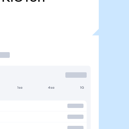
1sa
4sa
1G