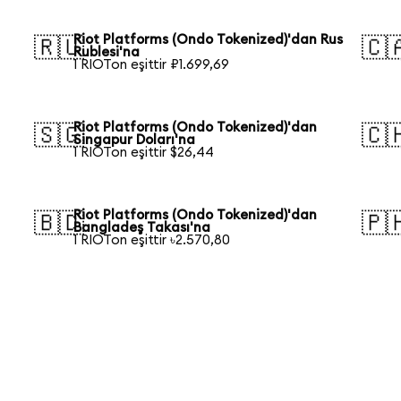
Riot Platforms (Ondo Tokenized)'dan Rus
🇷🇺
🇨
Rublesi'na
1 RIOTon eşittir ₽1.699,69
Riot Platforms (Ondo Tokenized)'dan
🇸🇬
🇨
Singapur Doları'na
1 RIOTon eşittir $26,44
Riot Platforms (Ondo Tokenized)'dan
🇧🇩
🇵
Bangladeş Takası'na
1 RIOTon eşittir ৳2.570,80