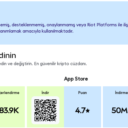
miş, desteklenmemiş, onaylanmamış veya Riot Platforms ile ilişkile
tanımlamak amacıyla kullanılmaktadır.
dinin
in ve değiştirin. En güvenilir kripto cüzdanı.
App Store
erlendirme
İndir
Puan
İndirme
83.9K
4.7
50M