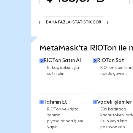
DAHA FAZLA İSTATİSTİK GÖR
DAHA FAZLA İSTATİSTİK GÖR
MetaMask'ta RIOTon ile ne
RIOTon Satın Al
RIOTon Sat
Birkaç dokunuşla
RIOTon coin'lerini
satın alın.
nakde çevirin.
Tahmin Et
Vadeli İşlemler
RIOTon ve kripto
50x kaldıraca
tahmin
kadar token'lard
piyasalarında işlem
uzun veya kısa
yapın.
pozisyon alın.