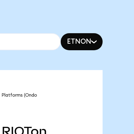
ETNON
ot Platforms (Ondo
RIOTon