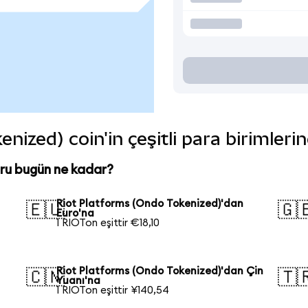
nized) coin'in çeşitli para birimleri
ru bugün ne kadar?
Riot Platforms (Ondo Tokenized)'dan
🇪🇺
🇬
Euro'na
1 RIOTon eşittir €18,10
Riot Platforms (Ondo Tokenized)'dan Çin
🇨🇳
🇹
Yuanı'na
1 RIOTon eşittir ¥140,54