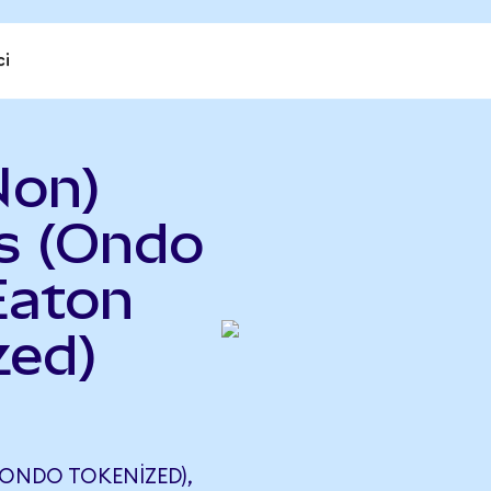
ci
Non)
ms (Ondo
Eaton
zed)
(ONDO TOKENIZED),