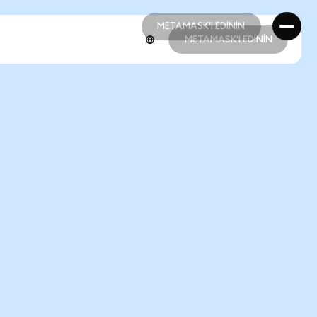
METAMASK'I EDİNİN
METAMASK'I EDİNİN
METAMASK'I EDİNİN
METAMASK'I EDİNİN