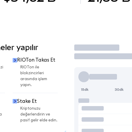
ler yapılır
İşlem Yap
RIOTon Takas Et
zi
RIOTon ile
blokzincirleri
arasında işlem
yapın.
15dk
30dk
Stake Et
Kriptonuzu
a
değerlendirin ve
pasif gelir elde edin.