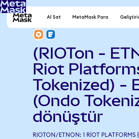
Al Sat
MetaMask Para
Geliştiri
(RIOTon - ET
Riot Platfor
Tokenized) - 
(Ondo Tokeni
dönüştür
RIOTON/ETNON: 1 RIOT PLATFORMS 