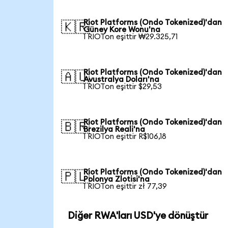
Riot Platforms (Ondo Tokenized)'dan
🇰🇷
Güney Kore Wonu'na
1 RIOTon eşittir ₩29.325,71
Riot Platforms (Ondo Tokenized)'dan
🇦🇺
Avustralya Doları'na
1 RIOTon eşittir $29,53
Riot Platforms (Ondo Tokenized)'dan
🇧🇷
Brezilya Reali'na
1 RIOTon eşittir R$106,18
Riot Platforms (Ondo Tokenized)'dan
🇵🇱
Polonya Zlotisi'na
1 RIOTon eşittir zł 77,39
Diğer RWA'ları USD'ye dönüştür