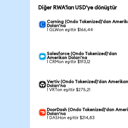
Diğer RWA'ları USD'ye dönüştür
Corning (Ondo Tokenized)'dan Ameri
Doları'na
1 GLWon eşittir $166,44
Salesforce (Ondo Tokenized)'dan
Amerikan Doları'na
1 CRMon eşittir $193,12
Vertiv (Ondo Tokenized)'dan Amerika
Doları'na
1 VRTon eşittir $275,21
DoorDash (Ondo Tokenized)'dan Amer
Doları'na
1 DASHon eşittir $214,83