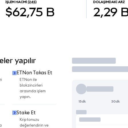
İŞLEM HACMI
(24S)
DOLAŞIMDAKI ARZ
$62,75 B
2,29 
er yapılır
İşlem Yap
ETNon Takas Et
zi
ETNon ile
blokzincirleri
arasında işlem
yapın.
15dk
30dk
Stake Et
Kriptonuzu
a
değerlendirin ve