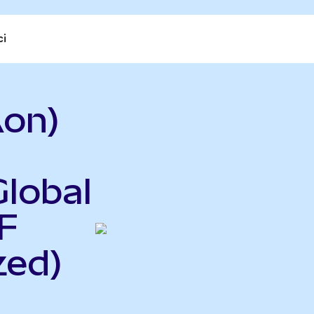
ci
on)
Global
F
zed)