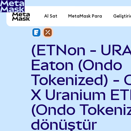
Al Sat
MetaMask Para
Geliştiri
(ETNon - URA
Eaton (Ondo
Tokenized) - 
X Uranium ET
(Ondo Tokeni
dönüştür