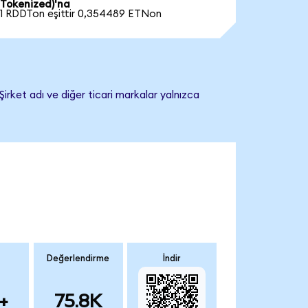
Tokenized)'na
1 RDDTon eşittir 0,354489 ETNon
irket adı ve diğer ticari markalar yalnızca
Değerlendirme
İndir
+
75.8K