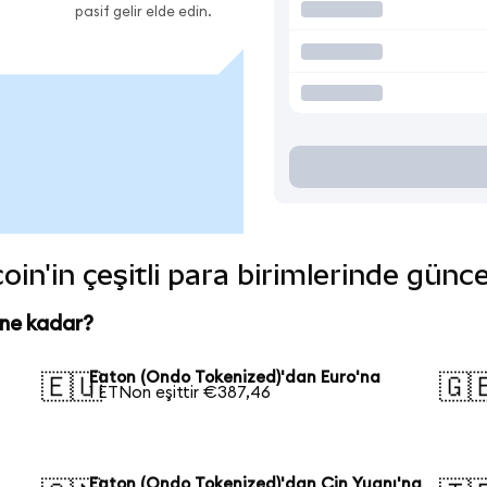
pasif gelir elde edin.
in'in çeşitli para birimlerinde günce
 ne kadar?
n
Eaton (Ondo Tokenized)'dan Euro'na
🇪🇺
🇬
1 ETNon eşittir €387,46
Eaton (Ondo Tokenized)'dan Çin Yuanı'na