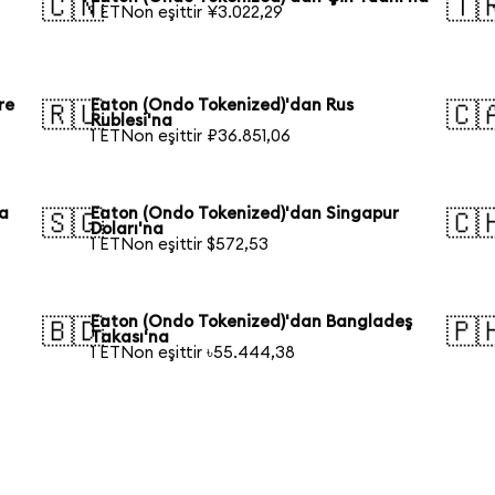
🇨🇳
🇹
1 ETNon eşittir ¥3.022,29
re
Eaton (Ondo Tokenized)'dan Rus
🇷🇺
🇨
Rublesi'na
1 ETNon eşittir ₽36.851,06
ya
Eaton (Ondo Tokenized)'dan Singapur
🇸🇬
🇨
Doları'na
1 ETNon eşittir $572,53
Eaton (Ondo Tokenized)'dan Bangladeş
🇧🇩
🇵
Takası'na
1 ETNon eşittir ৳55.444,38