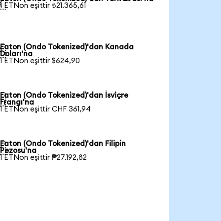

1 ETNon eşittir ₺21.365,61
Eaton (Ondo Tokenized)'dan Kanada

Doları'na
1 ETNon eşittir $624,90
Eaton (Ondo Tokenized)'dan İsviçre

Frangı'na
1 ETNon eşittir CHF 361,94
Eaton (Ondo Tokenized)'dan Filipin

Pezosu'na
1 ETNon eşittir ₱27.192,82