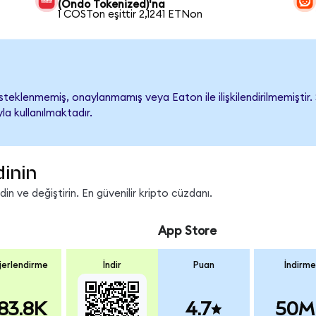
(Ondo Tokenized)'na
1 COSTon eşittir 2,1241 ETNon
eklenmemiş, onaylanmamış veya Eaton ile ilişkilendirilmemiştir. Ş
a kullanılmaktadır.
dinin
n ve değiştirin. En güvenilir kripto cüzdanı.
App Store
erlendirme
İndir
Puan
İndirme
83.8K
4.7
50M