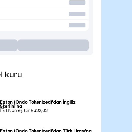
l kuru
Eaton (Ondo Tokenized)'dan İngiliz

Sterlini'na
1 ETNon eşittir £332,03
Eaton (Ondo Tokenized)'dan Türk Lirası'na