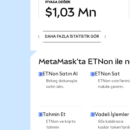
PIYASA DEĞERI
$1,03 Mn
DAHA FAZLA İSTATİSTİK GÖR
DAHA FAZLA İSTATİSTİK GÖR
MetaMask'ta ETNon ile nel
ETNon Satın Al
ETNon Sat
Birkaç dokunuşla
ETNon coin'lerini
satın alın.
nakde çevirin.
Tahmin Et
Vadeli İşlemler
ETNon ve kripto
50x kaldıraca
tahmin
kadar token'lard