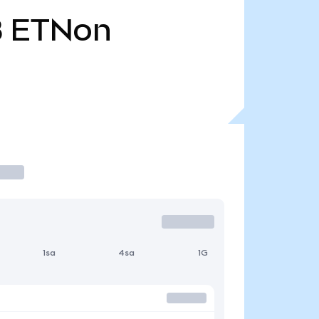
B
ETNon
1sa
4sa
1G