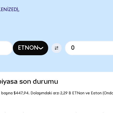
NIZED),
ETNON
piyasa son durumu
 başına $447,94. Dolaşımdaki arzı 2,29 B ETNon ve Eaton (Ond