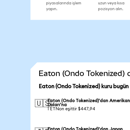
piyasalarında işlem
uzun veya kısa
yapın.
pozisyon alın.
Eaton (Ondo Tokenized) co
Eaton (Ondo Tokenized) kuru bugün
Eaton (Ondo Tokenized)'dan Amerika
🇺🇸
Doları'na
1 ETNon eşittir $447,94
Eaton (Ondo Tokenized)'dan Japon