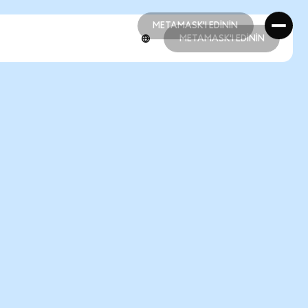
METAMASK'I EDİNİN
METAMASK'I EDİNİN
METAMASK'I EDİNİN
METAMASK'I EDİNİN