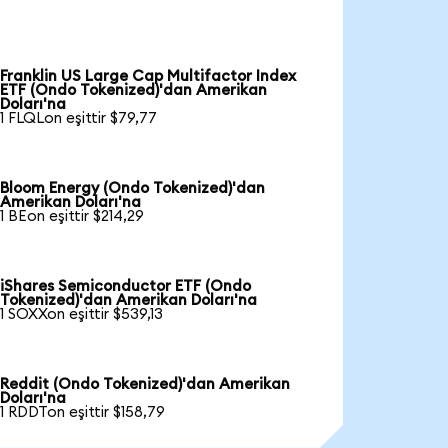
Franklin US Large Cap Multifactor Index
ETF (Ondo Tokenized)'dan Amerikan
Doları'na
1 FLQLon eşittir $79,77
Bloom Energy (Ondo Tokenized)'dan
Amerikan Doları'na
1 BEon eşittir $214,29
iShares Semiconductor ETF (Ondo
Tokenized)'dan Amerikan Doları'na
1 SOXXon eşittir $539,13
Reddit (Ondo Tokenized)'dan Amerikan
Doları'na
1 RDDTon eşittir $158,79