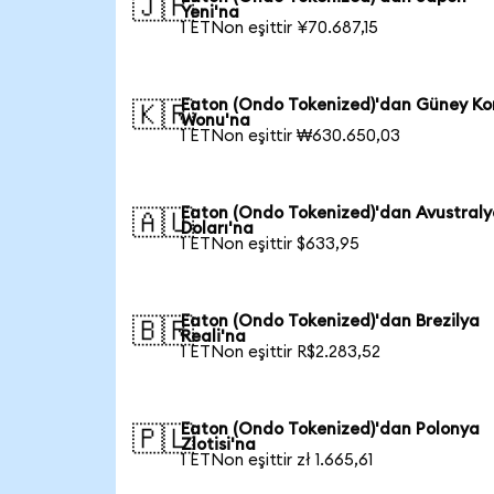
🇯🇵
Yeni'na
1 ETNon eşittir ¥70.687,15
Eaton (Ondo Tokenized)'dan Güney Ko
🇰🇷
Wonu'na
1 ETNon eşittir ₩630.650,03
Eaton (Ondo Tokenized)'dan Avustral
🇦🇺
Doları'na
1 ETNon eşittir $633,95
Eaton (Ondo Tokenized)'dan Brezilya
🇧🇷
Reali'na
1 ETNon eşittir R$2.283,52
Eaton (Ondo Tokenized)'dan Polonya
🇵🇱
Zlotisi'na
1 ETNon eşittir zł 1.665,61