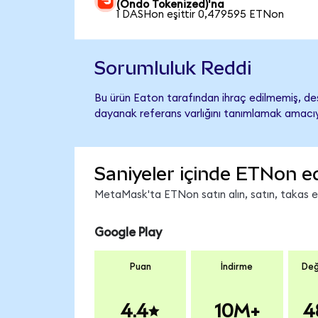
(Ondo Tokenized)'na
1 DASHon eşittir 0,479595 ETNon
Sorumluluk Reddi
Bu ürün Eaton tarafından ihraç edilmemiş, dest
dayanak referans varlığını tanımlamak amacıyl
Saniyeler içinde ETNon e
MetaMask'ta ETNon satın alın, satın, takas edi
Google Play
Puan
İndirme
Değ
4.4
10M+
4