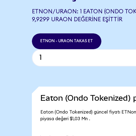
ETNON/URAON: 1 EATON (ONDO TOKE
9,9299 URAON DEĞERINE EŞITTIR
ETNON - URAON TAKAS ET
Eaton (Ondo Tokenized) 
Eaton (Ondo Tokenized) güncel fiyatı ETNon
piyasa değeri $1,03 Mn .