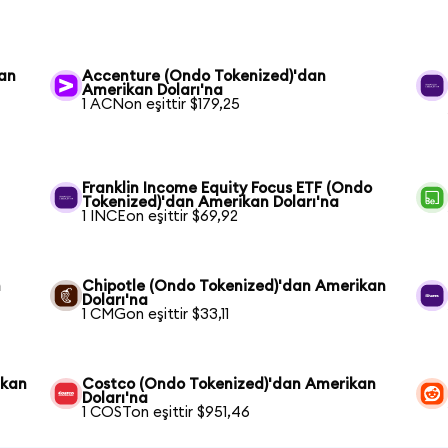
kan
Accenture (Ondo Tokenized)'dan
Amerikan Doları'na
1 ACNon eşittir $179,25
Franklin Income Equity Focus ETF (Ondo
Tokenized)'dan Amerikan Doları'na
1 INCEon eşittir $69,92
n
Chipotle (Ondo Tokenized)'dan Amerikan
Doları'na
1 CMGon eşittir $33,11
ikan
Costco (Ondo Tokenized)'dan Amerikan
Doları'na
1 COSTon eşittir $951,46