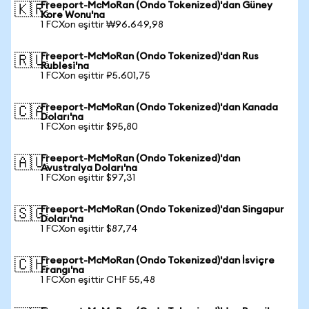
Freeport-McMoRan (Ondo Tokenized)'dan Güney
🇰🇷
Kore Wonu'na
1 FCXon eşittir ₩96.649,98
Freeport-McMoRan (Ondo Tokenized)'dan Rus
🇷🇺
Rublesi'na
1 FCXon eşittir ₽5.601,75
Freeport-McMoRan (Ondo Tokenized)'dan Kanada
🇨🇦
Doları'na
1 FCXon eşittir $95,80
Freeport-McMoRan (Ondo Tokenized)'dan
🇦🇺
Avustralya Doları'na
1 FCXon eşittir $97,31
Freeport-McMoRan (Ondo Tokenized)'dan Singapur
🇸🇬
Doları'na
1 FCXon eşittir $87,74
Freeport-McMoRan (Ondo Tokenized)'dan İsviçre
🇨🇭
Frangı'na
1 FCXon eşittir CHF 55,48