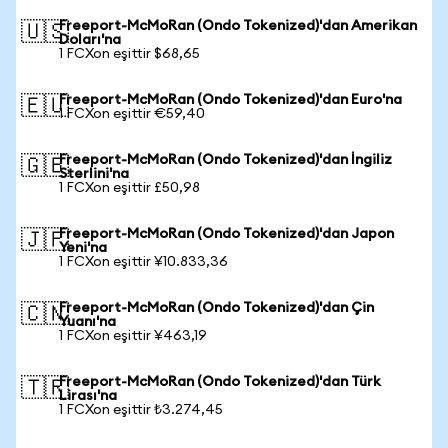
Freeport-McMoRan (Ondo Tokenized)'dan Amerikan
🇺🇸
Doları'na
1 FCXon eşittir $68,65
Freeport-McMoRan (Ondo Tokenized)'dan Euro'na
🇪🇺
1 FCXon eşittir €59,40
Freeport-McMoRan (Ondo Tokenized)'dan İngiliz
🇬🇧
Sterlini'na
1 FCXon eşittir £50,98
Freeport-McMoRan (Ondo Tokenized)'dan Japon
🇯🇵
Yeni'na
1 FCXon eşittir ¥10.833,36
Freeport-McMoRan (Ondo Tokenized)'dan Çin
🇨🇳
Yuanı'na
1 FCXon eşittir ¥463,19
Freeport-McMoRan (Ondo Tokenized)'dan Türk
🇹🇷
Lirası'na
1 FCXon eşittir ₺3.274,45