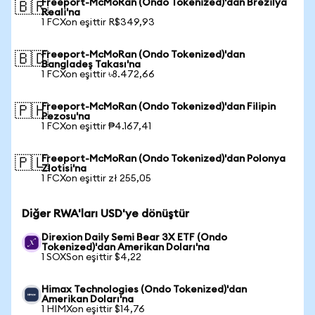
Freeport-McMoRan (Ondo Tokenized)'dan Brezilya
🇧🇷
Reali'na
1 FCXon eşittir R$349,93
Freeport-McMoRan (Ondo Tokenized)'dan
🇧🇩
Bangladeş Takası'na
1 FCXon eşittir ৳8.472,66
Freeport-McMoRan (Ondo Tokenized)'dan Filipin
🇵🇭
Pezosu'na
1 FCXon eşittir ₱4.167,41
Freeport-McMoRan (Ondo Tokenized)'dan Polonya
🇵🇱
Zlotisi'na
1 FCXon eşittir zł 255,05
Diğer RWA'ları USD'ye dönüştür
Direxion Daily Semi Bear 3X ETF (Ondo
Tokenized)'dan Amerikan Doları'na
1 SOXSon eşittir $4,22
Himax Technologies (Ondo Tokenized)'dan
Amerikan Doları'na
1 HIMXon eşittir $14,76