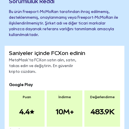
Sorumluluk Reddi
Bu ürün Freeport-McMoRan tarafından ihraç edilmemiş,
desteklenmemiş, onaylanmamış veya Freeport-McMoRan ile
ilişkilendirilmemiştir. Şirket adı ve diğer ticari markalar
yalnızca dayanak referans varlığını tanımlamak amacıyla
kullanılmaktadır.
Saniyeler içinde FCXon edinin
MetaMask'ta FCXon satın alın, satın,
takas edin ve değiştirin. En güvenilir
kripto cüzdanı.
Google Play
Puan
İndirme
Değerlendirme
4.4
10M+
483.9K