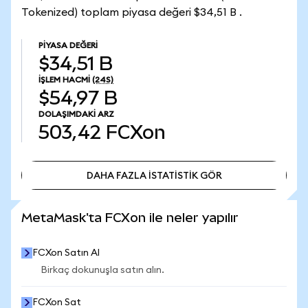
Tokenized) toplam piyasa değeri $34,51 B .
PIYASA DEĞERI
$34,51 B
İŞLEM HACMI
(24S)
$54,97 B
DOLAŞIMDAKI ARZ
503,42
FCXon
DAHA FAZLA İSTATİSTİK GÖR
DAHA FAZLA İSTATİSTİK GÖR
MetaMask'ta FCXon ile neler yapılır
FCXon Satın Al
Birkaç dokunuşla satın alın.
FCXon Sat