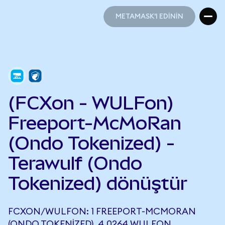
METAMASK'I EDİNİN
METAMASK'I EDİNİN
(FCXon - WULFon)
Freeport-McMoRan
(Ondo Tokenized) -
Terawulf (Ondo
Tokenized) dönüştür
FCXON/WULFON: 1 FREEPORT-MCMORAN
(ONDO TOKENIZED), 4,0264 WULFON