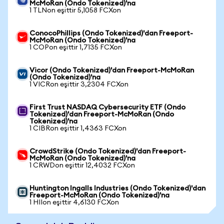
McMoRan (Ondo Tokenized)'na
1 TLNon eşittir 5,1058 FCXon
ConocoPhillips (Ondo Tokenized)'dan Freeport-
McMoRan (Ondo Tokenized)'na
1 COPon eşittir 1,7135 FCXon
Vicor (Ondo Tokenized)'dan Freeport-McMoRan
(Ondo Tokenized)'na
1 VICRon eşittir 3,2304 FCXon
First Trust NASDAQ Cybersecurity ETF (Ondo
Tokenized)'dan Freeport-McMoRan (Ondo
Tokenized)'na
1 CIBRon eşittir 1,4363 FCXon
CrowdStrike (Ondo Tokenized)'dan Freeport-
McMoRan (Ondo Tokenized)'na
1 CRWDon eşittir 12,4032 FCXon
Huntington Ingalls Industries (Ondo Tokenized)'dan
Freeport-McMoRan (Ondo Tokenized)'na
1 HIIon eşittir 4,6130 FCXon