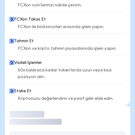
FCXon coin'lerinizi nakde çevirin.
FCXon Takas Et
FCXon ile blokzincirleri arasında işlem yapın.
Tahmin Et
FCXon ve kripto tahmin piyasalarında işlem yapın.
Vadeli İşlemler
50x kaldıraca kadar token'larda uzun veya kısa
pozisyon alın.
Stake Et
Kriptonuzu değerlendirin ve pasif gelir elde edin.
İşlem Yap