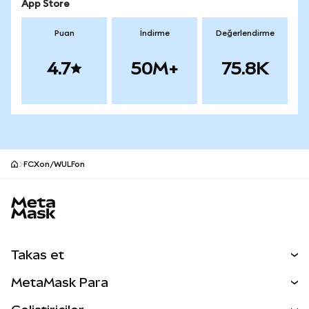
App Store
Puan
İndirme
Değerlendirme
4.7
50M+
75.8K
FCXon/WULFon
MetaMask site alt bilgisi
Takas et
Takas İşlemleri
MetaMask Para
Tahmin Et
YENİ
Kripto Al