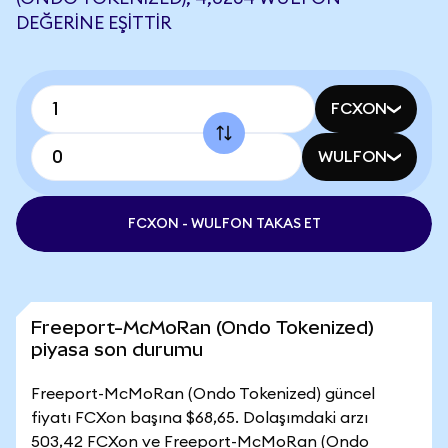
DEĞERINE EŞITTIR
FCXON
WULFON
FCXON - WULFON TAKAS ET
Freeport-McMoRan (Ondo Tokenized)
piyasa son durumu
Freeport-McMoRan (Ondo Tokenized) güncel
fiyatı FCXon başına $68,65. Dolaşımdaki arzı
503,42 FCXon ve Freeport-McMoRan (Ondo