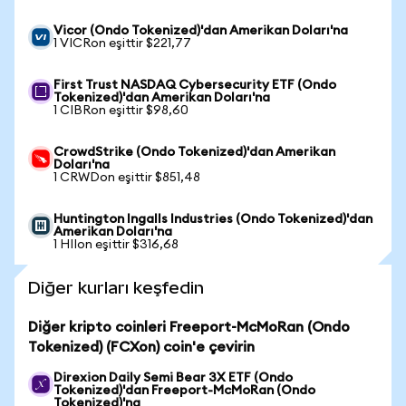
Vicor (Ondo Tokenized)'dan Amerikan Doları'na
1 VICRon eşittir $221,77
First Trust NASDAQ Cybersecurity ETF (Ondo
Tokenized)'dan Amerikan Doları'na
1 CIBRon eşittir $98,60
CrowdStrike (Ondo Tokenized)'dan Amerikan
Doları'na
1 CRWDon eşittir $851,48
Huntington Ingalls Industries (Ondo Tokenized)'dan
Amerikan Doları'na
1 HIIon eşittir $316,68
Diğer kurları keşfedin
Diğer kripto coinleri Freeport-McMoRan (Ondo
Tokenized) (FCXon) coin'e çevirin
Direxion Daily Semi Bear 3X ETF (Ondo
Tokenized)'dan Freeport-McMoRan (Ondo
Tokenized)'na