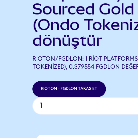
Sourced Gold
(Ondo Tokeni
dönüştür
RIOTON/FGDLON: 1 RIOT PLATFORM
TOKENIZED), 0,379554 FGDLON DEĞER
RIOTON - FGDLON TAKAS ET