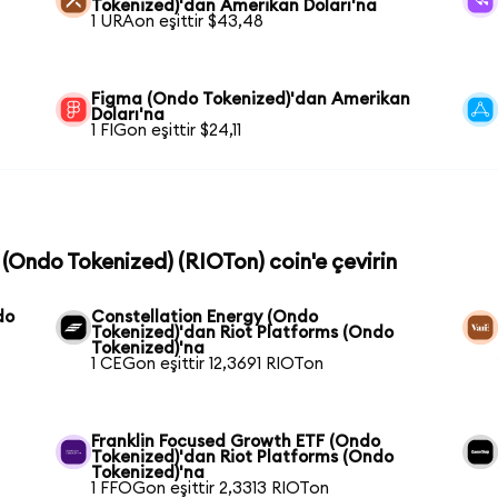
Tokenized)'dan Amerikan Doları'na
1 URAon eşittir $43,48
Figma (Ondo Tokenized)'dan Amerikan
Doları'na
1 FIGon eşittir $24,11
 (Ondo Tokenized) (RIOTon) coin'e çevirin
do
Constellation Energy (Ondo
Tokenized)'dan Riot Platforms (Ondo
Tokenized)'na
1 CEGon eşittir 12,3691 RIOTon
Franklin Focused Growth ETF (Ondo
Tokenized)'dan Riot Platforms (Ondo
Tokenized)'na
1 FFOGon eşittir 2,3313 RIOTon