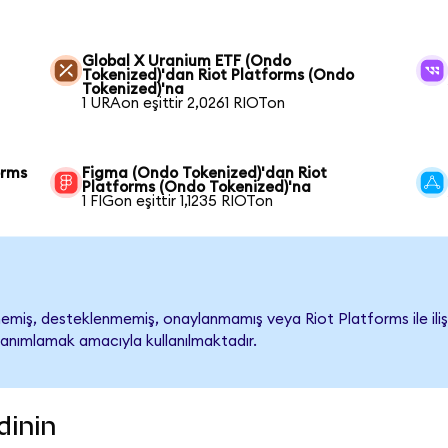
Global X Uranium ETF (Ondo
Tokenized)'dan Riot Platforms (Ondo
Tokenized)'na
1 URAon eşittir 2,0261 RIOTon
orms
Figma (Ondo Tokenized)'dan Riot
Platforms (Ondo Tokenized)'na
1 FIGon eşittir 1,1235 RIOTon
miş, desteklenmemiş, onaylanmamış veya Riot Platforms ile ilişkile
tanımlamak amacıyla kullanılmaktadır.
dinin