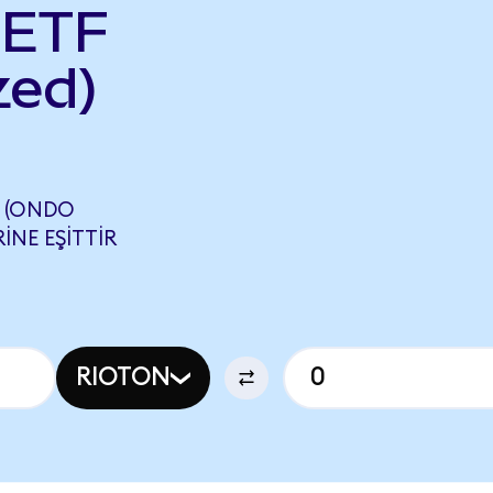
 ETF
zed)
S (ONDO
INE EŞITTIR
RIOTON