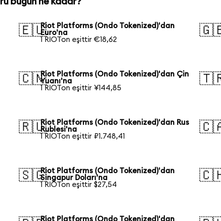
ru bugün ne kadar?
Riot Platforms (Ondo Tokenized)'dan
🇪🇺
🇬
Euro'na
1 RIOTon eşittir €18,62
Riot Platforms (Ondo Tokenized)'dan Çin
🇨🇳
🇹
Yuanı'na
1 RIOTon eşittir ¥144,85
Riot Platforms (Ondo Tokenized)'dan Rus
🇷🇺
🇨
Rublesi'na
1 RIOTon eşittir ₽1.748,41
Riot Platforms (Ondo Tokenized)'dan
🇸🇬
🇨
Singapur Doları'na
1 RIOTon eşittir $27,54
Riot Platforms (Ondo Tokenized)'dan