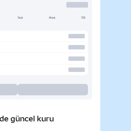
1sa
4sa
1G
nde güncel kuru