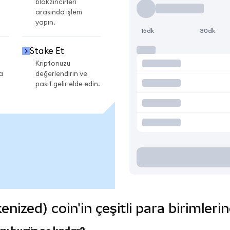
blokzincirleri
arasında işlem
yapın.
15dk
30dk
Stake Et
Kriptonuzu
a
değerlendirin ve
pasif gelir elde edin.
nized) coin'in çeşitli para birimleri