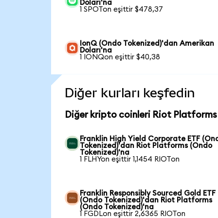
Doları'na
1 SPOTon eşittir $478,37
IonQ (Ondo Tokenized)'dan Amerikan
Doları'na
1 IONQon eşittir $40,38
Diğer kurları keşfedin
Diğer kripto coinleri Riot Platforms
Franklin High Yield Corporate ETF (On
Tokenized)'dan Riot Platforms (Ondo
Tokenized)'na
1 FLHYon eşittir 1,1454 RIOTon
Franklin Responsibly Sourced Gold ETF
(Ondo Tokenized)'dan Riot Platforms
(Ondo Tokenized)'na
1 FGDLon eşittir 2,6365 RIOTon