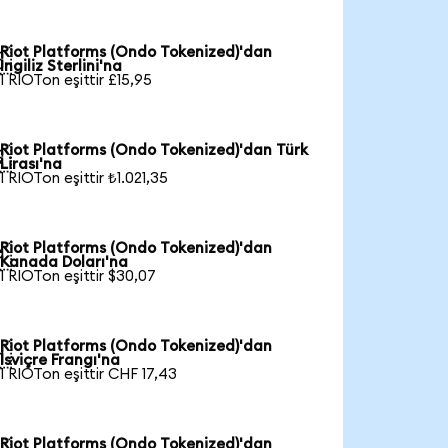
Riot Platforms (Ondo Tokenized)'dan

İngiliz Sterlini'na
1 RIOTon eşittir £15,95
Riot Platforms (Ondo Tokenized)'dan Türk

Lirası'na
1 RIOTon eşittir ₺1.021,35
Riot Platforms (Ondo Tokenized)'dan

Kanada Doları'na
1 RIOTon eşittir $30,07
Riot Platforms (Ondo Tokenized)'dan

İsviçre Frangı'na
1 RIOTon eşittir CHF 17,43
Riot Platforms (Ondo Tokenized)'dan