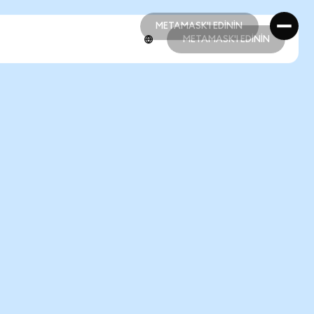
METAMASK'I EDİNİN
METAMASK'I EDİNİN
METAMASK'I EDİNİN
METAMASK'I EDİNİN