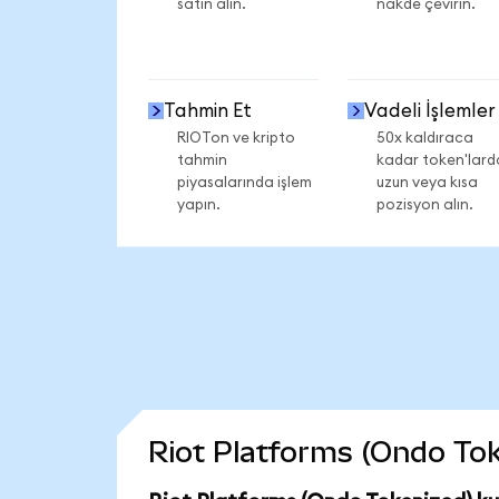
satın alın.
nakde çevirin.
Tahmin Et
Vadeli İşlemler
RIOTon ve kripto
50x kaldıraca
tahmin
kadar token'lard
piyasalarında işlem
uzun veya kısa
yapın.
pozisyon alın.
Riot Platforms (Ondo Toke