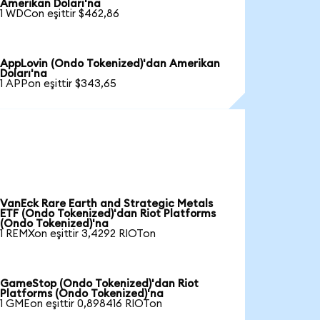
Amerikan Doları'na
1 WDCon eşittir $462,86
AppLovin (Ondo Tokenized)'dan Amerikan
Doları'na
1 APPon eşittir $343,65
VanEck Rare Earth and Strategic Metals
ETF (Ondo Tokenized)'dan Riot Platforms
(Ondo Tokenized)'na
1 REMXon eşittir 3,4292 RIOTon
GameStop (Ondo Tokenized)'dan Riot
Platforms (Ondo Tokenized)'na
1 GMEon eşittir 0,898416 RIOTon