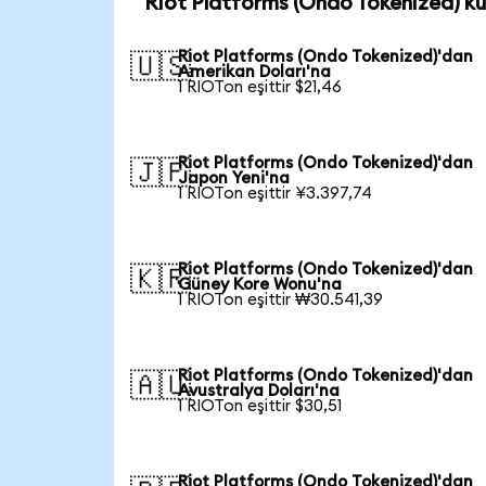
Riot Platforms (Ondo Tokenized) ku
Riot Platforms (Ondo Tokenized)'dan
🇺🇸
Amerikan Doları'na
1 RIOTon eşittir $21,46
Riot Platforms (Ondo Tokenized)'dan
🇯🇵
Japon Yeni'na
1 RIOTon eşittir ¥3.397,74
Riot Platforms (Ondo Tokenized)'dan
🇰🇷
Güney Kore Wonu'na
1 RIOTon eşittir ₩30.541,39
Riot Platforms (Ondo Tokenized)'dan
🇦🇺
Avustralya Doları'na
1 RIOTon eşittir $30,51
Riot Platforms (Ondo Tokenized)'dan