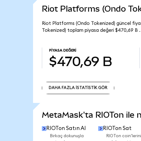
Riot Platforms (Ondo To
Riot Platforms (Ondo Tokenized) güncel fiya
Tokenized) toplam piyasa değeri $470,69 B .
PIYASA DEĞERI
$470,69 B
DAHA FAZLA İSTATİSTİK GÖR
DAHA FAZLA İSTATİSTİK GÖR
MetaMask'ta RIOTon ile ne
RIOTon Satın Al
RIOTon Sat
Birkaç dokunuşla
RIOTon coin'lerini