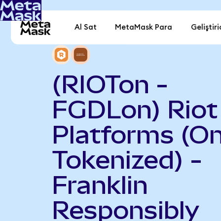
Al Sat
MetaMask Para
Geliştiri
(RIOTon -
FGDLon) Riot
Platforms (O
Tokenized) -
Franklin
Responsibly