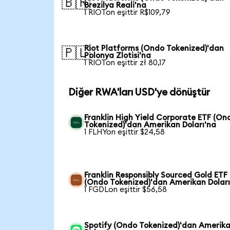
🇧🇷
Brezilya Reali'na
1 RIOTon eşittir R$109,79
Riot Platforms (Ondo Tokenized)'dan
🇵🇱
Polonya Zlotisi'na
1 RIOTon eşittir zł 80,17
Diğer RWA'ları USD'ye dönüştür
Franklin High Yield Corporate ETF (On
Tokenized)'dan Amerikan Doları'na
1 FLHYon eşittir $24,58
Franklin Responsibly Sourced Gold ETF
(Ondo Tokenized)'dan Amerikan Doları
1 FGDLon eşittir $56,58
Spotify (Ondo Tokenized)'dan Amerik