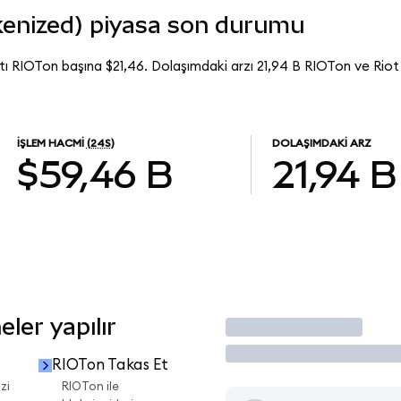
kenized) piyasa son durumu
tı RIOTon başına $21,46. Dolaşımdaki arzı 21,94 B RIOTon ve Rio
İŞLEM HACMI
(24S)
DOLAŞIMDAKI ARZ
$59,46 B
21,94 B
ler yapılır
İşlem Yap
RIOTon Takas Et
zi
RIOTon ile