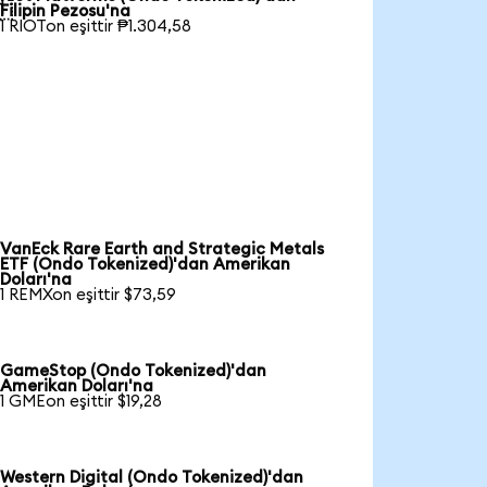

Filipin Pezosu'na
1 RIOTon eşittir ₱1.304,58
VanEck Rare Earth and Strategic Metals
ETF (Ondo Tokenized)'dan Amerikan
Doları'na
1 REMXon eşittir $73,59
GameStop (Ondo Tokenized)'dan
Amerikan Doları'na
1 GMEon eşittir $19,28
Western Digital (Ondo Tokenized)'dan