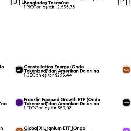
🇧🇩
🇵
Bangladeş Takası'na
1 RIOTon eşittir ৳2.655,78
do
Constellation Energy (Ondo
Tokenized)'dan Amerikan Doları'na
1 CEGon eşittir $265,44
Franklin Focused Growth ETF (Ondo
'na
Tokenized)'dan Amerikan Doları'na
1 FFOGon eşittir $50,03
an
Global X Uranium ETF (Ondo