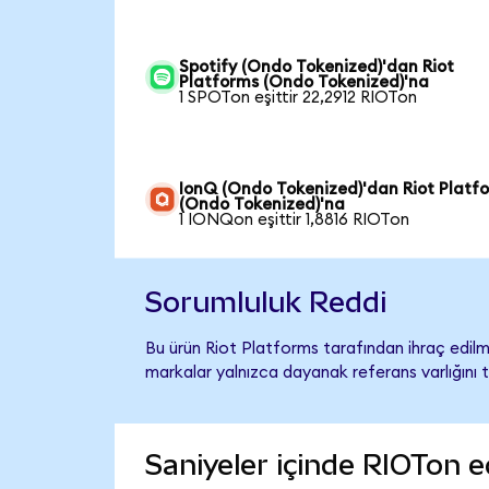
Spotify (Ondo Tokenized)'dan Riot
Platforms (Ondo Tokenized)'na
1 SPOTon eşittir 22,2912 RIOTon
IonQ (Ondo Tokenized)'dan Riot Platf
(Ondo Tokenized)'na
1 IONQon eşittir 1,8816 RIOTon
Sorumluluk Reddi
Bu ürün Riot Platforms tarafından ihraç edilme
markalar yalnızca dayanak referans varlığını 
Saniyeler içinde RIOTon e