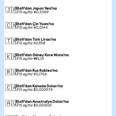
Stafi'dan Japon Yeni'na
🇯🇵
1 FIS eşittir ¥0,3369
Stafi'dan Çin Yuanı'na
🇨🇳
1 FIS eşittir ¥0,0144
Stafi'dan Türk Lirası'na
🇹🇷
1 FIS eşittir ₺0,1018
Stafi'dan Güney Kore Wonu'na
🇰🇷
1 FIS eşittir ₩3,01
Stafi'dan Rus Rublesi'na
🇷🇺
1 FIS eşittir ₽0,1756
Stafi'dan Kanada Doları'na
🇨🇦
1 FIS eşittir $0,002978
Stafi'dan Avustralya Doları'na
🇦🇺
1 FIS eşittir $0,003021