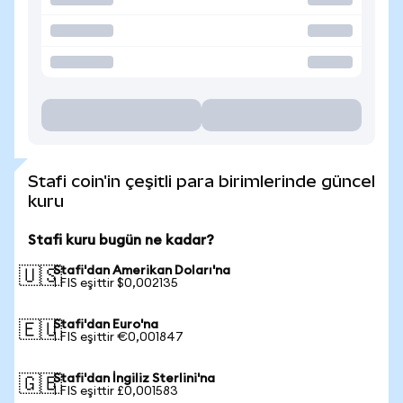
Stafi coin'in çeşitli para birimlerinde güncel
kuru
Stafi kuru bugün ne kadar?
Stafi'dan Amerikan Doları'na
🇺🇸
1 FIS eşittir $0,002135
Stafi'dan Euro'na
🇪🇺
1 FIS eşittir €0,001847
Stafi'dan İngiliz Sterlini'na
🇬🇧
1 FIS eşittir £0,001583