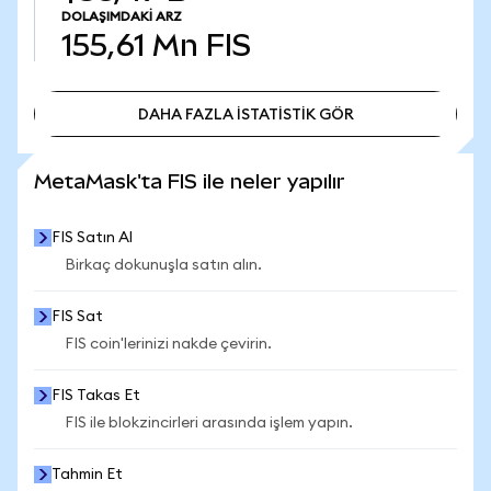
DOLAŞIMDAKI ARZ
155,61 Mn
FIS
DAHA FAZLA İSTATİSTİK GÖR
DAHA FAZLA İSTATİSTİK GÖR
MetaMask'ta FIS ile neler yapılır
FIS Satın Al
Birkaç dokunuşla satın alın.
FIS Sat
FIS coin'lerinizi nakde çevirin.
FIS Takas Et
FIS ile blokzincirleri arasında işlem yapın.
Tahmin Et