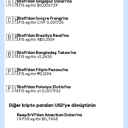
Stafi'dan Singapur Doları'na
🇸🇬
1 FIS eşittir $0,002729
Stafi'dan İsviçre Frangı'na
🇨🇭
1 FIS eşittir CHF 0,001725
Stafi'dan Brezilya Reali'na
🇧🇷
1 FIS eşittir R$0,0109
Stafi'dan Bangladeş Takası'na
🇧🇩
1 FIS eşittir ৳0,2635
Stafi'dan Filipin Pezosu'na
🇵🇭
1 FIS eşittir ₱0,1296
Stafi'dan Polonya Zlotisi'na
🇵🇱
1 FIS eşittir zł 0,007932
Diğer kripto paraları USD'ye dönüştürün
Keep3rV1'dan Amerikan Doları'na
1 KP3R eşittir $0,7458