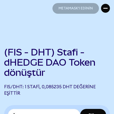
METAMASK'I EDİNİN
METAMASK'I EDİNİN
(FIS - DHT) Stafi -
dHEDGE DAO Token
dönüştür
FIS/DHT: 1 STAFI, 0,085235 DHT DEĞERINE
EŞITTIR