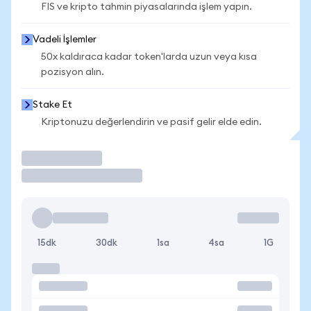
FIS ve kripto tahmin piyasalarında işlem yapın.
Vadeli İşlemler
50x kaldıraca kadar token'larda uzun veya kısa
pozisyon alın.
Stake Et
Kriptonuzu değerlendirin ve pasif gelir elde edin.
İşlem Yap
15dk
30dk
1sa
4sa
1G