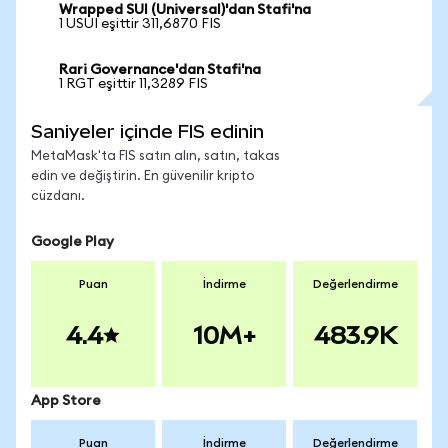
Wrapped SUI (Universal)'dan Stafi'na
1 USUI eşittir 311,6870 FIS
Rari Governance'dan Stafi'na
1 RGT eşittir 11,3289 FIS
Saniyeler içinde FIS edinin
MetaMask'ta FIS satın alın, satın, takas
edin ve değiştirin. En güvenilir kripto
cüzdanı.
Google Play
Puan
İndirme
Değerlendirme
4.4
10M+
483.9K
App Store
Puan
İndirme
Değerlendirme