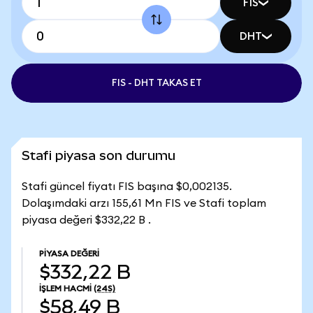
FIS
DHT
FIS - DHT TAKAS ET
Stafi piyasa son durumu
Stafi güncel fiyatı FIS başına $0,002135.
Dolaşımdaki arzı 155,61 Mn FIS ve Stafi toplam
piyasa değeri $332,22 B .
PIYASA DEĞERI
$332,22 B
İŞLEM HACMI
(24S)
$58,49 B