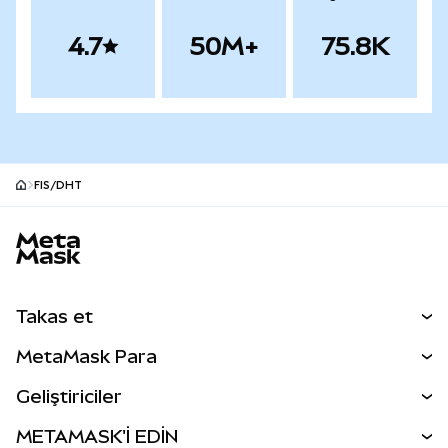
4.7
50M+
75.8K
FIS/DHT
MetaMask site alt bilgisi
Takas et
Takas İşlemleri
MetaMask Para
Tahmin Et
YENİ
Kripto Al
Geliştiriciler
Perps
YENİ
MetaMask Kart
Dökümantasyon
METAMASK'İ EDİN
RWA'lar