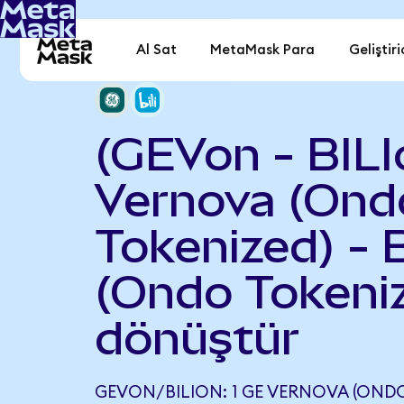
Al Sat
MetaMask Para
Geliştiri
(GEVon - BILI
Vernova (Ond
Tokenized) - Bi
(Ondo Tokeni
dönüştür
GEVON/BILION: 1 GE VERNOVA (ONDO