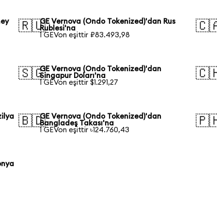
ney
GE Vernova (Ondo Tokenized)'dan Rus
🇷🇺
🇨
Rublesi'na
1 GEVon eşittir ₽83.493,98
GE Vernova (Ondo Tokenized)'dan
🇸🇬
🇨
Singapur Doları'na
1 GEVon eşittir $1.291,27
ilya
GE Vernova (Ondo Tokenized)'dan
🇧🇩
🇵
Bangladeş Takası'na
1 GEVon eşittir ৳124.760,43
onya