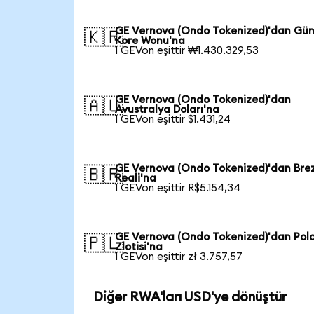
GE Vernova (Ondo Tokenized)'dan Gü
🇰🇷
Kore Wonu'na
1 GEVon eşittir ₩1.430.329,53
GE Vernova (Ondo Tokenized)'dan
🇦🇺
Avustralya Doları'na
1 GEVon eşittir $1.431,24
GE Vernova (Ondo Tokenized)'dan Brez
🇧🇷
Reali'na
1 GEVon eşittir R$5.154,34
GE Vernova (Ondo Tokenized)'dan Pol
🇵🇱
Zlotisi'na
1 GEVon eşittir zł 3.757,57
Diğer RWA'ları USD'ye dönüştür