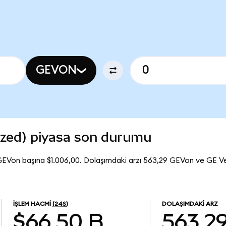
GEVON
zed) piyasa son durumu
GEVon başına $1.006,00. Dolaşımdaki arzı 563,29 GEVon ve GE 
İŞLEM HACMI
(24S)
DOLAŞIMDAKI ARZ
$66,50 B
563,2