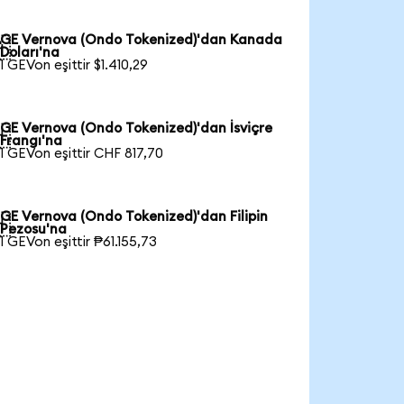
GE Vernova (Ondo Tokenized)'dan Kanada

Doları'na
1 GEVon eşittir $1.410,29
GE Vernova (Ondo Tokenized)'dan İsviçre

Frangı'na
1 GEVon eşittir CHF 817,70
GE Vernova (Ondo Tokenized)'dan Filipin

Pezosu'na
1 GEVon eşittir ₱61.155,73