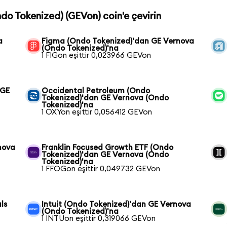
ndo Tokenized) (GEVon) coin'e çevirin
a
Figma (Ondo Tokenized)'dan GE Vernova
(Ondo Tokenized)'na
1 FIGon eşittir 0,023966 GEVon
 GE
Occidental Petroleum (Ondo
Tokenized)'dan GE Vernova (Ondo
Tokenized)'na
1 OXYon eşittir 0,056412 GEVon
nova
Franklin Focused Growth ETF (Ondo
Tokenized)'dan GE Vernova (Ondo
Tokenized)'na
1 FFOGon eşittir 0,049732 GEVon
ls
Intuit (Ondo Tokenized)'dan GE Vernova
(Ondo Tokenized)'na
1 INTUon eşittir 0,319066 GEVon