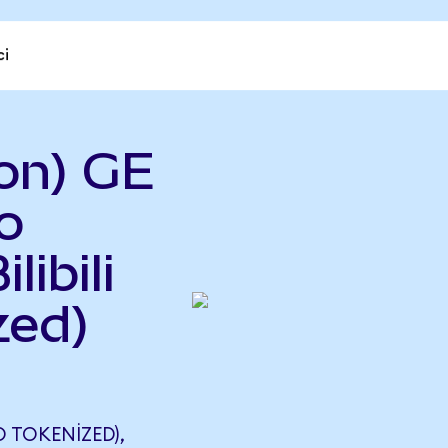
ci
on) GE
o
libili
zed)
 TOKENIZED),