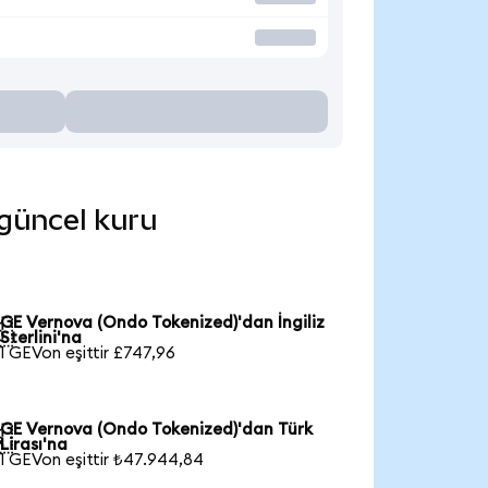
 güncel kuru
GE Vernova (Ondo Tokenized)'dan İngiliz

Sterlini'na
1 GEVon eşittir £747,96
GE Vernova (Ondo Tokenized)'dan Türk

Lirası'na
1 GEVon eşittir ₺47.944,84