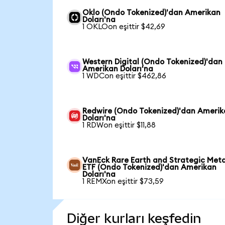
Oklo (Ondo Tokenized)'dan Amerikan
Doları'na
1 OKLOon eşittir $42,69
Western Digital (Ondo Tokenized)'dan
Amerikan Doları'na
1 WDCon eşittir $462,86
Redwire (Ondo Tokenized)'dan Ameri
Doları'na
1 RDWon eşittir $11,88
VanEck Rare Earth and Strategic Meta
ETF (Ondo Tokenized)'dan Amerikan
Doları'na
1 REMXon eşittir $73,59
Diğer kurları keşfedin