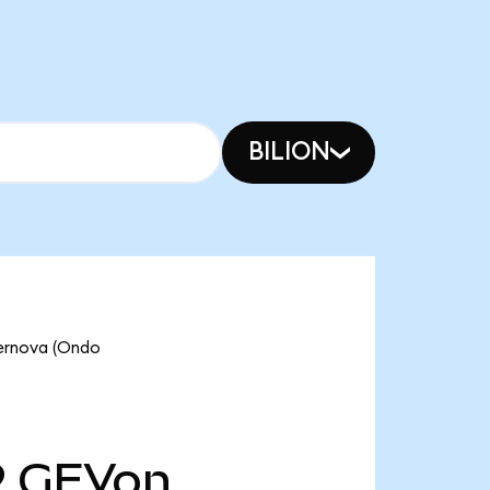
BILION
Vernova (Ondo
9
GEVon