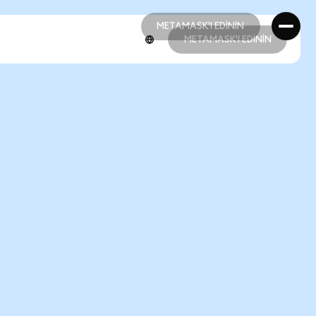
METAMASK'I EDİNİN
METAMASK'I EDİNİN
METAMASK'I EDİNİN
METAMASK'I EDİNİN