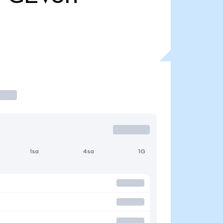
1sa
4sa
1G