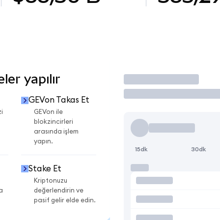
er yapılır
İşlem Yap
GEVon Takas Et
i
GEVon ile
blokzincirleri
arasında işlem
yapın.
15dk
30dk
Stake Et
Kriptonuzu
a
değerlendirin ve
pasif gelir elde edin.