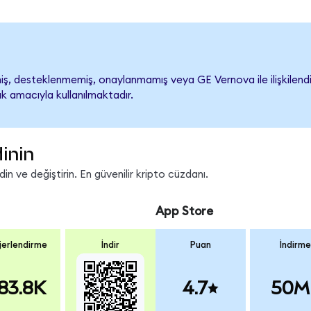
, desteklenmemiş, onaylanmamış veya GE Vernova ile ilişkilendiril
k amacıyla kullanılmaktadır.
inin
n ve değiştirin. En güvenilir kripto cüzdanı.
App Store
erlendirme
İndir
Puan
İndirme
83.8K
4.7
50M