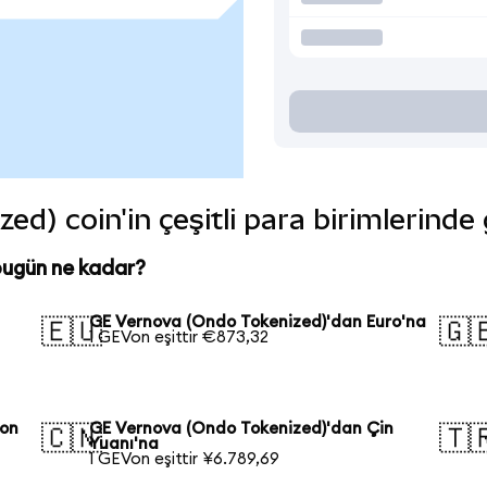
d) coin'in çeşitli para birimlerinde
bugün ne kadar?
GE Vernova (Ondo Tokenized)'dan Euro'na
🇪🇺
🇬
1 GEVon eşittir €873,32
pon
GE Vernova (Ondo Tokenized)'dan Çin
🇨🇳
🇹
Yuanı'na
1 GEVon eşittir ¥6.789,69