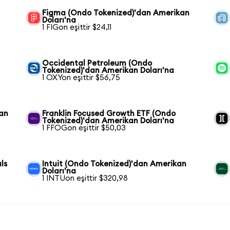
Figma (Ondo Tokenized)'dan Amerikan
Doları'na
1 FIGon eşittir $24,11
Occidental Petroleum (Ondo
Tokenized)'dan Amerikan Doları'na
1 OXYon eşittir $56,75
kan
Franklin Focused Growth ETF (Ondo
Tokenized)'dan Amerikan Doları'na
1 FFOGon eşittir $50,03
ls
Intuit (Ondo Tokenized)'dan Amerikan
Doları'na
1 INTUon eşittir $320,98