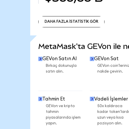
DAHA FAZLA İSTATİSTİK GÖR
DAHA FAZLA İSTATİSTİK GÖR
MetaMask'ta GEVon ile nel
GEVon Satın Al
GEVon Sat
Birkaç dokunuşla
GEVon coin'leriniz
satın alın.
nakde çevirin.
Tahmin Et
Vadeli İşlemler
GEVon ve kripto
50x kaldıraca
tahmin
kadar token'lard
piyasalarında işlem
uzun veya kısa
yapın.
pozisyon alın.