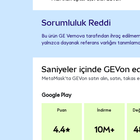
Sorumluluk Reddi
Bu ürün GE Vernova tarafından ihraç edilmemiş
yalnızca dayanak referans varlığını tanımlama
Saniyeler içinde GEVon ed
MetaMask'ta GEVon satın alın, satın, takas edi
Google Play
Puan
İndirme
Değ
4.4
10M+
4