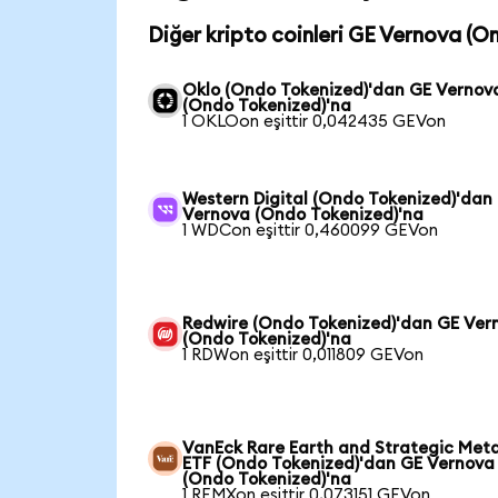
Diğer kripto coinleri GE Vernova (O
Oklo (Ondo Tokenized)'dan GE Vernov
(Ondo Tokenized)'na
1 OKLOon eşittir 0,042435 GEVon
Western Digital (Ondo Tokenized)'dan
Vernova (Ondo Tokenized)'na
1 WDCon eşittir 0,460099 GEVon
Redwire (Ondo Tokenized)'dan GE Ver
(Ondo Tokenized)'na
1 RDWon eşittir 0,011809 GEVon
VanEck Rare Earth and Strategic Meta
ETF (Ondo Tokenized)'dan GE Vernova
(Ondo Tokenized)'na
1 REMXon eşittir 0,073151 GEVon