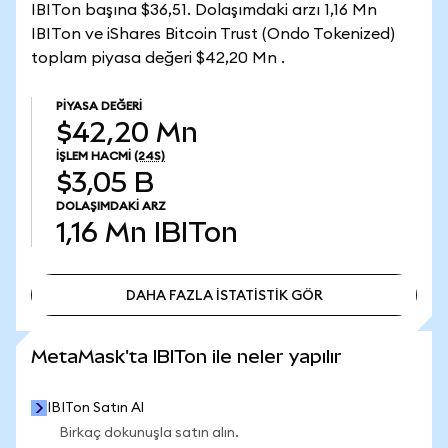
IBITon başına $36,51. Dolaşımdaki arzı 1,16 Mn
IBITon ve iShares Bitcoin Trust (Ondo Tokenized)
toplam piyasa değeri $42,20 Mn .
PIYASA DEĞERI
$42,20 Mn
İŞLEM HACMI
(24S)
$3,05 B
DOLAŞIMDAKI ARZ
1,16 Mn
IBITon
DAHA FAZLA İSTATİSTİK GÖR
DAHA FAZLA İSTATİSTİK GÖR
MetaMask'ta IBITon ile neler yapılır
IBITon Satın Al
Birkaç dokunuşla satın alın.