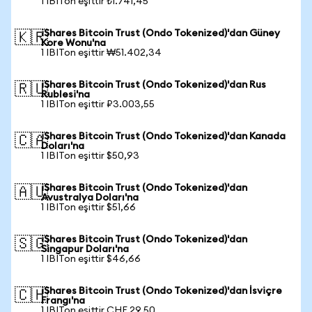
1 IBITon eşittir ₺1.741,45
iShares Bitcoin Trust (Ondo Tokenized)'dan Güney
🇰🇷
Kore Wonu'na
1 IBITon eşittir ₩51.402,34
iShares Bitcoin Trust (Ondo Tokenized)'dan Rus
🇷🇺
Rublesi'na
1 IBITon eşittir ₽3.003,55
iShares Bitcoin Trust (Ondo Tokenized)'dan Kanada
🇨🇦
Doları'na
1 IBITon eşittir $50,93
iShares Bitcoin Trust (Ondo Tokenized)'dan
🇦🇺
Avustralya Doları'na
1 IBITon eşittir $51,66
iShares Bitcoin Trust (Ondo Tokenized)'dan
🇸🇬
Singapur Doları'na
1 IBITon eşittir $46,66
iShares Bitcoin Trust (Ondo Tokenized)'dan İsviçre
🇨🇭
Frangı'na
1 IBITon eşittir CHF 29,50