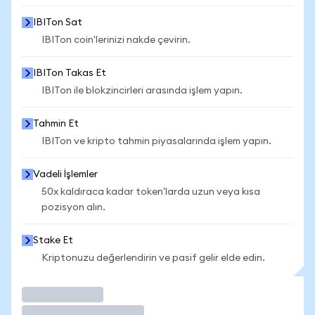
IBITon Sat
IBITon coin'lerinizi nakde çevirin.
IBITon Takas Et
IBITon ile blokzincirleri arasında işlem yapın.
Tahmin Et
IBITon ve kripto tahmin piyasalarında işlem yapın.
Vadeli İşlemler
50x kaldıraca kadar token'larda uzun veya kısa
pozisyon alın.
Stake Et
Kriptonuzu değerlendirin ve pasif gelir elde edin.
İşlem Yap