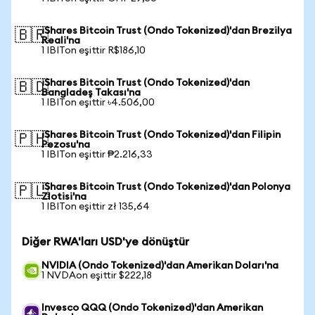
iShares Bitcoin Trust (Ondo Tokenized)'dan Brezilya
🇧🇷
Reali'na
1 IBITon eşittir R$186,10
iShares Bitcoin Trust (Ondo Tokenized)'dan
🇧🇩
Bangladeş Takası'na
1 IBITon eşittir ৳4.506,00
iShares Bitcoin Trust (Ondo Tokenized)'dan Filipin
🇵🇭
Pezosu'na
1 IBITon eşittir ₱2.216,33
iShares Bitcoin Trust (Ondo Tokenized)'dan Polonya
🇵🇱
Zlotisi'na
1 IBITon eşittir zł 135,64
Diğer RWA'ları USD'ye dönüştür
NVIDIA (Ondo Tokenized)'dan Amerikan Doları'na
1 NVDAon eşittir $222,18
Invesco QQQ (Ondo Tokenized)'dan Amerikan