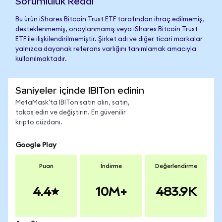
Sorumluluk Reddi
Bu ürün iShares Bitcoin Trust ETF tarafından ihraç edilmemiş,
desteklenmemiş, onaylanmamış veya iShares Bitcoin Trust
ETF ile ilişkilendirilmemiştir. Şirket adı ve diğer ticari markalar
yalnızca dayanak referans varlığını tanımlamak amacıyla
kullanılmaktadır.
Saniyeler içinde IBITon edinin
MetaMask'ta IBITon satın alın, satın,
takas edin ve değiştirin. En güvenilir
kripto cüzdanı.
Google Play
Puan
İndirme
Değerlendirme
4.4
10M+
483.9K