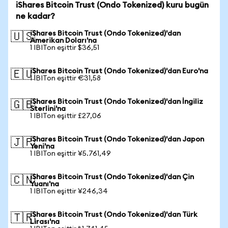
iShares Bitcoin Trust (Ondo Tokenized) kuru bugün
ne kadar?
iShares Bitcoin Trust (Ondo Tokenized)'dan
🇺🇸
Amerikan Doları'na
1 IBITon eşittir $36,51
iShares Bitcoin Trust (Ondo Tokenized)'dan Euro'na
🇪🇺
1 IBITon eşittir €31,58
iShares Bitcoin Trust (Ondo Tokenized)'dan İngiliz
🇬🇧
Sterlini'na
1 IBITon eşittir £27,06
iShares Bitcoin Trust (Ondo Tokenized)'dan Japon
🇯🇵
Yeni'na
1 IBITon eşittir ¥5.761,49
iShares Bitcoin Trust (Ondo Tokenized)'dan Çin
🇨🇳
Yuanı'na
1 IBITon eşittir ¥246,34
iShares Bitcoin Trust (Ondo Tokenized)'dan Türk
🇹🇷
Lirası'na