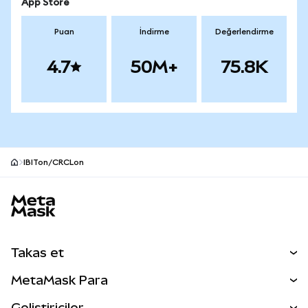
App Store
Puan
İndirme
Değerlendirme
4.7
50M+
75.8K
IBITon/CRCLon
MetaMask site alt bilgisi
Takas et
Takas İşlemleri
MetaMask Para
Tahmin Et
YENİ
Kripto Al
Geliştiriciler