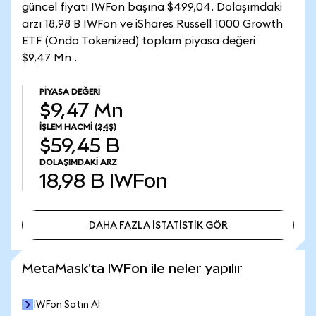
güncel fiyatı IWFon başına $499,04. Dolaşımdaki
arzı 18,98 B IWFon ve iShares Russell 1000 Growth
ETF (Ondo Tokenized) toplam piyasa değeri
$9,47 Mn .
PIYASA DEĞERI
$9,47 Mn
İŞLEM HACMI
(24S)
$59,45 B
DOLAŞIMDAKI ARZ
18,98 B
IWFon
DAHA FAZLA İSTATİSTİK GÖR
DAHA FAZLA İSTATİSTİK GÖR
MetaMask'ta IWFon ile neler yapılır
IWFon Satın Al