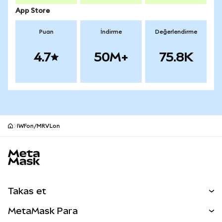
App Store
Puan
İndirme
Değerlendirme
4.7
50M+
75.8K
IWFon/MRVLon
MetaMask site alt bilgisi
Takas et
Takas İşlemleri
MetaMask Para
Tahmin Et
YENİ
Kripto Al