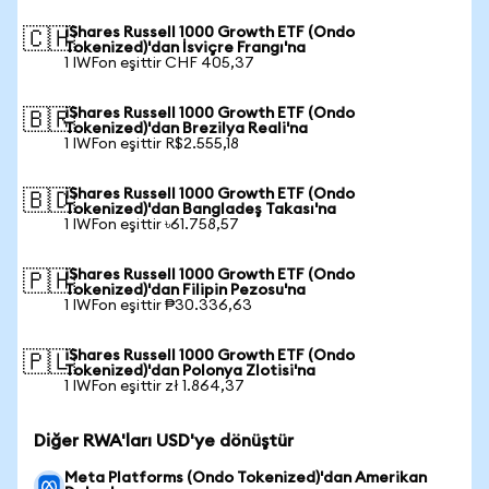
iShares Russell 1000 Growth ETF (Ondo
🇨🇭
Tokenized)'dan İsviçre Frangı'na
1 IWFon eşittir CHF 405,37
iShares Russell 1000 Growth ETF (Ondo
🇧🇷
Tokenized)'dan Brezilya Reali'na
1 IWFon eşittir R$2.555,18
iShares Russell 1000 Growth ETF (Ondo
🇧🇩
Tokenized)'dan Bangladeş Takası'na
1 IWFon eşittir ৳61.758,57
iShares Russell 1000 Growth ETF (Ondo
🇵🇭
Tokenized)'dan Filipin Pezosu'na
1 IWFon eşittir ₱30.336,63
iShares Russell 1000 Growth ETF (Ondo
🇵🇱
Tokenized)'dan Polonya Zlotisi'na
1 IWFon eşittir zł 1.864,37
Diğer RWA'ları USD'ye dönüştür
Meta Platforms (Ondo Tokenized)'dan Amerikan