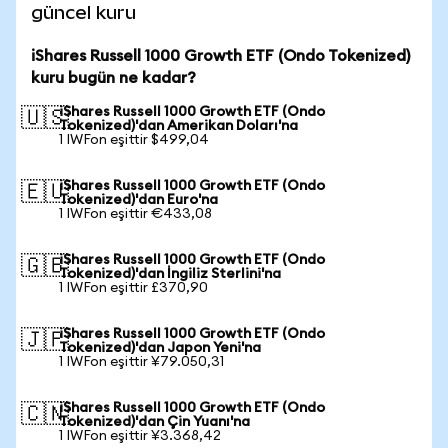
güncel kuru
iShares Russell 1000 Growth ETF (Ondo Tokenized)
kuru bugün ne kadar?
iShares Russell 1000 Growth ETF (Ondo
🇺🇸
Tokenized)'dan Amerikan Doları'na
1 IWFon eşittir $499,04
iShares Russell 1000 Growth ETF (Ondo
🇪🇺
Tokenized)'dan Euro'na
1 IWFon eşittir €433,08
iShares Russell 1000 Growth ETF (Ondo
🇬🇧
Tokenized)'dan İngiliz Sterlini'na
1 IWFon eşittir £370,90
iShares Russell 1000 Growth ETF (Ondo
🇯🇵
Tokenized)'dan Japon Yeni'na
1 IWFon eşittir ¥79.050,31
iShares Russell 1000 Growth ETF (Ondo
🇨🇳
Tokenized)'dan Çin Yuanı'na
1 IWFon eşittir ¥3.368,42