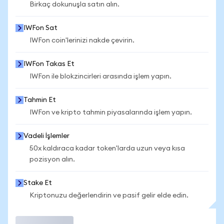
Birkaç dokunuşla satın alın.
IWFon Sat
IWFon coin'lerinizi nakde çevirin.
IWFon Takas Et
IWFon ile blokzincirleri arasında işlem yapın.
Tahmin Et
IWFon ve kripto tahmin piyasalarında işlem yapın.
Vadeli İşlemler
50x kaldıraca kadar token'larda uzun veya kısa
pozisyon alın.
Stake Et
Kriptonuzu değerlendirin ve pasif gelir elde edin.
İşlem Yap