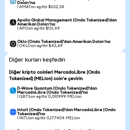
Doları'na
1 AMATon eşittir $532,38
Apollo Global Management (Ondo Tokenized)'dan
Amerikan Doları'na
1 APOon eşittir $131,49
Oklo (Ondo Tokenized)'dan Amerikan Doları'na
1 OKLOon eşittir $42,69
Diğer kurları keşfedin
Diğer kripto coinleri MercadoLibre (Ondo
Tokenized) (MELIon) coin'e çevirin
D-Wave Quantum (Ondo Tokenized)'dan
MercadoLibre (Ondo Tokenized)'na
1 QBTSon eşittir 0,010999 MELIon
Intuit (Ondo Tokenized)'dan MercadoLibre (Ondo
Tokenized)'na
1 INTUon eşittir 0,177404 MELIon