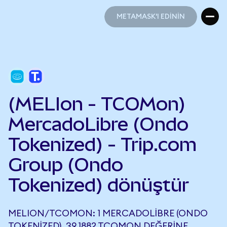
METAMASK'I EDİNİN
METAMASK'I EDİNİN
(MELIon - TCOMon)
MercadoLibre (Ondo
Tokenized) - Trip.com
Group (Ondo
Tokenized) dönüştür
MELION/TCOMON: 1 MERCADOLIBRE (ONDO
TOKENIZED), 39,1882 TCOMON DEĞERINE