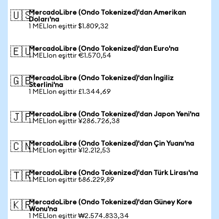
MercadoLibre (Ondo Tokenized)'dan Amerikan
🇺🇸
Doları'na
1 MELIon eşittir $1.809,32
MercadoLibre (Ondo Tokenized)'dan Euro'na
🇪🇺
1 MELIon eşittir €1.570,54
MercadoLibre (Ondo Tokenized)'dan İngiliz
🇬🇧
Sterlini'na
1 MELIon eşittir £1.344,69
MercadoLibre (Ondo Tokenized)'dan Japon Yeni'na
🇯🇵
1 MELIon eşittir ¥286.726,38
MercadoLibre (Ondo Tokenized)'dan Çin Yuanı'na
🇨🇳
1 MELIon eşittir ¥12.212,53
MercadoLibre (Ondo Tokenized)'dan Türk Lirası'na
🇹🇷
1 MELIon eşittir ₺86.229,89
MercadoLibre (Ondo Tokenized)'dan Güney Kore
🇰🇷
Wonu'na
1 MELIon eşittir ₩2.574.833,34