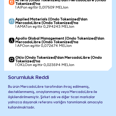
Arteris (Ondo Tokenized)'dan MercadoLibre (Ondo
Tokenized)'na
1 AIPon eşittir 0,017509 MELIon
Applied Materials (Ondo Tokenized)'dan
MercadoLibre (Ondo Tokenized)'na
1 AMATon eşittir 0,294243 MELIon
Apollo Global Management (Ondo Tokenized)'dan
MercadoLibre (Ondo Tokenized)'na
1 APOon eşittir 0,072674 MELIon
Oklo (Ondo Tokenized)'dan MercadoLibre (Ondo
Tokenized)'na
1 OKLOon eşittir 0,023594 MELIon
Sorumluluk Reddi
Bu ürün MercadoLibre tarafından ihraç edilmemiş,
desteklenmemiş, onaylanmamış veya MercadoLibre ile
ilişkilendirilmemiştir. Şirket adı ve diğer ticari markalar
yalnızca dayanak referans varlığını tanımlamak amacıyla
kullanılmaktadır.