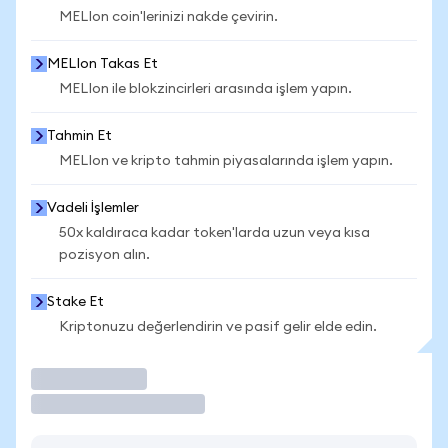
MELIon coin'lerinizi nakde çevirin.
MELIon Takas Et
MELIon ile blokzincirleri arasında işlem yapın.
Tahmin Et
MELIon ve kripto tahmin piyasalarında işlem yapın.
Vadeli İşlemler
50x kaldıraca kadar token'larda uzun veya kısa
pozisyon alın.
Stake Et
Kriptonuzu değerlendirin ve pasif gelir elde edin.
İşlem Yap