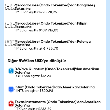
MercadoLibre (Ondo Tokenized)'dan Bangladeş
🇧🇩
Takası'na
1 MELIon eşittir ৳223.911,95
MercadoLibre (Ondo Tokenized)'dan Filipin
🇵🇭
Pezosu'na
1 MELIon eşittir ₱109.916,03
MercadoLibre (Ondo Tokenized)'dan Polonya
🇵🇱
Zlotisi'na
1 MELIon eşittir zł 6.753,70
Diğer RWA'ları USD'ye dönüştür
D-Wave Quantum (Ondo Tokenized)'dan Amerikan
Doları'na
1 QBTSon eşittir $19,90
Intuit (Ondo Tokenized)'dan Amerikan Doları'na
1 INTUon eşittir $320,98
Texas Instruments (Ondo Tokenized)'dan Amerikan
Doları'na
1 TXNon eşittir $283,89