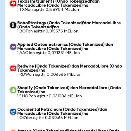
Texas Instruments (Ondo Tokenized)'dan
MercadoLibre (Ondo Tokenized)'na
1 TXNon eşittir 0,156904 MELIon
RoboStrategy (Ondo Tokenized)'dan MercadoLibre
(Ondo Tokenized)'na
1 BOTon eşittir 0,015575 MELIon
Applied Optoelectronics (Ondo Tokenized)'dan
MercadoLibre (Ondo Tokenized)'na
1 AAOIon eşittir 0,071331 MELIon
Redwire (Ondo Tokenized)'dan MercadoLibre (Ondo
Tokenized)'na
1 RDWon eşittir 0,006566 MELIon
Shopify (Ondo Tokenized)'dan MercadoLibre (Ondo
Tokenized)'na
1 SHOPon eşittir 0,081008 MELIon
Occidental Petroleum (Ondo Tokenized)'dan
MercadoLibre (Ondo Tokenized)'na
1 OXYon eşittir 0,031365 MELIon