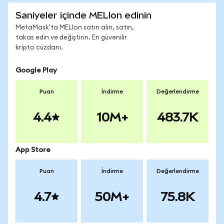
Saniyeler içinde MELIon edinin
MetaMask'ta MELIon satın alın, satın,
takas edin ve değiştirin. En güvenilir
kripto cüzdanı.
Google Play
Puan
İndirme
Değerlendirme
4.4
10M+
483.7K
App Store
Puan
İndirme
Değerlendirme
4.7
50M+
75.8K