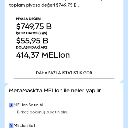
toplam piyasa değeri $749,75 B .
PIYASA DEĞERI
$749,75 B
İŞLEM HACMI
(24S)
$55,95 B
DOLAŞIMDAKI ARZ
414,37
MELIon
DAHA FAZLA İSTATİSTİK GÖR
DAHA FAZLA İSTATİSTİK GÖR
MetaMask'ta MELIon ile neler yapılır
MELIon Satın Al
Birkaç dokunuşla satın alın.
MELIon Sat