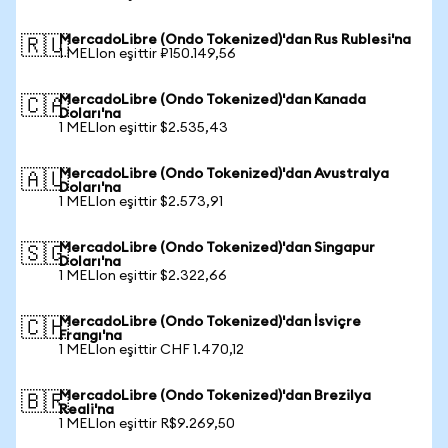
MercadoLibre (Ondo Tokenized)'dan Rus Rublesi'na
🇷🇺
1 MELIon eşittir ₽150.149,56
MercadoLibre (Ondo Tokenized)'dan Kanada
🇨🇦
Doları'na
1 MELIon eşittir $2.535,43
MercadoLibre (Ondo Tokenized)'dan Avustralya
🇦🇺
Doları'na
1 MELIon eşittir $2.573,91
MercadoLibre (Ondo Tokenized)'dan Singapur
🇸🇬
Doları'na
1 MELIon eşittir $2.322,66
MercadoLibre (Ondo Tokenized)'dan İsviçre
🇨🇭
Frangı'na
1 MELIon eşittir CHF 1.470,12
MercadoLibre (Ondo Tokenized)'dan Brezilya
🇧🇷
Reali'na
1 MELIon eşittir R$9.269,50