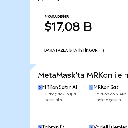
PIYASA DEĞERI
$17,08 B
DAHA FAZLA İSTATİSTİK GÖR
DAHA FAZLA İSTATİSTİK GÖR
MetaMask'ta MRKon ile ne
MRKon Satın Al
MRKon Sat
Birkaç dokunuşla
MRKon coin'lerini
satın alın.
nakde çevirin.
Tahmin Et
Vadeli İşlemler