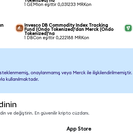
Tokenized)'na
1 GEMIon eşittir 0,031233 MRKon
an
Invesco DB Commodity Index Tracking
Fund (Ondo Tokenized)'dan Merck (Ondo
Tokenized)'na
1 DBCon eşittir 0,222188 MRKon
eklenmemiş, onaylanmamış veya Merck ile ilişkilendirilmemiştir. Ş
a kullanılmaktadır.
dinin
n ve değiştirin. En güvenilir kripto cüzdanı.
App Store