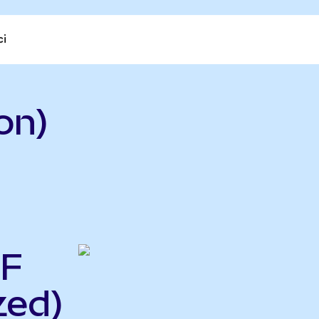
ci
on)
TF
zed)