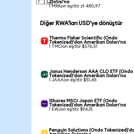
🇵🇱
Zlotisi'na
1 MRKon eşittir zł 480,97
Diğer RWA'ları USD'ye dönüştür
Thermo Fisher Scientific (Ondo
Tokenized)'dan Amerikan Doları'na
1 TMOon eşittir $576,51
Janus Henderson AAA CLO ETF (Ondo
Tokenized)'dan Amerikan Doları'na
1 JAAAon eşittir $51,45
iShares MSCI Japan ETF (Ondo
Tokenized)'dan Amerikan Doları'na
1 EWJon eşittir $96,15
Penguin Solutions (Ondo Tokenized)'d