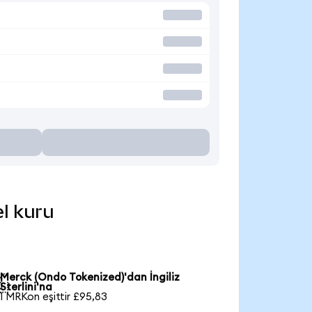
el kuru
Merck (Ondo Tokenized)'dan İngiliz

Sterlini'na
1 MRKon eşittir £95,83