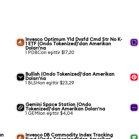
Invesco Optimum Yld Dvsfd Cmd Str No K-
1 ETF (Ondo Tokenized)'dan Amerikan
Doları'na
1 PDBCon eşittir $17,20
Bullish (Ondo Tokenized)'dan Amerikan
Doları'na
1 BLSHon eşittir $23,29
Gemini Space Station (Ondo
Tokenized)'dan Amerikan Doları'na
1 GEMIon eşittir $4,04
an
Invesco DB Commodity Index Tracking