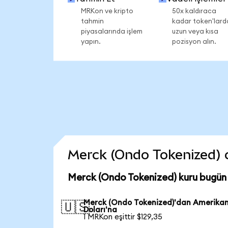
MRKon ve kripto
50x kaldıraca
tahmin
kadar token'lard
piyasalarında işlem
uzun veya kısa
yapın.
pozisyon alın.
Merck (Ondo Tokenized) co
Merck (Ondo Tokenized) kuru bugün
Merck (Ondo Tokenized)'dan Amerika
🇺🇸
Doları'na
1 MRKon eşittir $129,35