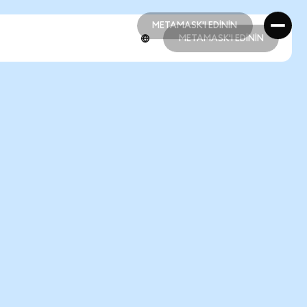
METAMASK'I EDİNİN
METAMASK'I EDİNİN
METAMASK'I EDİNİN
METAMASK'I EDİNİN