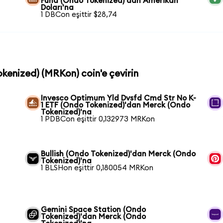
Fund (Ondo Tokenized)'dan Amerikan
Doları'na
1 DBCon eşittir $28,74
okenized) (MRKon) coin'e çevirin
Invesco Optimum Yld Dvsfd Cmd Str No K-
1 ETF (Ondo Tokenized)'dan Merck (Ondo
Tokenized)'na
1 PDBCon eşittir 0,132973 MRKon
Bullish (Ondo Tokenized)'dan Merck (Ondo
Tokenized)'na
1 BLSHon eşittir 0,180054 MRKon
Gemini Space Station (Ondo
Tokenized)'dan Merck (Ondo