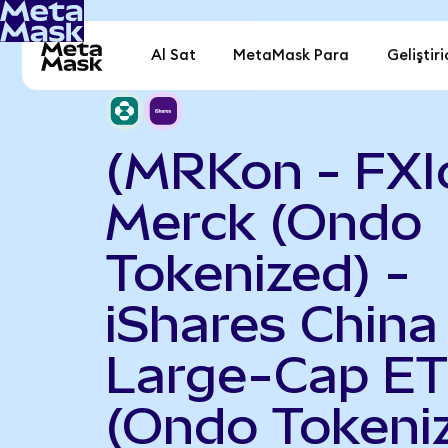
Al Sat
MetaMask Para
Geliştiri
(MRKon - FXI
Merck (Ondo
Tokenized) -
iShares China
Large-Cap E
(Ondo Tokeni