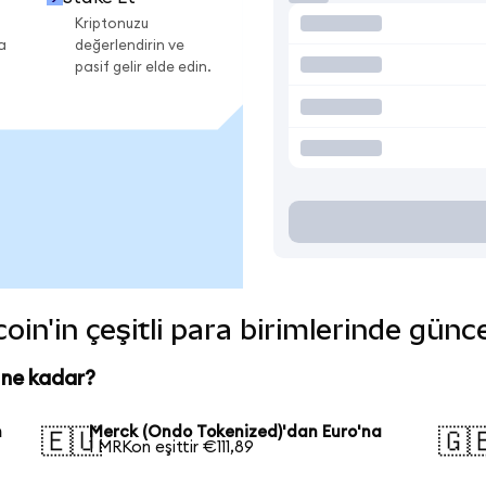
Kriptonuzu
a
değerlendirin ve
pasif gelir elde edin.
in'in çeşitli para birimlerinde günc
 ne kadar?
n
Merck (Ondo Tokenized)'dan Euro'na
🇪🇺
🇬
1 MRKon eşittir €111,89