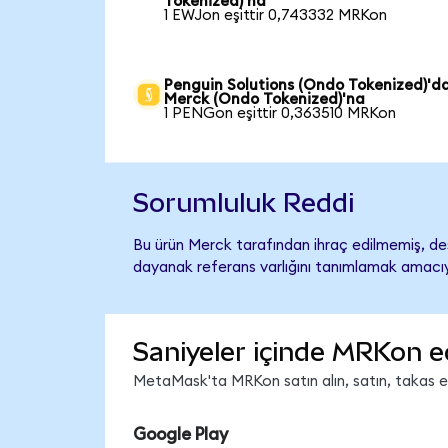
Tokenized)'na
1 EWJon eşittir 0,743332 MRKon
Penguin Solutions (Ondo Tokenized)'d
Merck (Ondo Tokenized)'na
1 PENGon eşittir 0,363510 MRKon
Sorumluluk Reddi
Bu ürün Merck tarafından ihraç edilmemiş, dest
dayanak referans varlığını tanımlamak amacıyl
Saniyeler içinde MRKon e
MetaMask'ta MRKon satın alın, satın, takas edi
Google Play