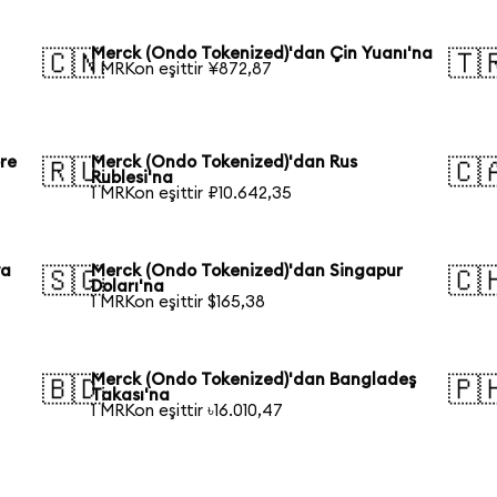
Merck (Ondo Tokenized)'dan Çin Yuanı'na
🇨🇳
🇹
1 MRKon eşittir ¥872,87
re
Merck (Ondo Tokenized)'dan Rus
🇷🇺
🇨
Rublesi'na
1 MRKon eşittir ₽10.642,35
ya
Merck (Ondo Tokenized)'dan Singapur
🇸🇬
🇨
Doları'na
1 MRKon eşittir $165,38
Merck (Ondo Tokenized)'dan Bangladeş
🇧🇩
🇵
Takası'na
1 MRKon eşittir ৳16.010,47