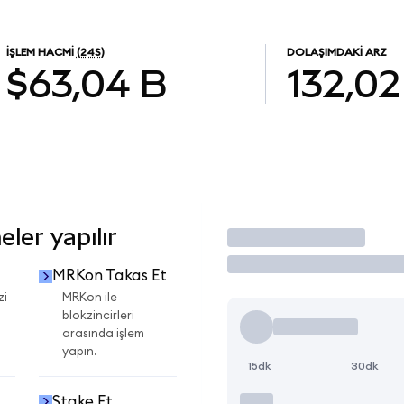
İŞLEM HACMI
(24S)
DOLAŞIMDAKI ARZ
$63,04 B
132,02
ler yapılır
İşlem Yap
MRKon Takas Et
zi
MRKon ile
blokzincirleri
arasında işlem
yapın.
15dk
30dk
Stake Et