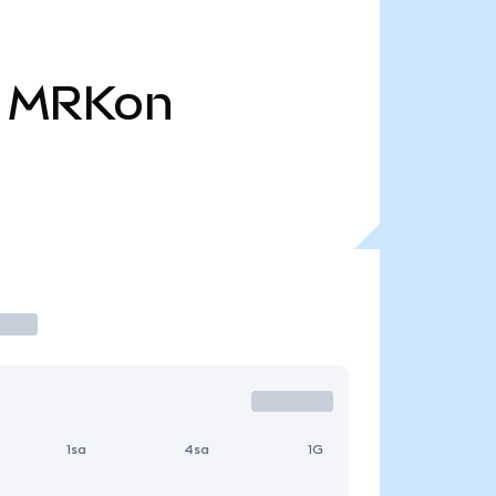
MRKon
1sa
4sa
1G