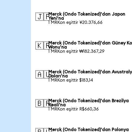
Merck (Ondo Tokenized)'dan Japon
🇯🇵
Yeni'na
1 MRKon eşittir ¥20.376,66
Merck (Ondo Tokenized)'dan Güney Ko
🇰🇷
Wonu'na
1 MRKon eşittir ₩182.367,29
Merck (Ondo Tokenized)'dan Avustral
🇦🇺
Doları'na
1 MRKon eşittir $183,14
Merck (Ondo Tokenized)'dan Brezilya
🇧🇷
Reali'na
1 MRKon eşittir R$660,36
Merck (Ondo Tokenized)'dan Polonya