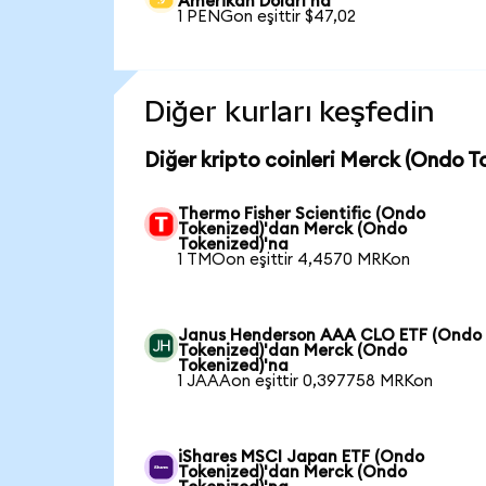
Amerikan Doları'na
1 PENGon eşittir $47,02
Diğer kurları keşfedin
Diğer kripto coinleri Merck (Ondo T
Thermo Fisher Scientific (Ondo
Tokenized)'dan Merck (Ondo
Tokenized)'na
1 TMOon eşittir 4,4570 MRKon
Janus Henderson AAA CLO ETF (Ondo
Tokenized)'dan Merck (Ondo
Tokenized)'na
1 JAAAon eşittir 0,397758 MRKon
iShares MSCI Japan ETF (Ondo
Tokenized)'dan Merck (Ondo