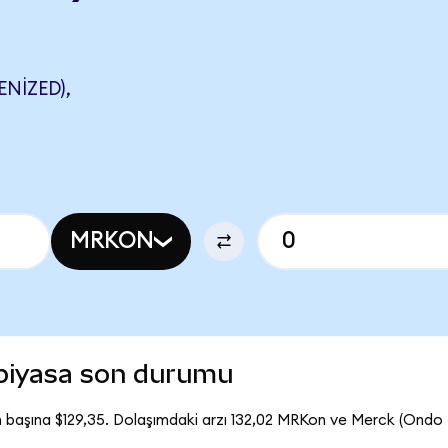
NIZED),
MRKON
piyasa son durumu
 başına $129,35. Dolaşımdaki arzı 132,02 MRKon ve Merck (Ondo