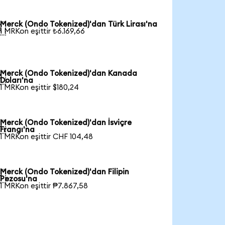
Merck (Ondo Tokenized)'dan Türk Lirası'na

1 MRKon eşittir ₺6.169,66
Merck (Ondo Tokenized)'dan Kanada

Doları'na
1 MRKon eşittir $180,24
Merck (Ondo Tokenized)'dan İsviçre

Frangı'na
1 MRKon eşittir CHF 104,48
Merck (Ondo Tokenized)'dan Filipin

Pezosu'na
1 MRKon eşittir ₱7.867,58