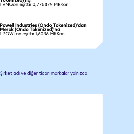
Tokenized)'na
1 VNQon eşittir 0,775879 MRKon
Powell Industries (Ondo Tokenized)'dan
Merck (Ondo Tokenized)'na
1 POWLon eşittir 1,6036 MRKon
irket adı ve diğer ticari markalar yalnızca