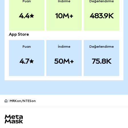
Puan
İndirme
Değerlendirme
4.4
10M+
483.9K
App Store
Puan
İndirme
Değerlendirme
4.7
50M+
75.8K
MRKon/NTESon
MetaMask site alt bilgisi