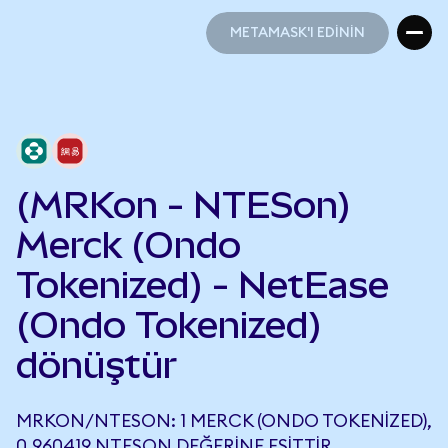
METAMASK'I EDİNİN
METAMASK'I EDİNİN
(MRKon - NTESon)
Merck (Ondo
Tokenized) - NetEase
(Ondo Tokenized)
dönüştür
MRKON/NTESON: 1 MERCK (ONDO TOKENIZED),
0,960419 NTESON DEĞERINE EŞITTIR