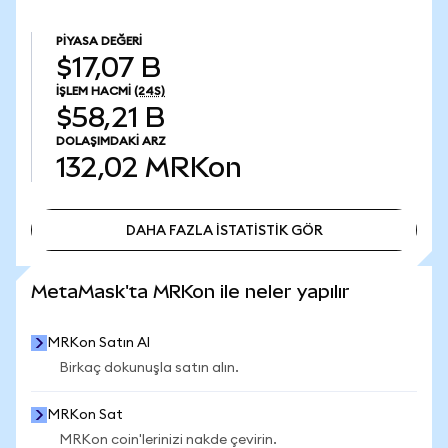
PIYASA DEĞERI
$17,07 B
İŞLEM HACMI
(24S)
$58,21 B
DOLAŞIMDAKI ARZ
132,02
MRKon
DAHA FAZLA İSTATİSTİK GÖR
DAHA FAZLA İSTATİSTİK GÖR
MetaMask'ta MRKon ile neler yapılır
MRKon Satın Al
Birkaç dokunuşla satın alın.
MRKon Sat
MRKon coin'lerinizi nakde çevirin.