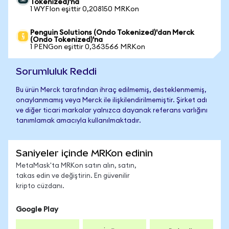
Tokenized)'na
1 WYFIon eşittir 0,208150 MRKon
Penguin Solutions (Ondo Tokenized)'dan Merck
(Ondo Tokenized)'na
1 PENGon eşittir 0,363566 MRKon
Sorumluluk Reddi
Bu ürün Merck tarafından ihraç edilmemiş, desteklenmemiş,
onaylanmamış veya Merck ile ilişkilendirilmemiştir. Şirket adı
ve diğer ticari markalar yalnızca dayanak referans varlığını
tanımlamak amacıyla kullanılmaktadır.
Saniyeler içinde MRKon edinin
MetaMask'ta MRKon satın alın, satın,
takas edin ve değiştirin. En güvenilir
kripto cüzdanı.
Google Play