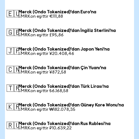
Merck (Ondo Tokenized)'dan Euro'na
🇪🇺
1 MRKon eşittir €111,88
Merck (Ondo Tokenized)'dan İngiliz Sterlini'na
🇬🇧
1 MRKon eşittir £95,86
Merck (Ondo Tokenized)'dan Japon Yeni'na
🇯🇵
1 MRKon eşittir ¥20.408,46
Merck (Ondo Tokenized)'dan Çin Yuanı'na
🇨🇳
1 MRKon eşittir ¥872,58
Merck (Ondo Tokenized)'dan Türk Lirası'na
🇹🇷
1 MRKon eşittir ₺6.168,58
Merck (Ondo Tokenized)'dan Güney Kore Wonu'na
🇰🇷
1 MRKon eşittir ₩182.078,35
Merck (Ondo Tokenized)'dan Rus Rublesi'na
🇷🇺
1 MRKon eşittir ₽10.639,22