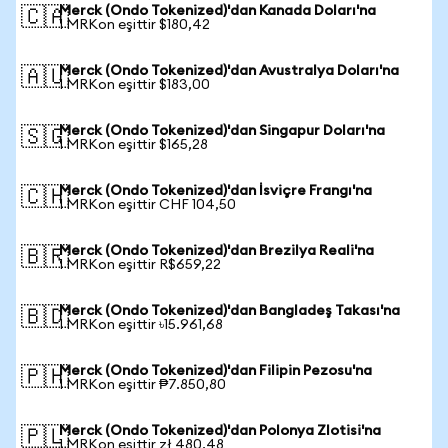
Merck (Ondo Tokenized)'dan Kanada Doları'na
🇨🇦
1 MRKon eşittir $180,42
Merck (Ondo Tokenized)'dan Avustralya Doları'na
🇦🇺
1 MRKon eşittir $183,00
Merck (Ondo Tokenized)'dan Singapur Doları'na
🇸🇬
1 MRKon eşittir $165,28
Merck (Ondo Tokenized)'dan İsviçre Frangı'na
🇨🇭
1 MRKon eşittir CHF 104,50
Merck (Ondo Tokenized)'dan Brezilya Reali'na
🇧🇷
1 MRKon eşittir R$659,22
Merck (Ondo Tokenized)'dan Bangladeş Takası'na
🇧🇩
1 MRKon eşittir ৳15.961,68
Merck (Ondo Tokenized)'dan Filipin Pezosu'na
🇵🇭
1 MRKon eşittir ₱7.850,80
Merck (Ondo Tokenized)'dan Polonya Zlotisi'na
🇵🇱
1 MRKon eşittir zł 480,48