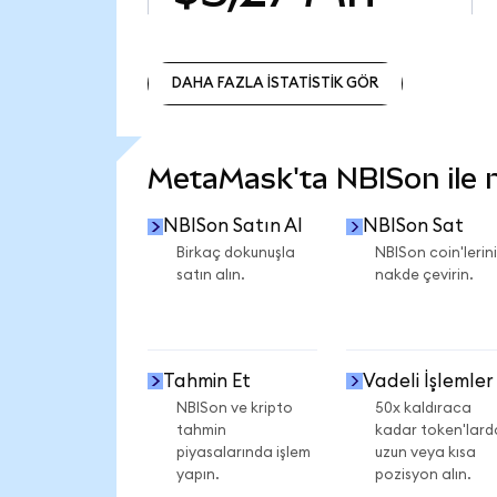
DAHA FAZLA İSTATİSTİK GÖR
DAHA FAZLA İSTATİSTİK GÖR
MetaMask'ta NBISon ile ne
NBISon Satın Al
NBISon Sat
Birkaç dokunuşla
NBISon coin'lerini
satın alın.
nakde çevirin.
Tahmin Et
Vadeli İşlemler
NBISon ve kripto
50x kaldıraca
tahmin
kadar token'lard
piyasalarında işlem
uzun veya kısa
yapın.
pozisyon alın.