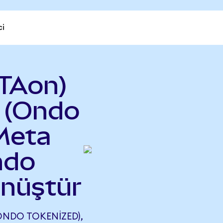
ci
TAon)
 (Ondo
Meta
ndo
önüştür
ONDO TOKENIZED),