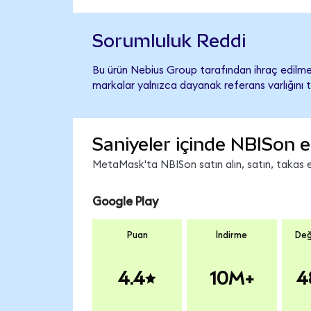
Sorumluluk Reddi
Bu ürün Nebius Group tarafından ihraç edilmem
markalar yalnızca dayanak referans varlığını 
Saniyeler içinde NBISon e
MetaMask'ta NBISon satın alın, satın, takas ed
Google Play
Puan
İndirme
Değ
4.4
10M+
4