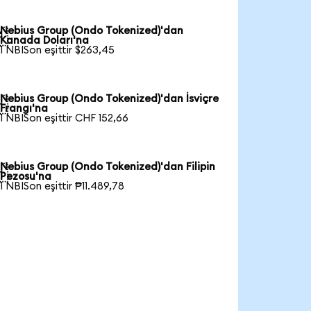
Nebius Group (Ondo Tokenized)'dan

Kanada Doları'na
1 NBISon eşittir $263,45
Nebius Group (Ondo Tokenized)'dan İsviçre

Frangı'na
1 NBISon eşittir CHF 152,66
Nebius Group (Ondo Tokenized)'dan Filipin

Pezosu'na
1 NBISon eşittir ₱11.489,78