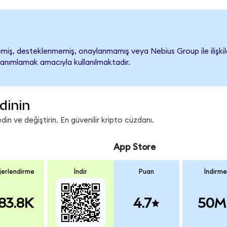
iş, desteklenmemiş, onaylanmamış veya Nebius Group ile ilişkilend
tanımlamak amacıyla kullanılmaktadır.
dinin
in ve değiştirin. En güvenilir kripto cüzdanı.
App Store
erlendirme
İndir
Puan
İndirme
83.8K
4.7
50M