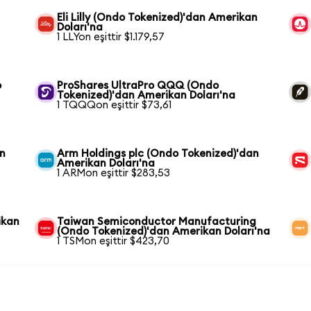
Eli Lilly (Ondo Tokenized)'dan Amerikan
Doları'na
1 LLYon eşittir $1.179,57
o
ProShares UltraPro QQQ (Ondo
Tokenized)'dan Amerikan Doları'na
1 TQQQon eşittir $73,61
an
Arm Holdings plc (Ondo Tokenized)'dan
Amerikan Doları'na
1 ARMon eşittir $283,53
ikan
Taiwan Semiconductor Manufacturing
(Ondo Tokenized)'dan Amerikan Doları'na
1 TSMon eşittir $423,70