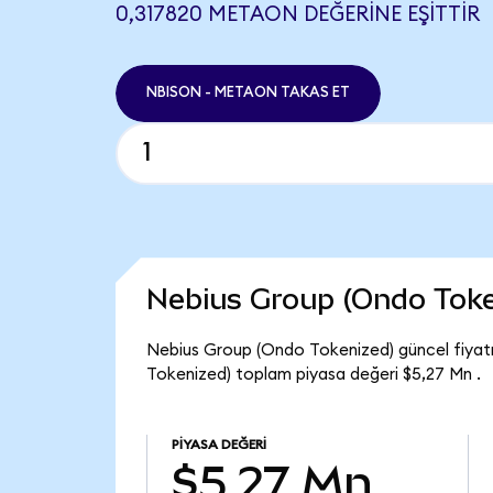
0,317820 METAON DEĞERINE EŞITTIR
NBISON - METAON TAKAS ET
Nebius Group (Ondo Toke
Nebius Group (Ondo Tokenized) güncel fiyatı
Tokenized) toplam piyasa değeri $5,27 Mn .
PIYASA DEĞERI
$5,27 Mn