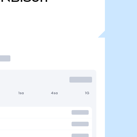
1sa
4sa
1G