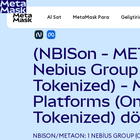
Al Sat
MetaMask Para
Geliştiri
(NBISon - ME
Nebius Group
Tokenized) - 
Platforms (O
Tokenized) d
NBISON/METAON: 1 NEBIUS GROUP (