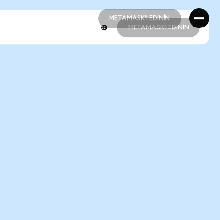
METAMASK'I EDİNİN
METAMASK'I EDİNİN
METAMASK'I EDİNİN
METAMASK'I EDİNİN