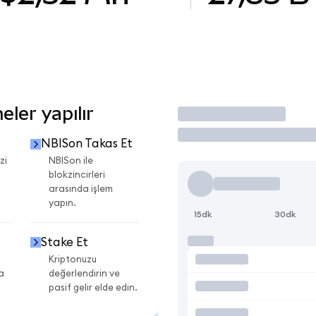
ler yapılır
İşlem Yap
NBISon Takas Et
zi
NBISon ile
blokzincirleri
arasında işlem
yapın.
15dk
30dk
Stake Et
Kriptonuzu
a
değerlendirin ve
pasif gelir elde edin.