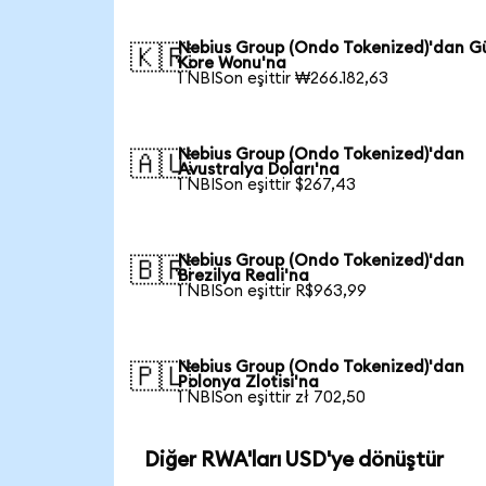
Nebius Group (Ondo Tokenized)'dan G
🇰🇷
Kore Wonu'na
1 NBISon eşittir ₩266.182,63
Nebius Group (Ondo Tokenized)'dan
🇦🇺
Avustralya Doları'na
1 NBISon eşittir $267,43
Nebius Group (Ondo Tokenized)'dan
🇧🇷
Brezilya Reali'na
1 NBISon eşittir R$963,99
Nebius Group (Ondo Tokenized)'dan
🇵🇱
Polonya Zlotisi'na
1 NBISon eşittir zł 702,50
Diğer RWA'ları USD'ye dönüştür