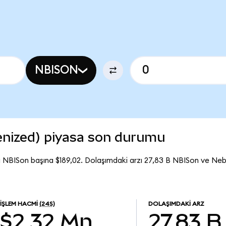
NBISON
nized) piyasa son durumu
 NBISon başına $189,02. Dolaşımdaki arzı 27,83 B NBISon ve Ne
İŞLEM HACMI
(24S)
DOLAŞIMDAKI ARZ
$2,32 Mn
27,83 B