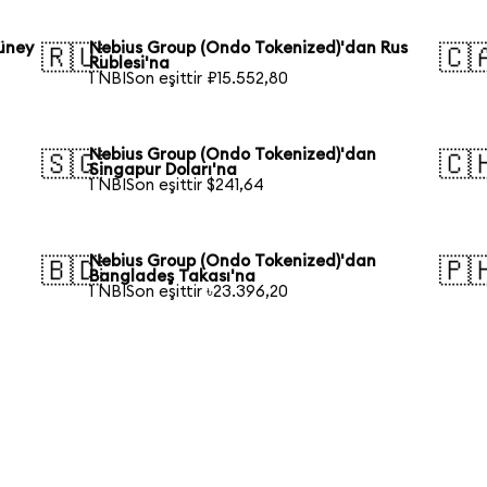
üney
Nebius Group (Ondo Tokenized)'dan Rus
🇷🇺
🇨
Rublesi'na
1 NBISon eşittir ₽15.552,80
Nebius Group (Ondo Tokenized)'dan
🇸🇬
🇨
Singapur Doları'na
1 NBISon eşittir $241,64
Nebius Group (Ondo Tokenized)'dan
🇧🇩
🇵
Bangladeş Takası'na
1 NBISon eşittir ৳23.396,20