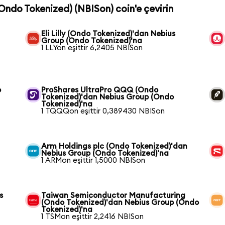
(Ondo Tokenized) (NBISon) coin'e çevirin
Eli Lilly (Ondo Tokenized)'dan Nebius
Group (Ondo Tokenized)'na
1 LLYon eşittir 6,2405 NBISon
o
ProShares UltraPro QQQ (Ondo
Tokenized)'dan Nebius Group (Ondo
Tokenized)'na
1 TQQQon eşittir 0,389430 NBISon
Arm Holdings plc (Ondo Tokenized)'dan
Nebius Group (Ondo Tokenized)'na
1 ARMon eşittir 1,5000 NBISon
s
Taiwan Semiconductor Manufacturing
(Ondo Tokenized)'dan Nebius Group (Ondo
Tokenized)'na
1 TSMon eşittir 2,2416 NBISon