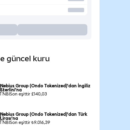
de güncel kuru
Nebius Group (Ondo Tokenized)'dan İngiliz

Sterlini'na
1 NBISon eşittir £140,03
Nebius Group (Ondo Tokenized)'dan Türk

Lirası'na
1 NBISon eşittir ₺9.016,39