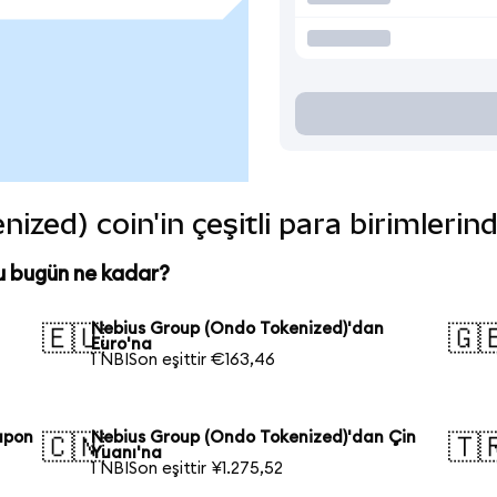
zed) coin'in çeşitli para birimlerin
u bugün ne kadar?
Nebius Group (Ondo Tokenized)'dan
🇪🇺
🇬
Euro'na
1 NBISon eşittir €163,46
apon
Nebius Group (Ondo Tokenized)'dan Çin
🇨🇳
🇹
Yuanı'na
1 NBISon eşittir ¥1.275,52