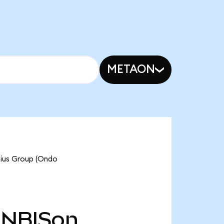
METAON
bius Group (Ondo
NBISon