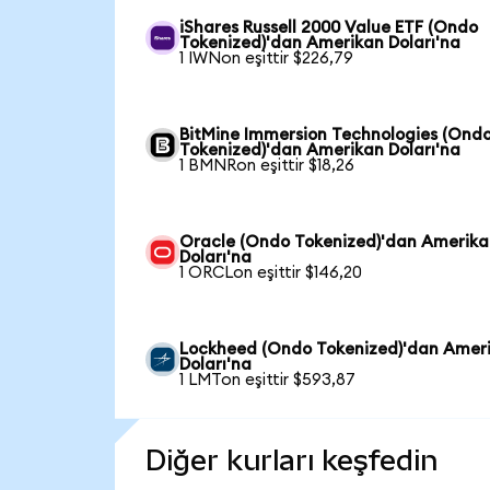
iShares Russell 2000 Value ETF (Ondo
Tokenized)'dan Amerikan Doları'na
1 IWNon eşittir $226,79
BitMine Immersion Technologies (Ond
Tokenized)'dan Amerikan Doları'na
1 BMNRon eşittir $18,26
Oracle (Ondo Tokenized)'dan Amerik
Doları'na
1 ORCLon eşittir $146,20
Lockheed (Ondo Tokenized)'dan Amer
Doları'na
1 LMTon eşittir $593,87
Diğer kurları keşfedin