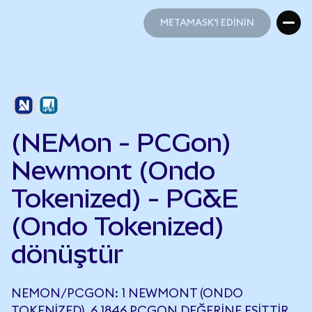
METAMASK'I EDİNİN
METAMASK'I EDİNİN
(NEMon - PCGon)
Newmont (Ondo
Tokenized) - PG&E
(Ondo Tokenized)
dönüştür
NEMON/PCGON: 1 NEWMONT (ONDO
TOKENIZED), 6,1846 PCGON DEĞERINE EŞITTIR