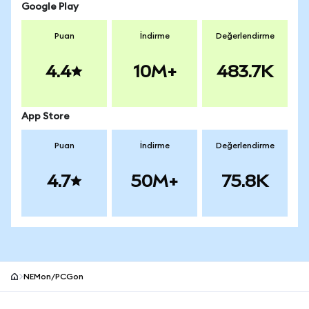
Google Play
Puan
İndirme
Değerlendirme
4.4
10M+
483.7K
App Store
Puan
İndirme
Değerlendirme
4.7
50M+
75.8K
NEMon/PCGon
MetaMask site alt bilgisi