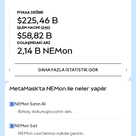
PIYASA DEĞERI
$225,46 B
İŞLEM HACMI
(24S)
$58,82 B
DOLAŞIMDAKI ARZ
2,14 B
NEMon
DAHA FAZLA İSTATİSTİK GÖR
DAHA FAZLA İSTATİSTİK GÖR
MetaMask'ta NEMon ile neler yapılır
NEMon Satın Al
Birkaç dokunuşla satın alın.
NEMon Sat
NEMon coin'lerinizi nakde çevirin.