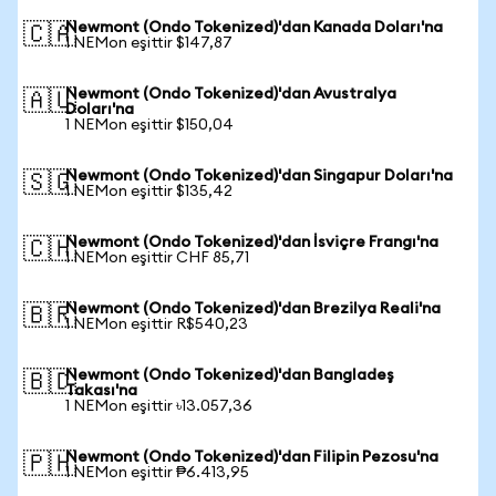
Newmont (Ondo Tokenized)'dan Kanada Doları'na
🇨🇦
1 NEMon eşittir $147,87
Newmont (Ondo Tokenized)'dan Avustralya
🇦🇺
Doları'na
1 NEMon eşittir $150,04
Newmont (Ondo Tokenized)'dan Singapur Doları'na
🇸🇬
1 NEMon eşittir $135,42
Newmont (Ondo Tokenized)'dan İsviçre Frangı'na
🇨🇭
1 NEMon eşittir CHF 85,71
Newmont (Ondo Tokenized)'dan Brezilya Reali'na
🇧🇷
1 NEMon eşittir R$540,23
Newmont (Ondo Tokenized)'dan Bangladeş
🇧🇩
Takası'na
1 NEMon eşittir ৳13.057,36
Newmont (Ondo Tokenized)'dan Filipin Pezosu'na
🇵🇭
1 NEMon eşittir ₱6.413,95