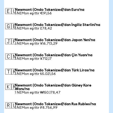
Newmont (Ondo Tokenized)'dan Euro'na
🇪🇺
1 NEMon eşittir €91,56
Newmont (Ondo Tokenized)'dan İngiliz Sterlini'na
🇬🇧
1 NEMon eşittir £78,42
Newmont (Ondo Tokenized)'dan Japon Yeni'na
🇯🇵
1 NEMon eşittir ¥16.713,29
Newmont (Ondo Tokenized)'dan Çin Yuanı'na
🇨🇳
1 NEMon eşittir ¥712,17
Newmont (Ondo Tokenized)'dan Türk Lirası'na
🇹🇷
1 NEMon eşittir ₺5.021,56
Newmont (Ondo Tokenized)'dan Güney Kore
🇰🇷
Wonu'na
1 NEMon eşittir ₩150.178,47
Newmont (Ondo Tokenized)'dan Rus Rublesi'na
🇷🇺
1 NEMon eşittir ₽8.756,99