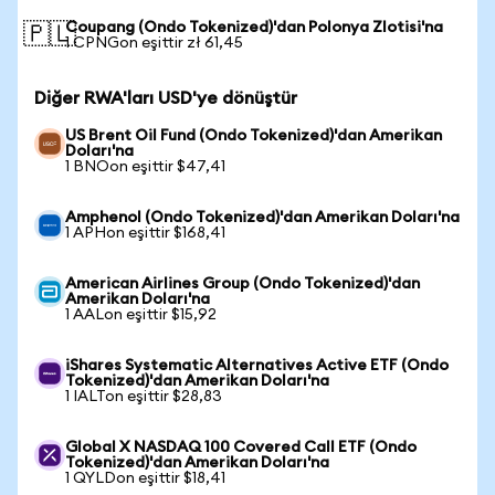
Coupang (Ondo Tokenized)'dan Polonya Zlotisi'na
🇵🇱
1 CPNGon eşittir zł 61,45
Diğer RWA'ları USD'ye dönüştür
US Brent Oil Fund (Ondo Tokenized)'dan Amerikan
Doları'na
1 BNOon eşittir $47,41
Amphenol (Ondo Tokenized)'dan Amerikan Doları'na
1 APHon eşittir $168,41
American Airlines Group (Ondo Tokenized)'dan
Amerikan Doları'na
1 AALon eşittir $15,92
iShares Systematic Alternatives Active ETF (Ondo
Tokenized)'dan Amerikan Doları'na
1 IALTon eşittir $28,83
Global X NASDAQ 100 Covered Call ETF (Ondo
Tokenized)'dan Amerikan Doları'na
1 QYLDon eşittir $18,41