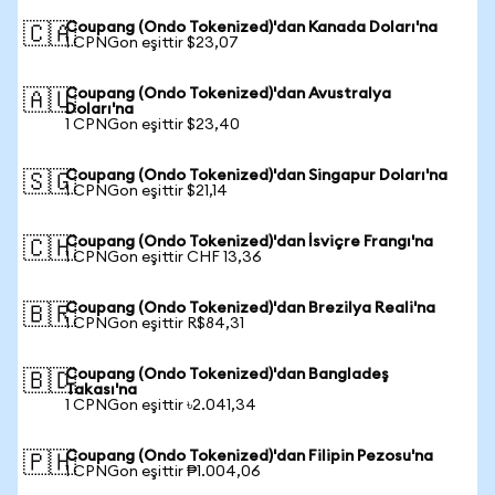
Coupang (Ondo Tokenized)'dan Kanada Doları'na
🇨🇦
1 CPNGon eşittir $23,07
Coupang (Ondo Tokenized)'dan Avustralya
🇦🇺
Doları'na
1 CPNGon eşittir $23,40
Coupang (Ondo Tokenized)'dan Singapur Doları'na
🇸🇬
1 CPNGon eşittir $21,14
Coupang (Ondo Tokenized)'dan İsviçre Frangı'na
🇨🇭
1 CPNGon eşittir CHF 13,36
Coupang (Ondo Tokenized)'dan Brezilya Reali'na
🇧🇷
1 CPNGon eşittir R$84,31
Coupang (Ondo Tokenized)'dan Bangladeş
🇧🇩
Takası'na
1 CPNGon eşittir ৳2.041,34
Coupang (Ondo Tokenized)'dan Filipin Pezosu'na
🇵🇭
1 CPNGon eşittir ₱1.004,06