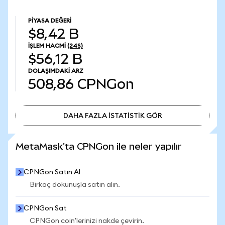
PIYASA DEĞERI
$8,42 B
İŞLEM HACMI
(24S)
$56,12 B
DOLAŞIMDAKI ARZ
508,86
CPNGon
DAHA FAZLA İSTATİSTİK GÖR
DAHA FAZLA İSTATİSTİK GÖR
MetaMask'ta CPNGon ile neler yapılır
CPNGon Satın Al
Birkaç dokunuşla satın alın.
CPNGon Sat
CPNGon coin'lerinizi nakde çevirin.