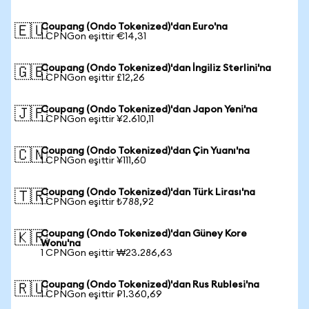
Coupang (Ondo Tokenized)'dan Euro'na
🇪🇺
1 CPNGon eşittir €14,31
Coupang (Ondo Tokenized)'dan İngiliz Sterlini'na
🇬🇧
1 CPNGon eşittir £12,26
Coupang (Ondo Tokenized)'dan Japon Yeni'na
🇯🇵
1 CPNGon eşittir ¥2.610,11
Coupang (Ondo Tokenized)'dan Çin Yuanı'na
🇨🇳
1 CPNGon eşittir ¥111,60
Coupang (Ondo Tokenized)'dan Türk Lirası'na
🇹🇷
1 CPNGon eşittir ₺788,92
Coupang (Ondo Tokenized)'dan Güney Kore
🇰🇷
Wonu'na
1 CPNGon eşittir ₩23.286,63
Coupang (Ondo Tokenized)'dan Rus Rublesi'na
🇷🇺
1 CPNGon eşittir ₽1.360,69