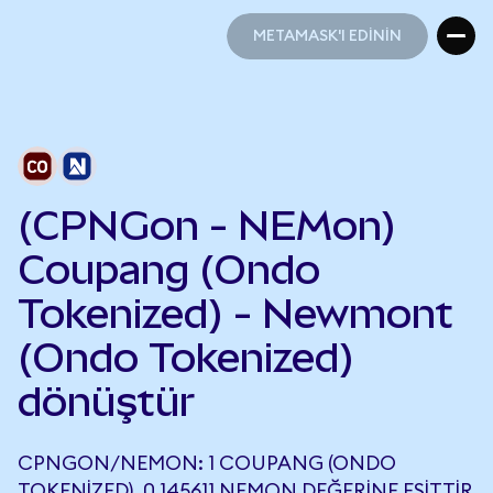
METAMASK'I EDİNİN
METAMASK'I EDİNİN
(CPNGon - NEMon)
Coupang (Ondo
Tokenized) - Newmont
(Ondo Tokenized)
dönüştür
CPNGON/NEMON: 1 COUPANG (ONDO
TOKENIZED), 0,145611 NEMON DEĞERINE EŞITTIR