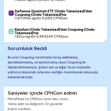
1 BAIon eşittir 2,6409 CPNGon
Defiance Quantum ETF (Ondo Tokenized)'dan
Coupang (Ondo Tokenized)'na
1 QTUMon eşittir 9,2201 CPNGon
Kanzhun (Ondo Tokenized)'dan Coupang (Ondo
Tokenized)'na
1 BZon eşittir 0,993349 CPNGon
Sorumluluk Reddi
Bu ürün Coupang tarafından ihraç edilmemiş,
desteklenmemiş, onaylanmamış veya Coupang ile
ilişkilendirilmemiştir. Şirket adı ve diğer ticari markalar
yalnızca dayanak referans varlığını tanımlamak amacıyla
kullanılmaktadır.
Saniyeler içinde CPNGon edinin
MetaMask'ta CPNGon satın alın, satın,
takas edin ve değiştirin. En güvenilir
kripto cüzdanı.