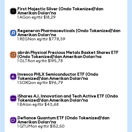
First Majestic Silver (Ondo Tokenized)'dan
Amerikan Doları'na
1 AGon eşittir $18,29
Regeneron Pharmaceuticals (Ondo Tokenized)'dan
Amerikan Doları'na
1 REGNon eşittir $778,39
abrdn Physical Precious Metals Basket Shares ETF
(Ondo Tokenized)'dan Amerikan Doları'na
1 GLTRon eşittir $195,78
Invesco PHLX Semiconductor ETF (Ondo
Tokenized)'dan Amerikan Doları'na
1 SOXQon eşittir $96,79
iShares A.I. Innovation and Tech Active ETF (Ondo
Tokenized)'dan Amerikan Doları'na
1 BAIon eşittir $43,68
Defiance Quantum ETF (Ondo Tokenized)'dan
Amerikan Doları'na
1 QTUMon eşittir $152,50