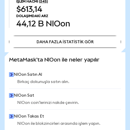
İŞLEM HACMI
(24S)
$613,14
DOLAŞIMDAKI ARZ
44,12 B
NIOon
DAHA FAZLA İSTATİSTİK GÖR
DAHA FAZLA İSTATİSTİK GÖR
MetaMask'ta NIOon ile neler yapılır
NIOon Satın Al
Birkaç dokunuşla satın alın.
NIOon Sat
NIOon coin'lerinizi nakde çevirin.
NIOon Takas Et
NIOon ile blokzincirleri arasında işlem yapın.