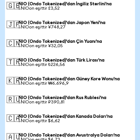
NIO (Ondo Tokenized)'dan İngiliz Sterlini'na
🇬🇧
1 NIOon eşittir £3,52
NIO (Ondo Tokenized)'dan Japon Yeni'na
🇯🇵
1 NIOon eşittir ¥748,27
NIO (Ondo Tokenized)'dan Çin Yuanı'na
🇨🇳
1 NIOon eşittir ¥32,05
NIO (Ondo Tokenized)'dan Türk Lirası'na
🇹🇷
1 NIOon eşittir ₺226,56
NIO (Ondo Tokenized)'dan Güney Kore Wonu'na
🇰🇷
1 NIOon eşittir ₩6.696,9
NIO (Ondo Tokenized)'dan Rus Rublesi'na
🇷🇺
1 NIOon eşittir ₽390,81
NIO (Ondo Tokenized)'dan Kanada Doları'na
🇨🇦
1 NIOon eşittir $6,62
NIO (Ondo Tokenized)'dan Avustralya Doları'na
🇦🇺
1 NIOon eşittir $6,73