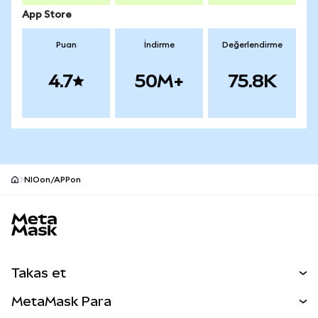
App Store
Puan
İndirme
Değerlendirme
4.7
50M+
75.8K
NIOon/APPon
MetaMask site alt bilgisi
Takas et
Takas İşlemleri
MetaMask Para
Tahmin Et
YENİ
Kripto Al