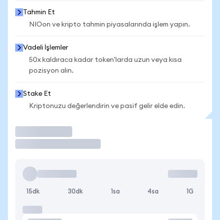
Tahmin Et
NIOon ve kripto tahmin piyasalarında işlem yapın.
Vadeli İşlemler
50x kaldıraca kadar token'larda uzun veya kısa
pozisyon alın.
Stake Et
Kriptonuzu değerlendirin ve pasif gelir elde edin.
İşlem Yap
15dk
30dk
1sa
4sa
1G