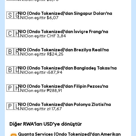
NIO (Ondo Tokenized)'dan Singapur Doları'na
🇸🇬
1 NIOon eşittir $6,07
NIO (Ondo Tokenized)'dan İsviçre Frangı'na
🇨🇭
1 NIOon eşittir CHF 3,84
NIO (Ondo Tokenized)'dan Brezilya Reali'na
🇧🇷
1 NIOon eşittir R$24,25
NIO (Ondo Tokenized)'dan Bangladeş Takası'na
🇧🇩
1 NIOon eşittir ৳587,94
NIO (Ondo Tokenized)'dan Filipin Pezosu'na
🇵🇭
1 NIOon eşittir ₱288,91
NIO (Ondo Tokenized)'dan Polonya Zlotisi'na
🇵🇱
1 NIOon eşittir zł 17,67
Diğer RWA'ları USD'ye dönüştür
Quanta Services (Ondo Tokenized)'dan Amerikan