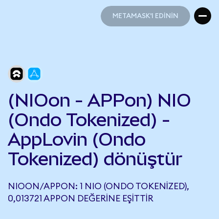
METAMASK'I EDİNİN
METAMASK'I EDİNİN
(NIOon - APPon) NIO
(Ondo Tokenized) -
AppLovin (Ondo
Tokenized) dönüştür
NIOON/APPON: 1 NIO (ONDO TOKENIZED),
0,013721 APPON DEĞERINE EŞITTIR