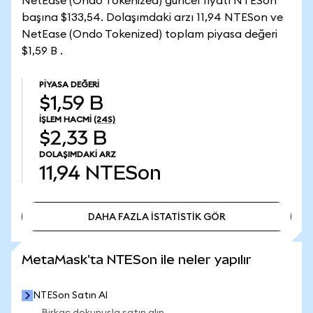
NetEase (Ondo Tokenized) güncel fiyatı NTESon
başına $133,54. Dolaşımdaki arzı 11,94 NTESon ve
NetEase (Ondo Tokenized) toplam piyasa değeri
$1,59 B .
PIYASA DEĞERI
$1,59 B
İŞLEM HACMI
(24S)
$2,33 B
DOLAŞIMDAKI ARZ
11,94
NTESon
DAHA FAZLA İSTATİSTİK GÖR
DAHA FAZLA İSTATİSTİK GÖR
MetaMask'ta NTESon ile neler yapılır
NTESon Satın Al