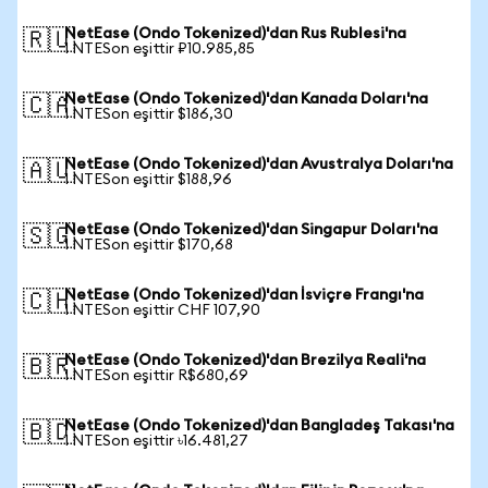
NetEase (Ondo Tokenized)'dan Rus Rublesi'na
🇷🇺
1 NTESon eşittir ₽10.985,85
NetEase (Ondo Tokenized)'dan Kanada Doları'na
🇨🇦
1 NTESon eşittir $186,30
NetEase (Ondo Tokenized)'dan Avustralya Doları'na
🇦🇺
1 NTESon eşittir $188,96
NetEase (Ondo Tokenized)'dan Singapur Doları'na
🇸🇬
1 NTESon eşittir $170,68
NetEase (Ondo Tokenized)'dan İsviçre Frangı'na
🇨🇭
1 NTESon eşittir CHF 107,90
NetEase (Ondo Tokenized)'dan Brezilya Reali'na
🇧🇷
1 NTESon eşittir R$680,69
NetEase (Ondo Tokenized)'dan Bangladeş Takası'na
🇧🇩
1 NTESon eşittir ৳16.481,27