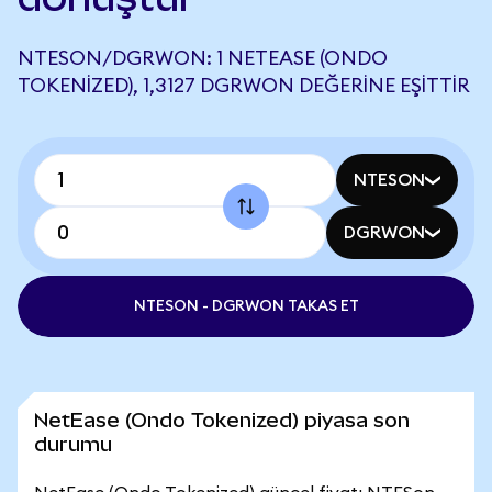
NTESON/DGRWON: 1 NETEASE (ONDO
TOKENIZED), 1,3127 DGRWON DEĞERINE EŞITTIR
NTESON
DGRWON
NTESON - DGRWON TAKAS ET
NetEase (Ondo Tokenized) piyasa son
durumu