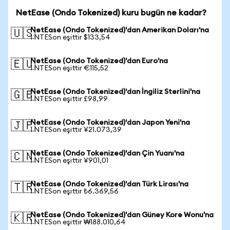
NetEase (Ondo Tokenized) kuru bugün ne kadar?
NetEase (Ondo Tokenized)'dan Amerikan Doları'na
🇺🇸
1 NTESon eşittir $133,54
NetEase (Ondo Tokenized)'dan Euro'na
🇪🇺
1 NTESon eşittir €115,52
NetEase (Ondo Tokenized)'dan İngiliz Sterlini'na
🇬🇧
1 NTESon eşittir £98,99
NetEase (Ondo Tokenized)'dan Japon Yeni'na
🇯🇵
1 NTESon eşittir ¥21.073,39
NetEase (Ondo Tokenized)'dan Çin Yuanı'na
🇨🇳
1 NTESon eşittir ¥901,01
NetEase (Ondo Tokenized)'dan Türk Lirası'na
🇹🇷
1 NTESon eşittir ₺6.369,56
NetEase (Ondo Tokenized)'dan Güney Kore Wonu'na
🇰🇷
1 NTESon eşittir ₩188.010,64