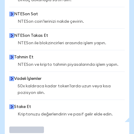
Birkaç dokunuşla satın alın.
NTESon Sat
NTESon coin'lerinizi nakde çevirin.
NTESon Takas Et
NTESon ile blokzincirleri arasında işlem yapın.
Tahmin Et
NTESon ve kripto tahmin piyasalarında işlem yapın.
Vadeli İşlemler
50x kaldıraca kadar token'larda uzun veya kısa
pozisyon alın.
Stake Et
Kriptonuzu değerlendirin ve pasif gelir elde edin.
İşlem Yap