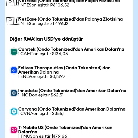
NetEase (Ondo Tokenized)'dan Filipin Pezosu'na
🇵🇭
1 NTESon eşittir ₱8.106,52
NetEase (Ondo Tokenized)'dan Polonya Zlotisi'na
🇵🇱
1 NTESon eşittir zł 496,12
Diğer RWA'ları USD'ye dönüştür
Camtek (Ondo Tokenized)'dan Amerikan Doları'na
1 CAMTon eşittir $136,06
Enlivex Therapeutics (Ondo Tokenized)'dan
Amerikan Doları'na
1 ENLVon eşittir $0,1397
Innodata (Ondo Tokenized)'dan Amerikan Doları'na
1 INODon eşittir $62,51
Carvana (Ondo Tokenized)'dan Amerikan Doları'na
1 CVNAon eşittir $355,11
T-Mobile US (Ondo Tokenized)'dan Amerikan
Doları'na
1 TMUSon eşittir $179,66