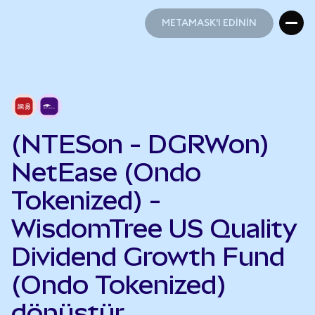
METAMASK'I EDİNİN
METAMASK'I EDİNİN
(NTESon - DGRWon)
NetEase (Ondo
Tokenized) -
WisdomTree US Quality
Dividend Growth Fund
(Ondo Tokenized)
dönüştür