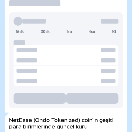
15dk
30dk
1sa
4sa
1G
NetEase (Ondo Tokenized) coin'in çeşitli
para birimlerinde güncel kuru