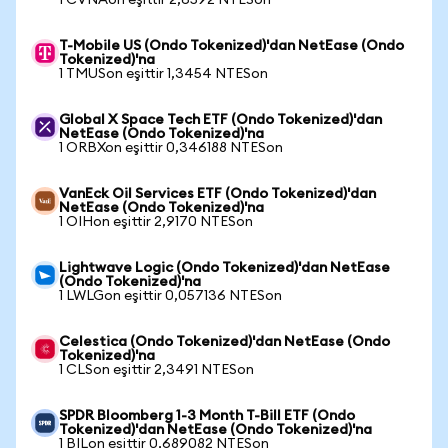
1 CVNAon eşittir 2,6592 NTESon
T-Mobile US (Ondo Tokenized)'dan NetEase (Ondo
Tokenized)'na
1 TMUSon eşittir 1,3454 NTESon
Global X Space Tech ETF (Ondo Tokenized)'dan
NetEase (Ondo Tokenized)'na
1 ORBXon eşittir 0,346188 NTESon
VanEck Oil Services ETF (Ondo Tokenized)'dan
NetEase (Ondo Tokenized)'na
1 OIHon eşittir 2,9170 NTESon
Lightwave Logic (Ondo Tokenized)'dan NetEase
(Ondo Tokenized)'na
1 LWLGon eşittir 0,057136 NTESon
Celestica (Ondo Tokenized)'dan NetEase (Ondo
Tokenized)'na
1 CLSon eşittir 2,3491 NTESon
SPDR Bloomberg 1-3 Month T-Bill ETF (Ondo
Tokenized)'dan NetEase (Ondo Tokenized)'na
1 BILon eşittir 0,689082 NTESon