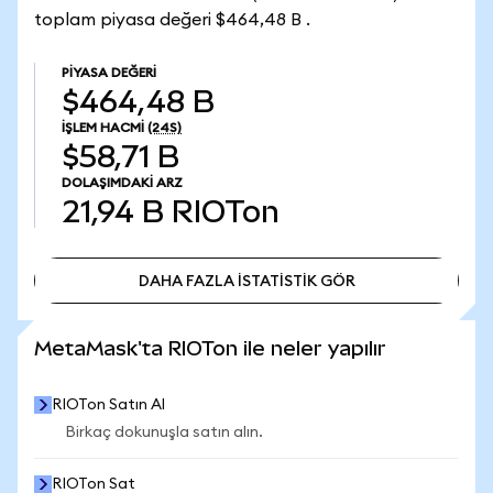
toplam piyasa değeri $464,48 B .
PIYASA DEĞERI
$464,48 B
İŞLEM HACMI
(24S)
$58,71 B
DOLAŞIMDAKI ARZ
21,94 B
RIOTon
DAHA FAZLA İSTATİSTİK GÖR
DAHA FAZLA İSTATİSTİK GÖR
MetaMask'ta RIOTon ile neler yapılır
RIOTon Satın Al
Birkaç dokunuşla satın alın.
RIOTon Sat