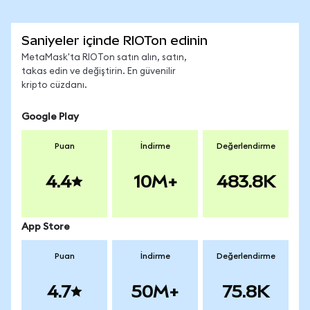
Saniyeler içinde RIOTon edinin
MetaMask'ta RIOTon satın alın, satın,
takas edin ve değiştirin. En güvenilir
kripto cüzdanı.
Google Play
Puan
İndirme
Değerlendirme
4.4
10M+
483.8K
App Store
Puan
İndirme
Değerlendirme
4.7
50M+
75.8K