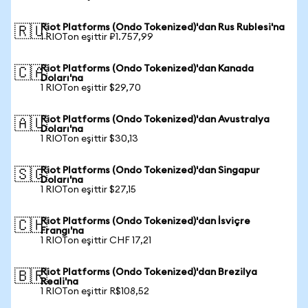
Riot Platforms (Ondo Tokenized)'dan Rus Rublesi'na
🇷🇺
1 RIOTon eşittir ₽1.757,99
Riot Platforms (Ondo Tokenized)'dan Kanada
🇨🇦
Doları'na
1 RIOTon eşittir $29,70
Riot Platforms (Ondo Tokenized)'dan Avustralya
🇦🇺
Doları'na
1 RIOTon eşittir $30,13
Riot Platforms (Ondo Tokenized)'dan Singapur
🇸🇬
Doları'na
1 RIOTon eşittir $27,15
Riot Platforms (Ondo Tokenized)'dan İsviçre
🇨🇭
Frangı'na
1 RIOTon eşittir CHF 17,21
Riot Platforms (Ondo Tokenized)'dan Brezilya
🇧🇷
Reali'na
1 RIOTon eşittir R$108,52