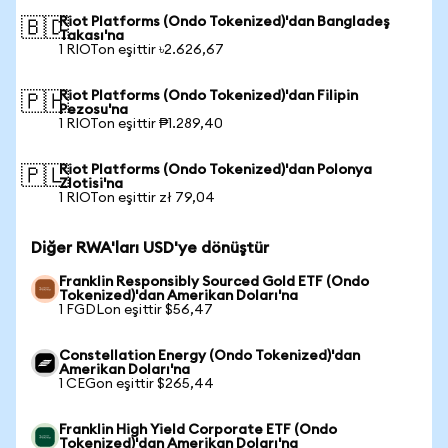
Riot Platforms (Ondo Tokenized)'dan Bangladeş
🇧🇩
Takası'na
1 RIOTon eşittir ৳2.626,67
Riot Platforms (Ondo Tokenized)'dan Filipin
🇵🇭
Pezosu'na
1 RIOTon eşittir ₱1.289,40
Riot Platforms (Ondo Tokenized)'dan Polonya
🇵🇱
Zlotisi'na
1 RIOTon eşittir zł 79,04
Diğer RWA'ları USD'ye dönüştür
Franklin Responsibly Sourced Gold ETF (Ondo
Tokenized)'dan Amerikan Doları'na
1 FGDLon eşittir $56,47
Constellation Energy (Ondo Tokenized)'dan
Amerikan Doları'na
1 CEGon eşittir $265,44
Franklin High Yield Corporate ETF (Ondo
Tokenized)'dan Amerikan Doları'na