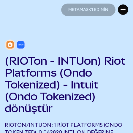
METAMASK'I EDİNİN
METAMASK'I EDİNİN
(RIOTon - INTUon) Riot
Platforms (Ondo
Tokenized) - Intuit
(Ondo Tokenized)
dönüştür
RIOTON/INTUON: 1 RIOT PLATFORMS (ONDO
TOKENIZED), 0,063820 INTUON DEĞERINE