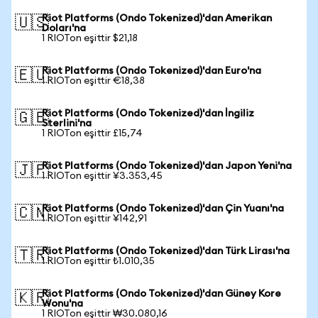
Riot Platforms (Ondo Tokenized)'dan Amerikan
🇺🇸
Doları'na
1 RIOTon eşittir $21,18
Riot Platforms (Ondo Tokenized)'dan Euro'na
🇪🇺
1 RIOTon eşittir €18,38
Riot Platforms (Ondo Tokenized)'dan İngiliz
🇬🇧
Sterlini'na
1 RIOTon eşittir £15,74
Riot Platforms (Ondo Tokenized)'dan Japon Yeni'na
🇯🇵
1 RIOTon eşittir ¥3.353,45
Riot Platforms (Ondo Tokenized)'dan Çin Yuanı'na
🇨🇳
1 RIOTon eşittir ¥142,91
Riot Platforms (Ondo Tokenized)'dan Türk Lirası'na
🇹🇷
1 RIOTon eşittir ₺1.010,35
Riot Platforms (Ondo Tokenized)'dan Güney Kore
🇰🇷
Wonu'na
1 RIOTon eşittir ₩30.080,16