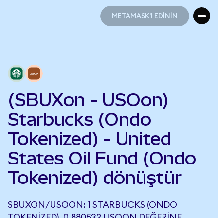
METAMASK'I EDİNİN
METAMASK'I EDİNİN
(SBUXon - USOon)
Starbucks (Ondo
Tokenized) - United
States Oil Fund (Ondo
Tokenized) dönüştür
SBUXON/USOON: 1 STARBUCKS (ONDO
TOKENIZED), 0,880532 USOON DEĞERINE