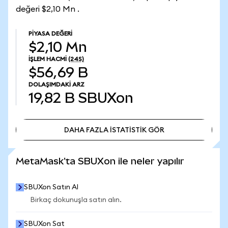
değeri $2,10 Mn .
PIYASA DEĞERI
$2,10 Mn
İŞLEM HACMI
(24S)
$56,69 B
DOLAŞIMDAKI ARZ
19,82 B
SBUXon
DAHA FAZLA İSTATİSTİK GÖR
DAHA FAZLA İSTATİSTİK GÖR
MetaMask'ta SBUXon ile neler yapılır
SBUXon Satın Al
Birkaç dokunuşla satın alın.
SBUXon Sat