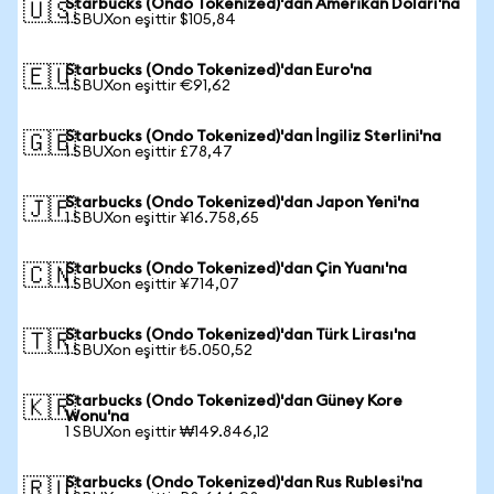
Starbucks (Ondo Tokenized)'dan Amerikan Doları'na
🇺🇸
1 SBUXon eşittir $105,84
Starbucks (Ondo Tokenized)'dan Euro'na
🇪🇺
1 SBUXon eşittir €91,62
Starbucks (Ondo Tokenized)'dan İngiliz Sterlini'na
🇬🇧
1 SBUXon eşittir £78,47
Starbucks (Ondo Tokenized)'dan Japon Yeni'na
🇯🇵
1 SBUXon eşittir ¥16.758,65
Starbucks (Ondo Tokenized)'dan Çin Yuanı'na
🇨🇳
1 SBUXon eşittir ¥714,07
Starbucks (Ondo Tokenized)'dan Türk Lirası'na
🇹🇷
1 SBUXon eşittir ₺5.050,52
Starbucks (Ondo Tokenized)'dan Güney Kore
🇰🇷
Wonu'na
1 SBUXon eşittir ₩149.846,12
Starbucks (Ondo Tokenized)'dan Rus Rublesi'na
🇷🇺