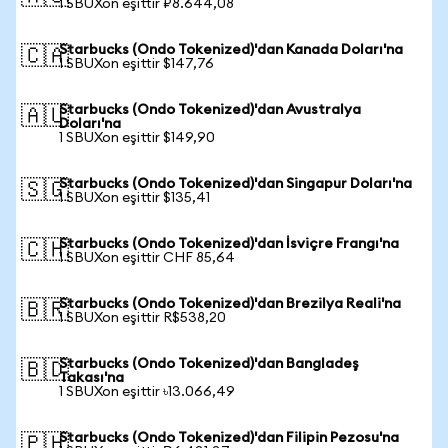
1 SBUXon eşittir ₽8.644,08
Starbucks (Ondo Tokenized)'dan Kanada Doları'na
🇨🇦
1 SBUXon eşittir $147,76
Starbucks (Ondo Tokenized)'dan Avustralya
🇦🇺
Doları'na
1 SBUXon eşittir $149,90
Starbucks (Ondo Tokenized)'dan Singapur Doları'na
🇸🇬
1 SBUXon eşittir $135,41
Starbucks (Ondo Tokenized)'dan İsviçre Frangı'na
🇨🇭
1 SBUXon eşittir CHF 85,64
Starbucks (Ondo Tokenized)'dan Brezilya Reali'na
🇧🇷
1 SBUXon eşittir R$538,20
Starbucks (Ondo Tokenized)'dan Bangladeş
🇧🇩
Takası'na
1 SBUXon eşittir ৳13.066,49
Starbucks (Ondo Tokenized)'dan Filipin Pezosu'na
🇵🇭