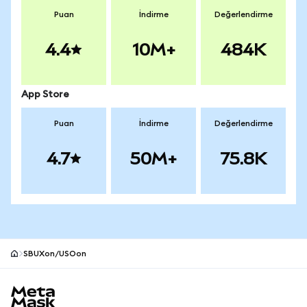
Puan
İndirme
Değerlendirme
4.4
10M+
484K
App Store
Puan
İndirme
Değerlendirme
4.7
50M+
75.8K
SBUXon/USOon
MetaMask site alt bilgisi