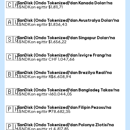
SanDisk (Ondo Tokenized)'dan Kanada Doları'na
🇨🇦
1 SNDKon eşittir $1.811,71
SanDisk (Ondo Tokenized)'dan Avustralya Doları'na
🇦🇺
1 SNDKon eşittir $1.836,43
SanDisk (Ondo Tokenized)'dan Singapur Doları'na
🇸🇬
1 SNDKon eşittir $1.656,22
SanDisk (Ondo Tokenized)'dan İsviçre Frangı'na
🇨🇭
1 SNDKon eşittir CHF 1.047,66
SanDisk (Ondo Tokenized)'dan Brezilya Reali'na
🇧🇷
1 SNDKon eşittir R$6.608,94
SanDisk (Ondo Tokenized)'dan Bangladeş Takası'na
🇧🇩
1 SNDKon eşittir ৳160.044,05
SanDisk (Ondo Tokenized)'dan Filipin Pezosu'na
🇵🇭
1 SNDKon eşittir ₱78.682,35
SanDisk (Ondo Tokenized)'dan Polonya Zlotisi'na
🇵🇱
1 SNDKon eşittir zł 4.817,85