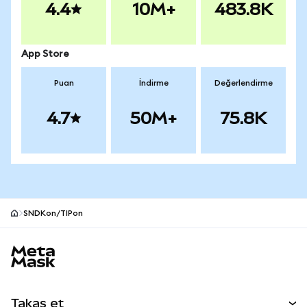
4.4
10M+
483.8K
App Store
Puan
İndirme
Değerlendirme
4.7
50M+
75.8K
SNDKon/TIPon
MetaMask site alt bilgisi
Takas et