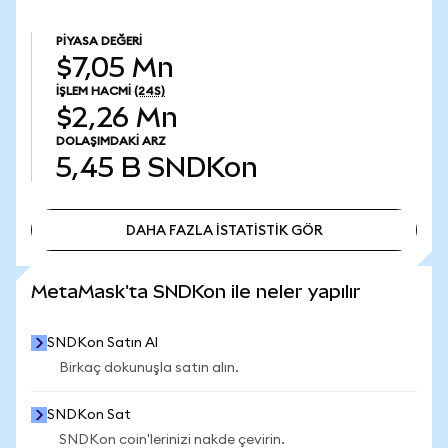
PIYASA DEĞERI
$7,05 Mn
İŞLEM HACMI
(24S)
$2,26 Mn
DOLAŞIMDAKI ARZ
5,45 B
SNDKon
DAHA FAZLA İSTATİSTİK GÖR
DAHA FAZLA İSTATİSTİK GÖR
MetaMask'ta SNDKon ile neler yapılır
SNDKon Satın Al
Birkaç dokunuşla satın alın.
SNDKon Sat
SNDKon coin'lerinizi nakde çevirin.