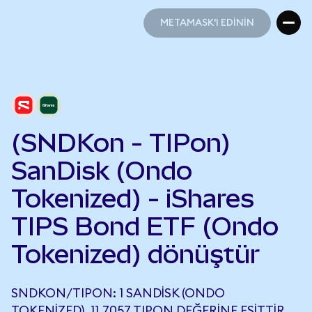
METAMASK'I EDİNİN
METAMASK'I EDİNİN
(SNDKon - TIPon)
SanDisk (Ondo
Tokenized) - iShares
TIPS Bond ETF (Ondo
Tokenized) dönüştür
SNDKON/TIPON: 1 SANDISK (ONDO
TOKENIZED), 11,7057 TIPON DEĞERINE EŞITTIR