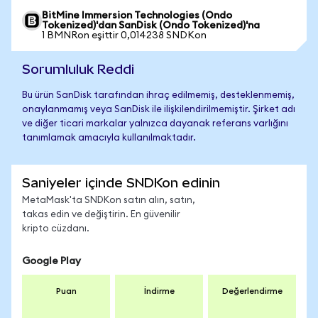
BitMine Immersion Technologies (Ondo
Tokenized)'dan SanDisk (Ondo Tokenized)'na
1 BMNRon eşittir 0,014238 SNDKon
Sorumluluk Reddi
Bu ürün SanDisk tarafından ihraç edilmemiş, desteklenmemiş,
onaylanmamış veya SanDisk ile ilişkilendirilmemiştir. Şirket adı
ve diğer ticari markalar yalnızca dayanak referans varlığını
tanımlamak amacıyla kullanılmaktadır.
Saniyeler içinde SNDKon edinin
MetaMask'ta SNDKon satın alın, satın,
takas edin ve değiştirin. En güvenilir
kripto cüzdanı.
Google Play
Puan
İndirme
Değerlendirme