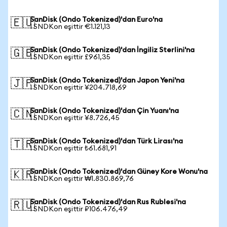
SanDisk (Ondo Tokenized)'dan Euro'na
🇪🇺
1 SNDKon eşittir €1.121,13
SanDisk (Ondo Tokenized)'dan İngiliz Sterlini'na
🇬🇧
1 SNDKon eşittir £961,35
SanDisk (Ondo Tokenized)'dan Japon Yeni'na
🇯🇵
1 SNDKon eşittir ¥204.718,69
SanDisk (Ondo Tokenized)'dan Çin Yuanı'na
🇨🇳
1 SNDKon eşittir ¥8.726,45
SanDisk (Ondo Tokenized)'dan Türk Lirası'na
🇹🇷
1 SNDKon eşittir ₺61.681,91
SanDisk (Ondo Tokenized)'dan Güney Kore Wonu'na
🇰🇷
1 SNDKon eşittir ₩1.830.869,76
SanDisk (Ondo Tokenized)'dan Rus Rublesi'na
🇷🇺
1 SNDKon eşittir ₽106.476,49