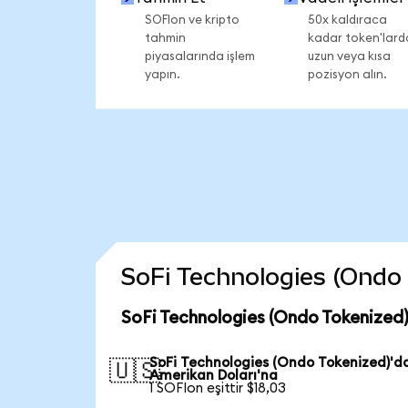
SOFIon ve kripto
50x kaldıraca
tahmin
kadar token'lard
piyasalarında işlem
uzun veya kısa
yapın.
pozisyon alın.
SoFi Technologies (Ondo T
SoFi Technologies (Ondo Tokenized)
SoFi Technologies (Ondo Tokenized)'d
🇺🇸
Amerikan Doları'na
1 SOFIon eşittir $18,03