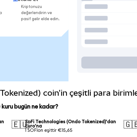
Kriptonuzu
a
değerlendirin ve
pasif gelir elde edin.
okenized) coin'in çeşitli para birim
 kuru bugün ne kadar?
an
SoFi Technologies (Ondo Tokenized)'dan
🇪🇺
🇬
Euro'na
1 SOFIon eşittir €15,65