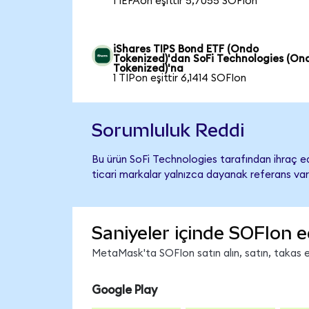
1 IEFAon eşittir 5,7055 SOFIon
iShares TIPS Bond ETF (Ondo
Tokenized)'dan SoFi Technologies (On
Tokenized)'na
1 TIPon eşittir 6,1414 SOFIon
Sorumluluk Reddi
Bu ürün SoFi Technologies tarafından ihraç ed
ticari markalar yalnızca dayanak referans var
Saniyeler içinde SOFIon e
MetaMask'ta SOFIon satın alın, satın, takas ed
Google Play