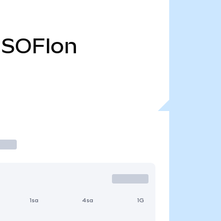
SOFIon
1sa
4sa
1G