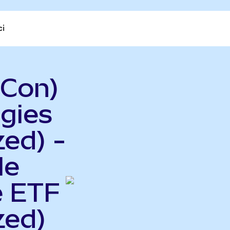
ci
NCon)
gies
ed) -
le
e ETF
zed)