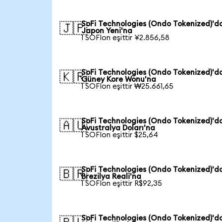
SoFi Technologies (Ondo Tokenized)'d
🇯🇵
Japon Yeni'na
1 SOFIon eşittir ¥2.856,58
SoFi Technologies (Ondo Tokenized)'d
🇰🇷
Güney Kore Wonu'na
1 SOFIon eşittir ₩25.661,65
SoFi Technologies (Ondo Tokenized)'d
🇦🇺
Avustralya Doları'na
1 SOFIon eşittir $25,64
SoFi Technologies (Ondo Tokenized)'d
🇧🇷
Brezilya Reali'na
1 SOFIon eşittir R$92,35
SoFi Technologies (Ondo Tokenized)'d