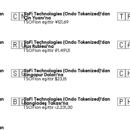
an
SoFi Technologies (Ondo Tokenized)'dan
🇨🇳
🇹
Çin Yuanı'na
1 SOFIon eşittir ¥121,69
an
SoFi Technologies (Ondo Tokenized)'dan
🇷🇺
🇨
Rus Rublesi'na
1 SOFIon eşittir ₽1.491,11
an
SoFi Technologies (Ondo Tokenized)'dan
🇸🇬
🇨
Singapur Doları'na
1 SOFIon eşittir $23,15
an
SoFi Technologies (Ondo Tokenized)'dan
🇧🇩
🇵
Bangladeş Takası'na
1 SOFIon eşittir ৳2.231,30
an