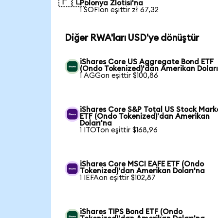
🇵🇱
Polonya Zlotisi'na
1 SOFIon eşittir zł 67,32
Diğer RWA'ları USD'ye dönüştür
iShares Core US Aggregate Bond ETF
(Ondo Tokenized)'dan Amerikan Doları
1 AGGon eşittir $100,86
iShares Core S&P Total US Stock Mark
ETF (Ondo Tokenized)'dan Amerikan
Doları'na
1 ITOTon eşittir $168,96
iShares Core MSCI EAFE ETF (Ondo
Tokenized)'dan Amerikan Doları'na
1 IEFAon eşittir $102,87
iShares TIPS Bond ETF (Ondo