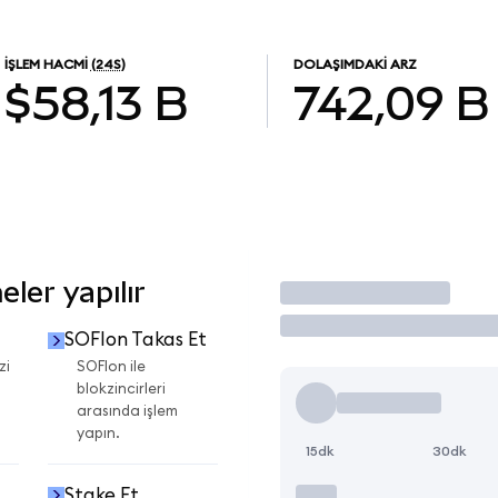
İŞLEM HACMI
(24S)
DOLAŞIMDAKI ARZ
$58,13 B
742,09 B
ler yapılır
İşlem Yap
SOFIon Takas Et
zi
SOFIon ile
blokzincirleri
arasında işlem
yapın.
15dk
30dk
Stake Et