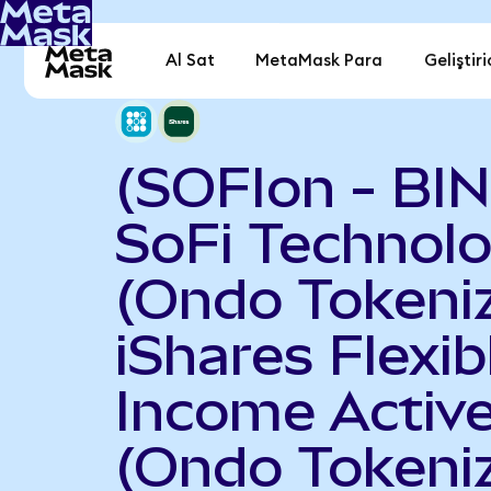
Al Sat
MetaMask Para
Geliştiri
(SOFIon - BI
SoFi Technolo
(Ondo Tokeniz
iShares Flexib
Income Activ
(Ondo Tokeni