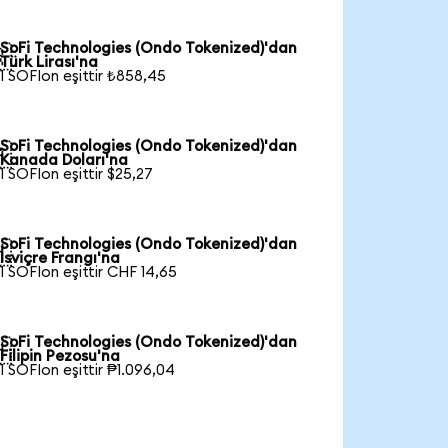
SoFi Technologies (Ondo Tokenized)'dan

Türk Lirası'na
1 SOFIon eşittir ₺858,45
SoFi Technologies (Ondo Tokenized)'dan

Kanada Doları'na
1 SOFIon eşittir $25,27
SoFi Technologies (Ondo Tokenized)'dan

İsviçre Frangı'na
1 SOFIon eşittir CHF 14,65
SoFi Technologies (Ondo Tokenized)'dan

Filipin Pezosu'na
1 SOFIon eşittir ₱1.096,04