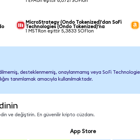
1 EFAon eşittir 6,0721 SOFIon
MicroStrategy (Ondo Tokenized)'dan SoFi
do
Technologies (Ondo Tokenized)'na
1 MSTRon eşittir 5,3833 SOFIon
ilmemiş, desteklenmemiş, onaylanmamış veya SoFi Technologies ile 
lığını tanımlamak amacıyla kullanılmaktadır.
dinin
in ve değiştirin. En güvenilir kripto cüzdanı.
App Store