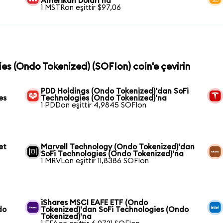
Amerikan Doları'na
1 MSTRon eşittir $97,06
ies (Ondo Tokenized) (SOFIon) coin'e çevirin
PDD Holdings (Ondo Tokenized)'dan SoFi
es
Technologies (Ondo Tokenized)'na
1 PDDon eşittir 4,9845 SOFIon
et
Marvell Technology (Ondo Tokenized)'dan
SoFi Technologies (Ondo Tokenized)'na
1 MRVLon eşittir 11,8386 SOFIon
iShares MSCI EAFE ETF (Ondo
do
Tokenized)'dan SoFi Technologies (Ondo
Tokenized)'na