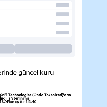
lerinde güncel kuru
SoFi Technologies (Ondo Tokenized)'dan

İngiliz Sterlini'na
1 SOFIon eşittir £13,40