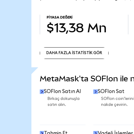
PIYASA DEĞERI
$13,38 Mn
DAHA FAZLA İSTATİSTİK GÖR
DAHA FAZLA İSTATİSTİK GÖR
MetaMask'ta SOFIon ile ne
SOFIon Satın Al
SOFIon Sat
Birkaç dokunuşla
SOFIon coin'lerini
satın alın.
nakde çevirin.
Tahmin Et
Vadeli İşlemler