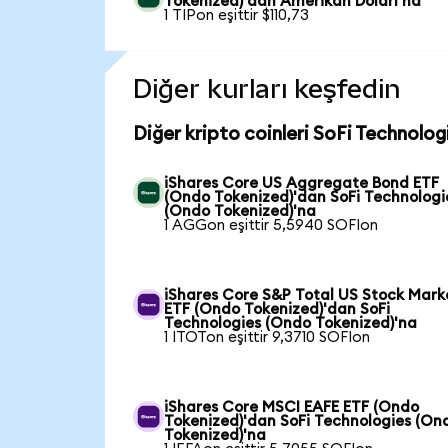
Tokenized)'dan Amerikan Doları'na
1 TIPon eşittir $110,73
Diğer kurları keşfedin
Diğer kripto coinleri SoFi Technolog
iShares Core US Aggregate Bond ETF
(Ondo Tokenized)'dan SoFi Technologi
(Ondo Tokenized)'na
1 AGGon eşittir 5,5940 SOFIon
iShares Core S&P Total US Stock Mark
ETF (Ondo Tokenized)'dan SoFi
Technologies (Ondo Tokenized)'na
1 ITOTon eşittir 9,3710 SOFIon
iShares Core MSCI EAFE ETF (Ondo
Tokenized)'dan SoFi Technologies (On
Tokenized)'na