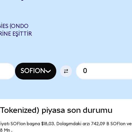
IES (ONDO
INE EŞITTIR
SOFION
 Tokenized) piyasa son durumu
iyatı SOFIon başına $18,03. Dolaşımdaki arzı 742,09 B SOFIon ve
8 Mn .