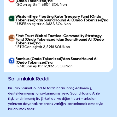
(Ondo Tokenized)'na
1 SOon eşittir 11,6804 SOUNon
WisdomTree Floating Rate Treasury Fund (Ondo
Tokenized)'dan SoundHound AI (Ondo Tokenized)'na
1 USFRon eşittir 6,3833 SOUNon
First Trust Global Tactical Commodity Strategy
Fund (Ondo Tokenized)'dan SoundHound AI (Ondo
Tokenized)'na
1 FTGCon eşittir 3,5918 SOUNon
Rambus (Ondo Tokenized)'dan SoundHound AI
(Ondo Tokenized)'na
1 RMBSon eşittir 12,8365 SOUNon
Sorumluluk Reddi
Bu ürün SoundHound AI tarafından ihraç edilmemiş,
desteklenmemiş, onaylanmamış veya SoundHound AI ile
ilişkilendirilmemiştir. Şirket adı ve diğer ticari markalar
yalnızca dayanak referans varlığını tanımlamak amacıyla
kullanılmaktadır.