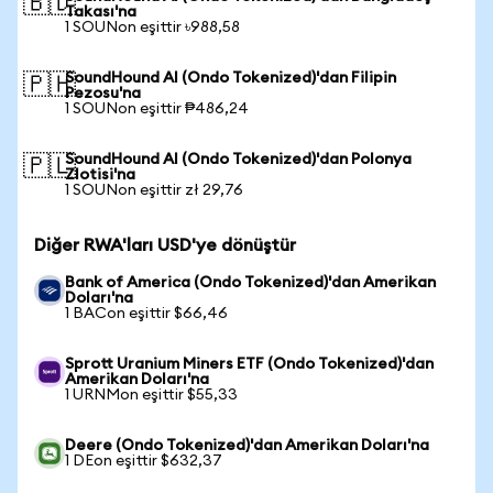
🇧🇩
Takası'na
1 SOUNon eşittir ৳988,58
SoundHound AI (Ondo Tokenized)'dan Filipin
🇵🇭
Pezosu'na
1 SOUNon eşittir ₱486,24
SoundHound AI (Ondo Tokenized)'dan Polonya
🇵🇱
Zlotisi'na
1 SOUNon eşittir zł 29,76
Diğer RWA'ları USD'ye dönüştür
Bank of America (Ondo Tokenized)'dan Amerikan
Doları'na
1 BACon eşittir $66,46
Sprott Uranium Miners ETF (Ondo Tokenized)'dan
Amerikan Doları'na
1 URNMon eşittir $55,33
Deere (Ondo Tokenized)'dan Amerikan Doları'na
1 DEon eşittir $632,37