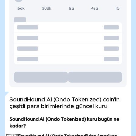
15dk
30dk
1sa
4sa
1G
SoundHound AI (Ondo Tokenized) coin'in
çeşitli para birimlerinde güncel kuru
SoundHound AI (Ondo Tokenized) kuru bugün ne
kadar?