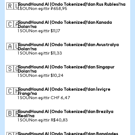
SoundHound AI (Ondo Tokenized)'dan Rus Rublesi'na
🇷🇺
1 SOUNon eşittir ₽658,95
SoundHound AI (Ondo Tokenized)'dan Kanada
🇨🇦
Doları'na
1 SOUNon eşittir $11,17
SoundHound AI (Ondo Tokenized)'dan Avustralya
🇦🇺
Doları'na
1 SOUNon eşittir $11,33
SoundHound AI (Ondo Tokenized)'dan Singapur
🇸🇬
Doları'na
1 SOUNon eşittir $10,24
SoundHound AI (Ondo Tokenized)'dan İsviçre
🇨🇭
Frangı'na
1 SOUNon eşittir CHF 6,47
SoundHound AI (Ondo Tokenized)'dan Brezilya
🇧🇷
Reali'na
1 SOUNon eşittir R$40,83
SoundHound AI (Ondo Tokenized)'dan Bangladeş