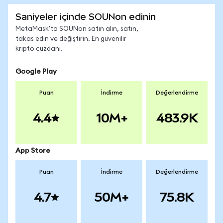
Saniyeler içinde SOUNon edinin
MetaMask'ta SOUNon satın alın, satın,
takas edin ve değiştirin. En güvenilir
kripto cüzdanı.
Google Play
Puan
İndirme
Değerlendirme
4.4
10M+
483.9K
App Store
Puan
İndirme
Değerlendirme
4.7
50M+
75.8K