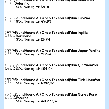
SoundHound AI (Ondo Tokenized)'dan Amerikan
🇺🇸
Doları'na
1 SOUNon eşittir $8,01
SoundHound AI (Ondo Tokenized)'dan Euro'na
🇪🇺
1 SOUNon eşittir €6,93
SoundHound AI (Ondo Tokenized)'dan İngiliz
🇬🇧
Sterlini'na
1 SOUNon eşittir £5,94
SoundHound AI (Ondo Tokenized)'dan Japon Yeni'na
🇯🇵
1 SOUNon eşittir ¥1.264,01
SoundHound AI (Ondo Tokenized)'dan Çin Yuanı'na
🇨🇳
1 SOUNon eşittir ¥54,04
SoundHound AI (Ondo Tokenized)'dan Türk Lirası'na
🇹🇷
1 SOUNon eşittir ₺382,06
SoundHound AI (Ondo Tokenized)'dan Güney Kore
🇰🇷
Wonu'na
1 SOUNon eşittir ₩11.277,14