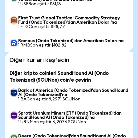
1 USFRon eşittir $51,13
First Trust Global Tactical Commodity Strategy
Fund (Ondo Tokenized)'dan Amerikan Doları'na
1 FTGCon eşittir $28,77
Rambus (Ondo Tokenized)'dan Amerikan Doları'na
1 RMBSon eşittir $102,82
Diğer kurları keşfedin
Diğer kripto coinleri SoundHound AI (Ondo
Tokenized) (SOUNon) coin'e çevirin
Bank of America (Ondo Tokenized)'dan SoundHound
AI (Ondo Tokenized)'na
1 BACon eşittir 8,2971 SOUNon
Sprott Uranium Miners ETF (Ondo Tokenized)'dan
SoundHound AI (Ondo Tokenized)'na
1 URNMon eşittir 6,9076 SOUNon
Deere (Ondo Tokenized)'dan SoundHound AI (Ondo