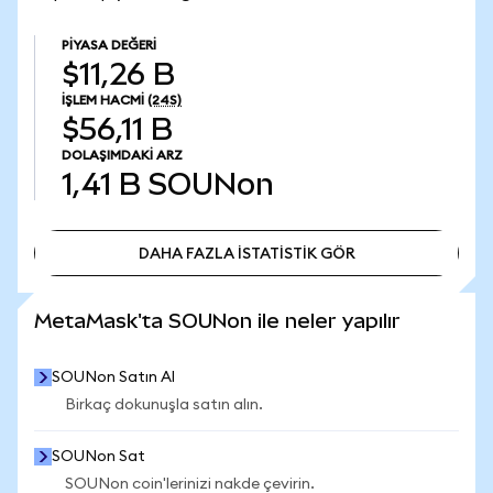
PIYASA DEĞERI
$11,26 B
İŞLEM HACMI
(24S)
$56,11 B
DOLAŞIMDAKI ARZ
1,41 B
SOUNon
DAHA FAZLA İSTATİSTİK GÖR
DAHA FAZLA İSTATİSTİK GÖR
MetaMask'ta SOUNon ile neler yapılır
SOUNon Satın Al
Birkaç dokunuşla satın alın.
SOUNon Sat
SOUNon coin'lerinizi nakde çevirin.