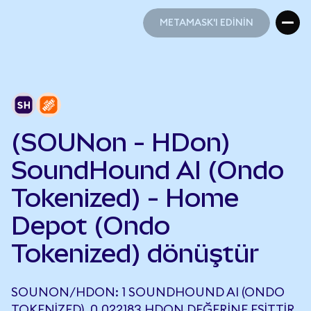
METAMASK'I EDİNİN
METAMASK'I EDİNİN
(SOUNon - HDon)
SoundHound AI (Ondo
Tokenized) - Home
Depot (Ondo
Tokenized) dönüştür
SOUNON/HDON: 1 SOUNDHOUND AI (ONDO
TOKENIZED), 0,022183 HDON DEĞERINE EŞITTIR