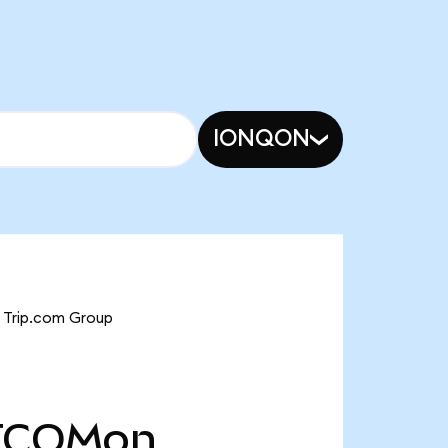
IONQON
 Trip.com Group
TCOMon