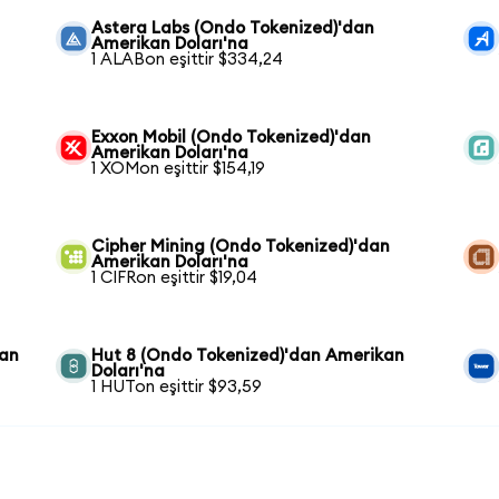
n
Astera Labs (Ondo Tokenized)'dan
Amerikan Doları'na
1 ALABon eşittir $334,24
Exxon Mobil (Ondo Tokenized)'dan
Amerikan Doları'na
1 XOMon eşittir $154,19
Cipher Mining (Ondo Tokenized)'dan
Amerikan Doları'na
1 CIFRon eşittir $19,04
dan
Hut 8 (Ondo Tokenized)'dan Amerikan
Doları'na
1 HUTon eşittir $93,59