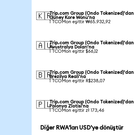
Trip.com Group (Ondo Tokenized)'dan
🇰🇷
Güney Kore Wonu'na
1 TCOMon eşittir ₩65.932,92
Trip.com Group (Ondo Tokenized)'dan
🇦🇺
Avustralya Doları'na
1 TCOMon eşittir $66,12
Trip.com Group (Ondo Tokenized)'dan
🇧🇷
Brezilya Reali'na
1 TCOMon eşittir R$238,07
Trip.com Group (Ondo Tokenized)'dan
🇵🇱
Polonya Zlotisi'na
1 TCOMon eşittir zł 173,46
Diğer RWA'ları USD'ye dönüştür