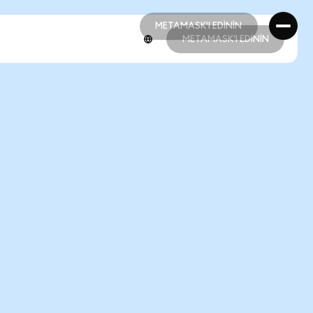
METAMASK'I EDİNİN
METAMASK'I EDİNİN
METAMASK'I EDİNİN
METAMASK'I EDİNİN