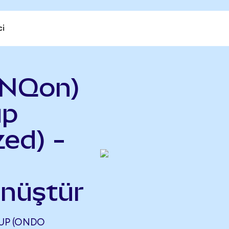
ci
ONQon)
up
ed) -
önüştür
UP (ONDO