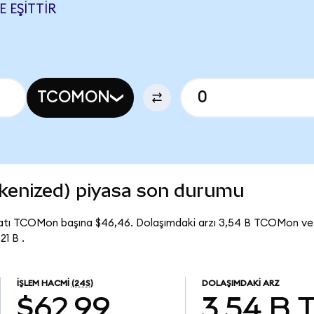
 EŞITTIR
TCOMON
kenized) piyasa son durumu
yatı TCOMon başına $46,46. Dolaşımdaki arzı 3,54 B TCOMon ve
1 B .
İŞLEM HACMI
(24S)
DOLAŞIMDAKI ARZ
$62,99
3,54 B