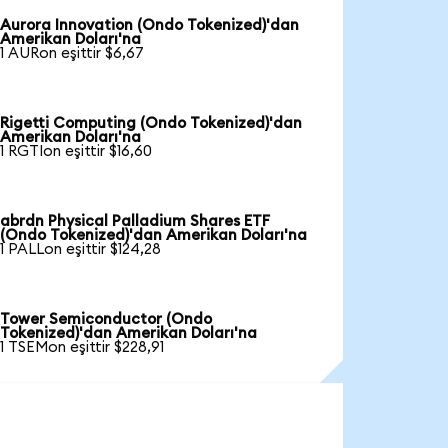
Aurora Innovation (Ondo Tokenized)'dan
Amerikan Doları'na
1 AURon eşittir $6,67
Rigetti Computing (Ondo Tokenized)'dan
Amerikan Doları'na
1 RGTIon eşittir $16,60
abrdn Physical Palladium Shares ETF
(Ondo Tokenized)'dan Amerikan Doları'na
1 PALLon eşittir $124,28
Tower Semiconductor (Ondo
Tokenized)'dan Amerikan Doları'na
1 TSEMon eşittir $228,91