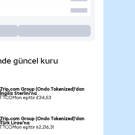
inde güncel kuru
Trip.com Group (Ondo Tokenized)'dan

İngiliz Sterlini'na
1 TCOMon eşittir £34,53
Trip.com Group (Ondo Tokenized)'dan

Türk Lirası'na
1 TCOMon eşittir ₺2.216,31