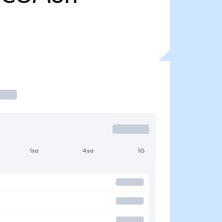
1sa
4sa
1G