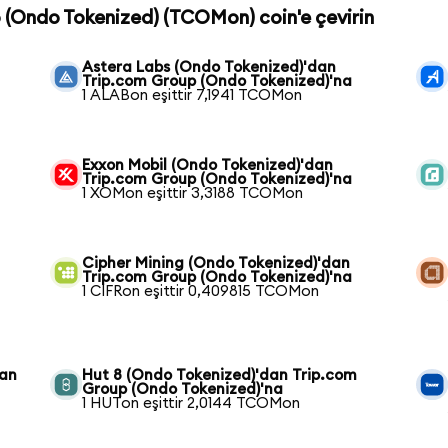
p (Ondo Tokenized) (TCOMon) coin'e çevirin
n
Astera Labs (Ondo Tokenized)'dan
Trip.com Group (Ondo Tokenized)'na
1 ALABon eşittir 7,1941 TCOMon
Exxon Mobil (Ondo Tokenized)'dan
Trip.com Group (Ondo Tokenized)'na
1 XOMon eşittir 3,3188 TCOMon
Cipher Mining (Ondo Tokenized)'dan
Trip.com Group (Ondo Tokenized)'na
1 CIFRon eşittir 0,409815 TCOMon
dan
Hut 8 (Ondo Tokenized)'dan Trip.com
Group (Ondo Tokenized)'na
1 HUTon eşittir 2,0144 TCOMon