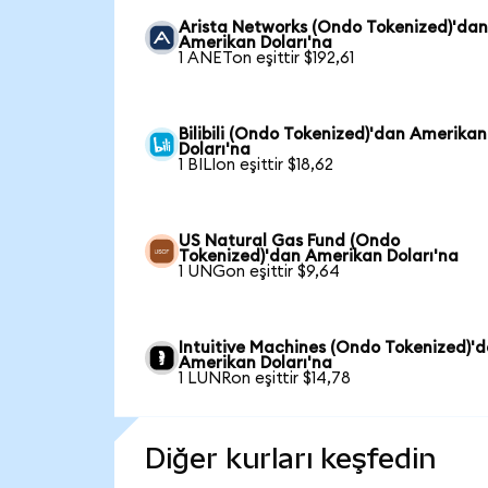
Arista Networks (Ondo Tokenized)'da
Amerikan Doları'na
1 ANETon eşittir $192,61
Bilibili (Ondo Tokenized)'dan Amerikan
Doları'na
1 BILIon eşittir $18,62
US Natural Gas Fund (Ondo
Tokenized)'dan Amerikan Doları'na
1 UNGon eşittir $9,64
Intuitive Machines (Ondo Tokenized)'
Amerikan Doları'na
1 LUNRon eşittir $14,78
Diğer kurları keşfedin