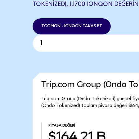
TOKENIZED), 1,1700 IONQON DEĞERINE
TCOMON - IONQON TAKAS ET
Trip.com Group (Ondo To
Trip.com Group (Ondo Tokenized) güncel fi
(Ondo Tokenized) toplam piyasa değeri $164,2
PIYASA DEĞERI
$164,21 B