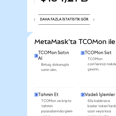
DAHA FAZLA İSTATİSTİK GÖR
DAHA FAZLA İSTATİSTİK GÖR
MetaMask'ta TCOMon ile n
TCOMon Satın
TCOMon Sat
Al
TCOMon
coin'lerinizi nakd
Birkaç dokunuşla
çevirin.
satın alın.
Tahmin Et
Vadeli İşlemler
TCOMon ve kripto
50x kaldıraca
tahmin
kadar token'lard
piyasalarında işlem
uzun veya kısa