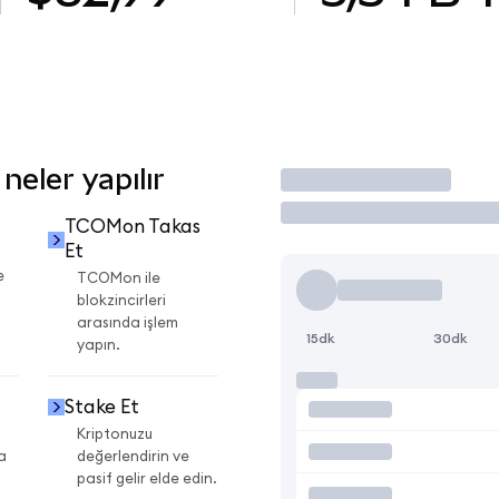
eler yapılır
İşlem Yap
TCOMon Takas
Et
e
TCOMon ile
blokzincirleri
arasında işlem
15dk
30dk
yapın.
Stake Et
Kriptonuzu
a
değerlendirin ve
pasif gelir elde edin.