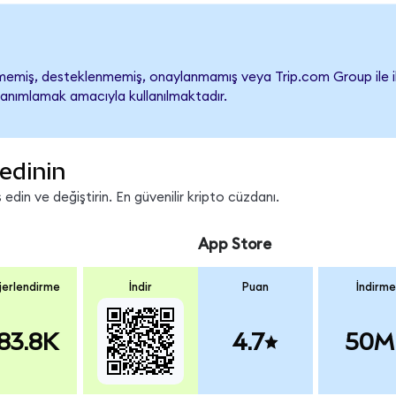
emiş, desteklenmemiş, onaylanmamış veya Trip.com Group ile ilişki
tanımlamak amacıyla kullanılmaktadır.
edinin
din ve değiştirin. En güvenilir kripto cüzdanı.
App Store
erlendirme
İndir
Puan
İndirme
83.8K
4.7
50M