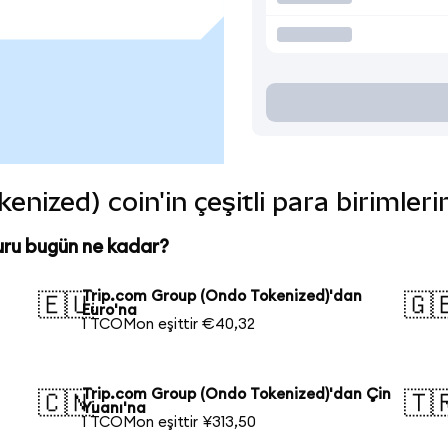
nized) coin'in çeşitli para birimler
uru bugün ne kadar?
Trip.com Group (Ondo Tokenized)'dan
🇪🇺
🇬
Euro'na
1 TCOMon eşittir €40,32
Trip.com Group (Ondo Tokenized)'dan Çin
🇨🇳
🇹
Yuanı'na
1 TCOMon eşittir ¥313,50