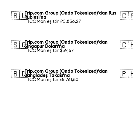
Trip.com Group (Ondo Tokenized)'dan Rus
🇷🇺
🇨
Rublesi'na
1 TCOMon eşittir ₽3.856,27
Trip.com Group (Ondo Tokenized)'dan
🇸🇬
🇨
Singapur Doları'na
1 TCOMon eşittir $59,57
Trip.com Group (Ondo Tokenized)'dan
🇧🇩
🇵
Bangladeş Takası'na
1 TCOMon eşittir ৳5.761,80