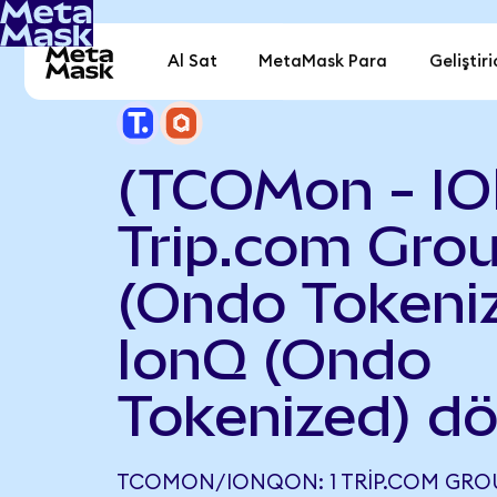
Al Sat
MetaMask Para
Geliştiri
(TCOMon - I
Trip.com Gro
(Ondo Tokeniz
IonQ (Ondo
Tokenized) d
TCOMON/IONQON: 1 TRIP.COM GRO