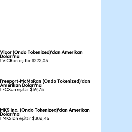
Vicor (Ondo Tokenized)'dan Amerikan
Doları'na
1 VICRon eşittir $223,05
Freeport-McMoRan (Ondo Tokenized)'dan
Amerikan Doları'na
1 FCXon eşittir $69,75
MKS Inc. (Ondo Tokenized)'dan Amerikan
Doları'na
1 MKSIon eşittir $306,46