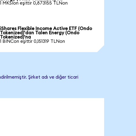
1 MKSIon eşittir 0,873155 TLNon
iShares Flexible Income Active ETF (Ondo
Tokenized)'dan Talen Energy (Ondo
Tokenized)'na
1 BINCon eşittir 0,151319 TLNon
ilmemiştir. Şirket adı ve diğer ticari