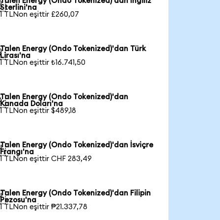
Talen Energy (Ondo Tokenized)'dan İngiliz

Sterlini'na
1 TLNon eşittir £260,07
Talen Energy (Ondo Tokenized)'dan Türk

Lirası'na
1 TLNon eşittir ₺16.741,50
Talen Energy (Ondo Tokenized)'dan

Kanada Doları'na
1 TLNon eşittir $489,18
Talen Energy (Ondo Tokenized)'dan İsviçre

Frangı'na
1 TLNon eşittir CHF 283,49
Talen Energy (Ondo Tokenized)'dan Filipin

Pezosu'na
1 TLNon eşittir ₱21.337,78