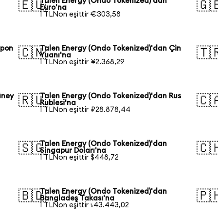
Talen Energy (Ondo Tokenized)'dan
🇪🇺
🇬
Euro'na
1 TLNon eşittir €303,58
apon
Talen Energy (Ondo Tokenized)'dan Çin
🇨🇳
🇹
Yuanı'na
1 TLNon eşittir ¥2.368,29
üney
Talen Energy (Ondo Tokenized)'dan Rus
🇷🇺
🇨
Rublesi'na
1 TLNon eşittir ₽28.878,44
Talen Energy (Ondo Tokenized)'dan
🇸🇬
🇨
Singapur Doları'na
1 TLNon eşittir $448,72
Talen Energy (Ondo Tokenized)'dan
🇧🇩
🇵
Bangladeş Takası'na
1 TLNon eşittir ৳43.443,02