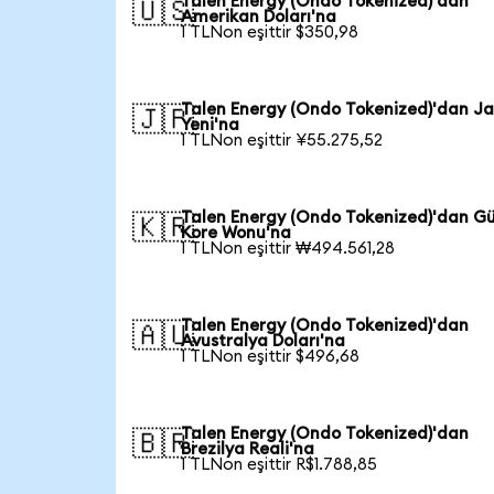
Talen Energy (Ondo Tokenized)'dan
🇺🇸
Amerikan Doları'na
1 TLNon eşittir $350,98
Talen Energy (Ondo Tokenized)'dan J
🇯🇵
Yeni'na
1 TLNon eşittir ¥55.275,52
Talen Energy (Ondo Tokenized)'dan G
🇰🇷
Kore Wonu'na
1 TLNon eşittir ₩494.561,28
Talen Energy (Ondo Tokenized)'dan
🇦🇺
Avustralya Doları'na
1 TLNon eşittir $496,68
Talen Energy (Ondo Tokenized)'dan
🇧🇷
Brezilya Reali'na
1 TLNon eşittir R$1.788,85