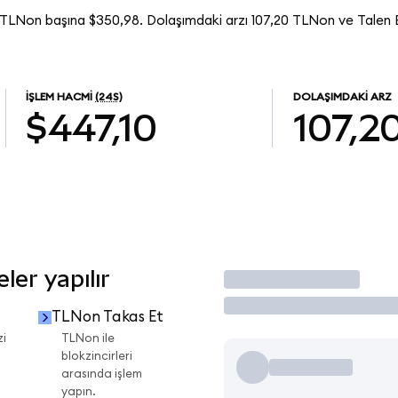
 TLNon başına $350,98. Dolaşımdaki arzı 107,20 TLNon ve Talen
İŞLEM HACMI
(24S)
DOLAŞIMDAKI ARZ
$447,10
107,2
er yapılır
İşlem Yap
TLNon Takas Et
zi
TLNon ile
blokzincirleri
arasında işlem
yapın.