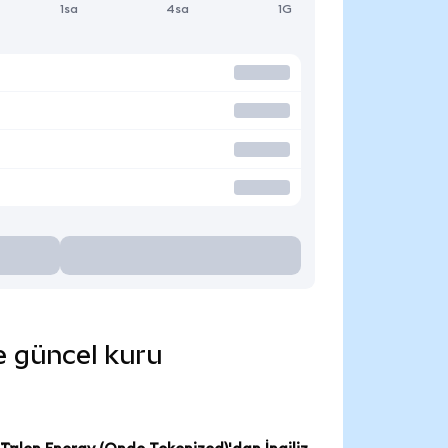
1sa
4sa
1G
de güncel kuru