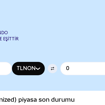
ONDO
E EŞITTIR
TLNON
nized) piyasa son durumu