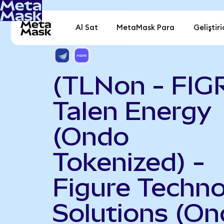
Al Sat
MetaMask Para
Geliştiri
(TLNon - FIG
Talen Energy
(Ondo
Tokenized) -
Figure Techn
Solutions (O