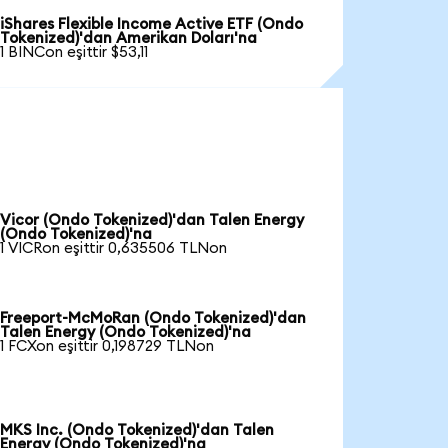
iShares Flexible Income Active ETF (Ondo
Tokenized)'dan Amerikan Doları'na
1 BINCon eşittir $53,11
Vicor (Ondo Tokenized)'dan Talen Energy
(Ondo Tokenized)'na
1 VICRon eşittir 0,635506 TLNon
Freeport-McMoRan (Ondo Tokenized)'dan
Talen Energy (Ondo Tokenized)'na
1 FCXon eşittir 0,198729 TLNon
MKS Inc. (Ondo Tokenized)'dan Talen
Energy (Ondo Tokenized)'na