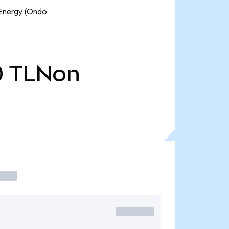
 Energy (Ondo
0
TLNon