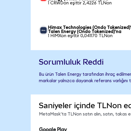
1 CRWDon eşittir 2,4226 TLNon
Himax Technologies (Ondo Tokenized)
Talen Energy (Ondo Tokenized)'na
1 HIMXon eşittir 0,041170 TLNon
Sorumluluk Reddi
Bu ürün Talen Energy tarafından ihraç edilmemi
markalar yalnızca dayanak referans varlığını 
Saniyeler içinde TLNon ed
MetaMask'ta TLNon satın alın, satın, takas edi
Google Play