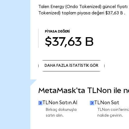
Talen Energy (Ondo Tokenized) güncel fiyatı
Tokenized) toplam piyasa değeri $37,63 B .
PIYASA DEĞERI
$37,63 B
DAHA FAZLA İSTATİSTİK GÖR
DAHA FAZLA İSTATİSTİK GÖR
MetaMask'ta TLNon ile nel
TLNon Satın Al
TLNon Sat
Birkaç dokunuşla
TLNon coin'lerini
satın alın.
nakde çevirin.