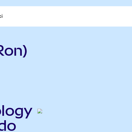
ci
Ron)
ology
ndo