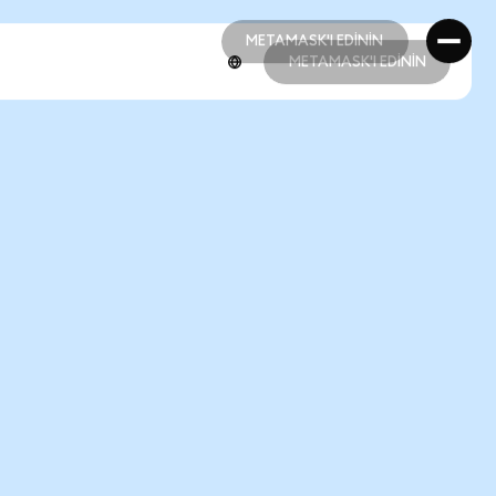
METAMASK'I EDİNİN
METAMASK'I EDİNİN
METAMASK'I EDİNİN
METAMASK'I EDİNİN