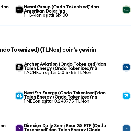
'dan
Hesai Group (Ondo Tokenized)'dan
Amerikan Doları'na
1 HSAIon eşittir $19,00
Ondo Tokenized) (TLNon) coin'e çevirin
n
Archer Aviation (Ondo Tokenized)'dan
Talen Energy (Ondo Tokenized)'na
1 ACHRon eşittir 0,015756 TLNon
NextEra Energy (Ondo Tokenized)'dan
Talen Energy (Ondo Tokenized)'na
1 NEEon eşittir 0,243775 TLNon
len
Direxion Daily Semi Bear 3X ETF (Ondo
Tokenized)'dan Talen Energy (Ondo