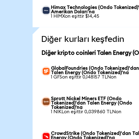
Himax Technologies (Ondo Tokenized)
Amerikan Doları'na
1 HIMXon eşittir $14,45
Diğer kurları keşfedin
Diğer kripto coinleri Talen Energy (
GlobalFoundries (Ondo Tokenized)'da
Talen Energy (Ondo Tokenized)'na
1 GFSon eşittir 0,148157 TLNon
Sprott Nickel Miners ETF (Ondo
Tokenized)'dan Talen Energy (Ondo
Tokenized)'na
1 NIKLon eşittir 0,039860 TLNon
CrowdStrike (Ondo Tokenized)'dan Ta
Energy (Ondo Tokenized)'na