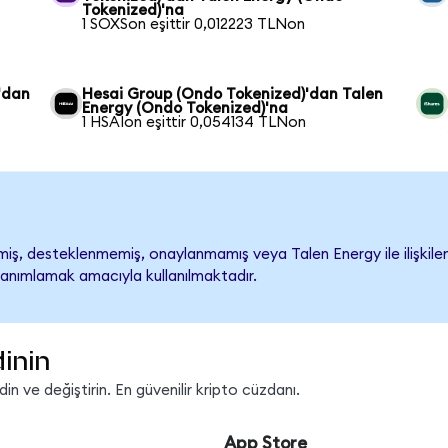
Tokenized)'na
1 SOXSon eşittir 0,012223 TLNon
'dan
Hesai Group (Ondo Tokenized)'dan Talen
Energy (Ondo Tokenized)'na
1 HSAIon eşittir 0,054134 TLNon
ş, desteklenmemiş, onaylanmamış veya Talen Energy ile ilişkilendir
tanımlamak amacıyla kullanılmaktadır.
inin
n ve değiştirin. En güvenilir kripto cüzdanı.
App Store