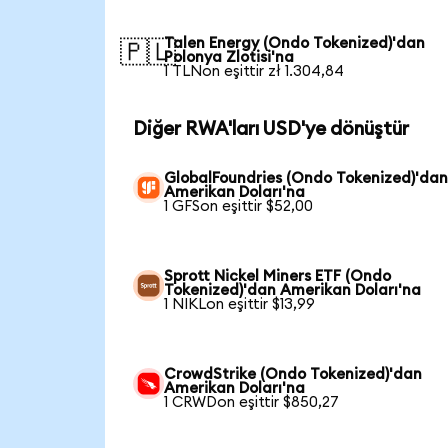
Talen Energy (Ondo Tokenized)'dan
🇵🇱
Polonya Zlotisi'na
1 TLNon eşittir zł 1.304,84
Diğer RWA'ları USD'ye dönüştür
GlobalFoundries (Ondo Tokenized)'da
Amerikan Doları'na
1 GFSon eşittir $52,00
Sprott Nickel Miners ETF (Ondo
Tokenized)'dan Amerikan Doları'na
1 NIKLon eşittir $13,99
CrowdStrike (Ondo Tokenized)'dan
Amerikan Doları'na
1 CRWDon eşittir $850,27