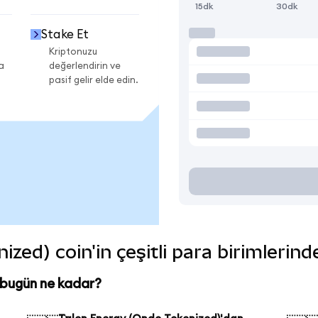
15dk
30dk
Stake Et
Kriptonuzu
a
değerlendirin ve
pasif gelir elde edin.
zed) coin'in çeşitli para birimlerin
 bugün ne kadar?