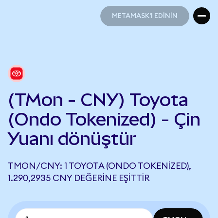
METAMASK'I EDİNİN
METAMASK'I EDİNİN
(TMon - CNY) Toyota
(Ondo Tokenized) - Çin
Yuanı dönüştür
TMON/CNY: 1 TOYOTA (ONDO TOKENIZED),
1.290,2935 CNY DEĞERINE EŞITTIR