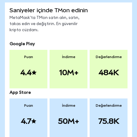
Saniyeler içinde TMon edinin
MetaMask'ta TMon satın alın, satın,
takas edin ve değiştirin. En güvenilir
kripto cüzdanı.
Google Play
Puan
İndirme
Değerlendirme
4.4
10M+
484K
App Store
Puan
İndirme
Değerlendirme
4.7
50M+
75.8K