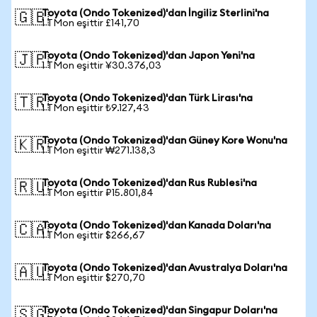
Toyota (Ondo Tokenized)'dan İngiliz Sterlini'na
🇬🇧
1 TMon eşittir £141,70
Toyota (Ondo Tokenized)'dan Japon Yeni'na
🇯🇵
1 TMon eşittir ¥30.376,03
Toyota (Ondo Tokenized)'dan Türk Lirası'na
🇹🇷
1 TMon eşittir ₺9.127,43
Toyota (Ondo Tokenized)'dan Güney Kore Wonu'na
🇰🇷
1 TMon eşittir ₩271.138,3
Toyota (Ondo Tokenized)'dan Rus Rublesi'na
🇷🇺
1 TMon eşittir ₽15.801,84
Toyota (Ondo Tokenized)'dan Kanada Doları'na
🇨🇦
1 TMon eşittir $266,67
Toyota (Ondo Tokenized)'dan Avustralya Doları'na
🇦🇺
1 TMon eşittir $270,70
Toyota (Ondo Tokenized)'dan Singapur Doları'na
🇸🇬