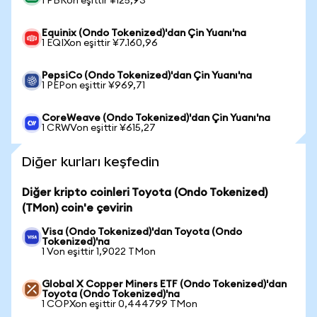
1 PBRon eşittir ¥125,93
Equinix (Ondo Tokenized)'dan Çin Yuanı'na
1 EQIXon eşittir ¥7.160,96
PepsiCo (Ondo Tokenized)'dan Çin Yuanı'na
1 PEPon eşittir ¥969,71
CoreWeave (Ondo Tokenized)'dan Çin Yuanı'na
1 CRWVon eşittir ¥615,27
Diğer kurları keşfedin
Diğer kripto coinleri Toyota (Ondo Tokenized)
(TMon) coin'e çevirin
Visa (Ondo Tokenized)'dan Toyota (Ondo
Tokenized)'na
1 Von eşittir 1,9022 TMon
Global X Copper Miners ETF (Ondo Tokenized)'dan
Toyota (Ondo Tokenized)'na
1 COPXon eşittir 0,444799 TMon