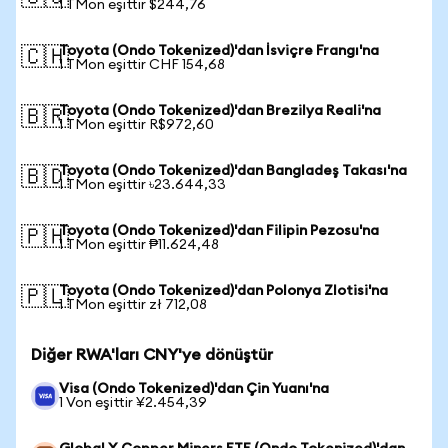
1 TMon eşittir $244,76
Toyota (Ondo Tokenized)'dan İsviçre Frangı'na
🇨🇭
1 TMon eşittir CHF 154,68
Toyota (Ondo Tokenized)'dan Brezilya Reali'na
🇧🇷
1 TMon eşittir R$972,60
Toyota (Ondo Tokenized)'dan Bangladeş Takası'na
🇧🇩
1 TMon eşittir ৳23.644,33
Toyota (Ondo Tokenized)'dan Filipin Pezosu'na
🇵🇭
1 TMon eşittir ₱11.624,48
Toyota (Ondo Tokenized)'dan Polonya Zlotisi'na
🇵🇱
1 TMon eşittir zł 712,08
Diğer RWA'ları CNY'ye dönüştür
Visa (Ondo Tokenized)'dan Çin Yuanı'na
1 Von eşittir ¥2.454,39