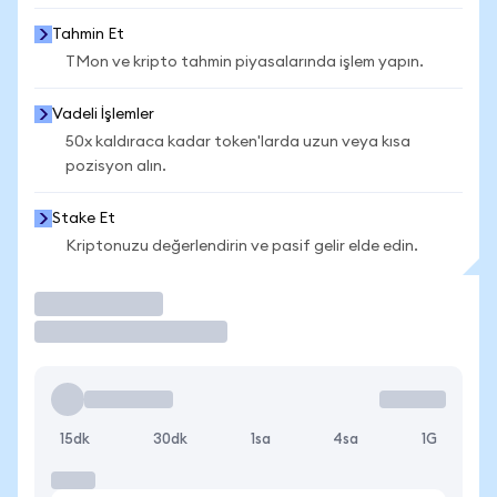
Tahmin Et
TMon ve kripto tahmin piyasalarında işlem yapın.
Vadeli İşlemler
50x kaldıraca kadar token'larda uzun veya kısa
pozisyon alın.
Stake Et
Kriptonuzu değerlendirin ve pasif gelir elde edin.
İşlem Yap
15dk
30dk
1sa
4sa
1G