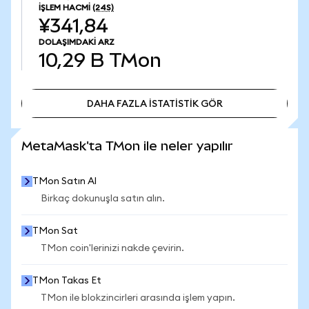
İŞLEM HACMI
(24S)
¥341,84
DOLAŞIMDAKI ARZ
10,29 B
TMon
DAHA FAZLA İSTATİSTİK GÖR
DAHA FAZLA İSTATİSTİK GÖR
MetaMask'ta TMon ile neler yapılır
TMon Satın Al
Birkaç dokunuşla satın alın.
TMon Sat
TMon coin'lerinizi nakde çevirin.
TMon Takas Et
TMon ile blokzincirleri arasında işlem yapın.