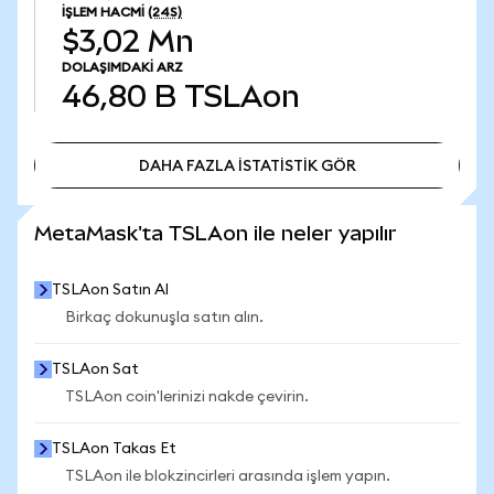
İŞLEM HACMI
(24S)
$3,02 Mn
DOLAŞIMDAKI ARZ
46,80 B
TSLAon
DAHA FAZLA İSTATİSTİK GÖR
DAHA FAZLA İSTATİSTİK GÖR
MetaMask'ta TSLAon ile neler yapılır
TSLAon Satın Al
Birkaç dokunuşla satın alın.
TSLAon Sat
TSLAon coin'lerinizi nakde çevirin.
TSLAon Takas Et
TSLAon ile blokzincirleri arasında işlem yapın.