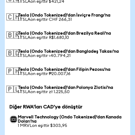
1 TSLAon eşittir $421,24
Tesla (Ondo Tokenized)'dan İsviçre Frangı'na
🇨🇭
1 TSLAon eşittir CHF 266,31
Tesla (Ondo Tokenized)'dan Brezilya Reali'na
🇧🇷
1 TSLAon eşittir R$1.680,10
Tesla (Ondo Tokenized)'dan Bangladeş Takası'na
🇧🇩
1 TSLAon eşittir ৳40.794,21
Tesla (Ondo Tokenized)'dan Filipin Pezosu'na
🇵🇭
1 TSLAon eşittir ₱20.007,16
Tesla (Ondo Tokenized)'dan Polonya Zlotisi'na
🇵🇱
1 TSLAon eşittir zł 1.225,50
Diğer RWA'ları CAD'ye dönüştür
Marvell Technology (Ondo Tokenized)'dan Kanada
Doları'na
1 MRVLon eşittir $303,95