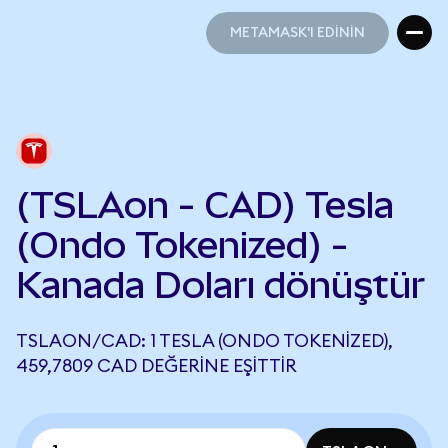
METAMASK'I EDİNİN
METAMASK'I EDİNİN
(TSLAon - CAD) Tesla
(Ondo Tokenized) -
Kanada Doları dönüştür
TSLAON/CAD: 1 TESLA (ONDO TOKENIZED),
459,7809 CAD DEĞERINE EŞITTIR