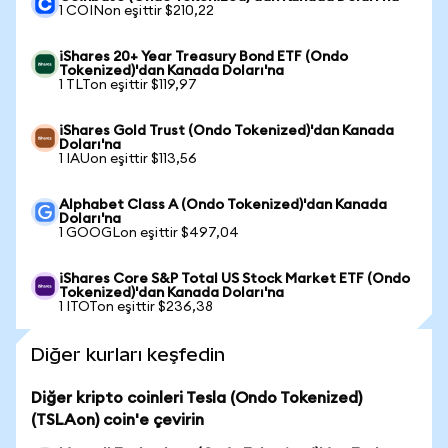
1 COINon eşittir $210,22
iShares 20+ Year Treasury Bond ETF (Ondo
Tokenized)'dan Kanada Doları'na
1 TLTon eşittir $119,97
iShares Gold Trust (Ondo Tokenized)'dan Kanada
Doları'na
1 IAUon eşittir $113,56
Alphabet Class A (Ondo Tokenized)'dan Kanada
Doları'na
1 GOOGLon eşittir $497,04
iShares Core S&P Total US Stock Market ETF (Ondo
Tokenized)'dan Kanada Doları'na
1 ITOTon eşittir $236,38
Diğer kurları keşfedin
Diğer kripto coinleri Tesla (Ondo Tokenized)
(TSLAon) coin'e çevirin