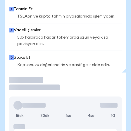
Tahmin Et
TSLAon ve kripto tahmin piyasalarında işlem yapın.
Vadeli İşlemler
50x kaldıraca kadar token'larda uzun veya kısa
pozisyon alın.
Stake Et
Kriptonuzu değerlendirin ve pasif gelir elde edin.
İşlem Yap
15dk
30dk
1sa
4sa
1G