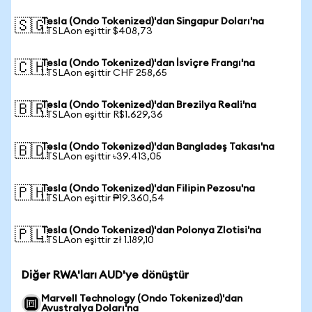
Tesla (Ondo Tokenized)'dan Singapur Doları'na
🇸🇬
1 TSLAon eşittir $408,73
Tesla (Ondo Tokenized)'dan İsviçre Frangı'na
🇨🇭
1 TSLAon eşittir CHF 258,65
Tesla (Ondo Tokenized)'dan Brezilya Reali'na
🇧🇷
1 TSLAon eşittir R$1.629,36
Tesla (Ondo Tokenized)'dan Bangladeş Takası'na
🇧🇩
1 TSLAon eşittir ৳39.413,05
Tesla (Ondo Tokenized)'dan Filipin Pezosu'na
🇵🇭
1 TSLAon eşittir ₱19.360,54
Tesla (Ondo Tokenized)'dan Polonya Zlotisi'na
🇵🇱
1 TSLAon eşittir zł 1.189,10
Diğer RWA'ları AUD'ye dönüştür
Marvell Technology (Ondo Tokenized)'dan
Avustralya Doları'na