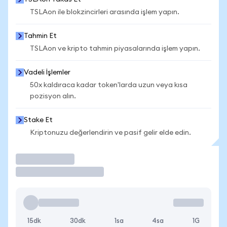
TSLAon ile blokzincirleri arasında işlem yapın.
Tahmin Et
TSLAon ve kripto tahmin piyasalarında işlem yapın.
Vadeli İşlemler
50x kaldıraca kadar token'larda uzun veya kısa
pozisyon alın.
Stake Et
Kriptonuzu değerlendirin ve pasif gelir elde edin.
İşlem Yap
15dk
30dk
1sa
4sa
1G