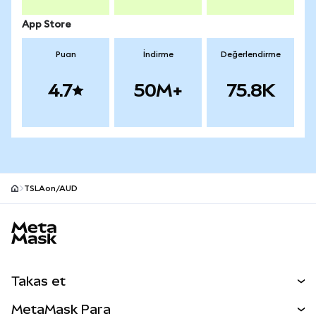
App Store
Puan
İndirme
Değerlendirme
4.7
50M+
75.8K
TSLAon/AUD
MetaMask site alt bilgisi
Takas et
Takas İşlemleri
MetaMask Para