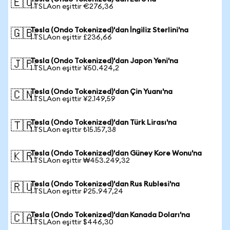
🇪🇺
1 TSLAon eşittir €276,36
Tesla (Ondo Tokenized)'dan İngiliz Sterlini'na
🇬🇧
1 TSLAon eşittir £236,66
Tesla (Ondo Tokenized)'dan Japon Yeni'na
🇯🇵
1 TSLAon eşittir ¥50.424,2
Tesla (Ondo Tokenized)'dan Çin Yuanı'na
🇨🇳
1 TSLAon eşittir ¥2.149,59
Tesla (Ondo Tokenized)'dan Türk Lirası'na
🇹🇷
1 TSLAon eşittir ₺15.157,38
Tesla (Ondo Tokenized)'dan Güney Kore Wonu'na
🇰🇷
1 TSLAon eşittir ₩453.249,32
Tesla (Ondo Tokenized)'dan Rus Rublesi'na
🇷🇺
1 TSLAon eşittir ₽25.947,24
Tesla (Ondo Tokenized)'dan Kanada Doları'na
🇨🇦
1 TSLAon eşittir $446,30