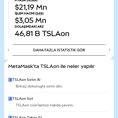
PIYASA DEĞERI
$21,19 Mn
İŞLEM HACMI
(24S)
$3,05 Mn
DOLAŞIMDAKI ARZ
46,81 B
TSLAon
DAHA FAZLA İSTATİSTİK GÖR
DAHA FAZLA İSTATİSTİK GÖR
MetaMask'ta TSLAon ile neler yapılır
TSLAon Satın Al
Birkaç dokunuşla satın alın.
TSLAon Sat
TSLAon coin'lerinizi nakde çevirin.
TSLAon Takas Et