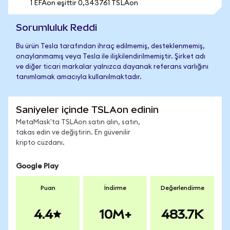
1 EFAon eşittir 0,343761 TSLAon
Sorumluluk Reddi
Bu ürün Tesla tarafından ihraç edilmemiş, desteklenmemiş,
onaylanmamış veya Tesla ile ilişkilendirilmemiştir. Şirket adı
ve diğer ticari markalar yalnızca dayanak referans varlığını
tanımlamak amacıyla kullanılmaktadır.
Saniyeler içinde TSLAon edinin
MetaMask'ta TSLAon satın alın, satın,
takas edin ve değiştirin. En güvenilir
kripto cüzdanı.
Google Play
Puan
İndirme
Değerlendirme
4.4
10M+
483.7K