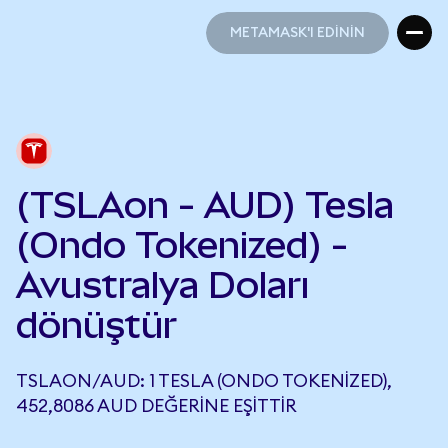
METAMASK'I EDİNİN
METAMASK'I EDİNİN
(TSLAon - AUD) Tesla
(Ondo Tokenized) -
Avustralya Doları
dönüştür
TSLAON/AUD: 1 TESLA (ONDO TOKENIZED),
452,8086 AUD DEĞERINE EŞITTIR