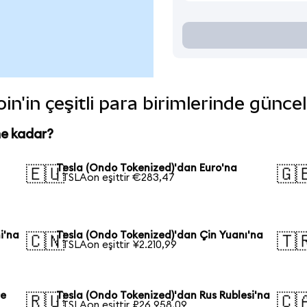
in'in çeşitli para birimlerinde günce
ne kadar?
Tesla (Ondo Tokenized)'dan Euro'na
🇪🇺
🇬
1 TSLAon eşittir €283,47
i'na
Tesla (Ondo Tokenized)'dan Çin Yuanı'na
🇨🇳
🇹
1 TSLAon eşittir ¥2.210,99
re
Tesla (Ondo Tokenized)'dan Rus Rublesi'na
🇷🇺
🇨
1 TSLAon eşittir ₽26.958,09