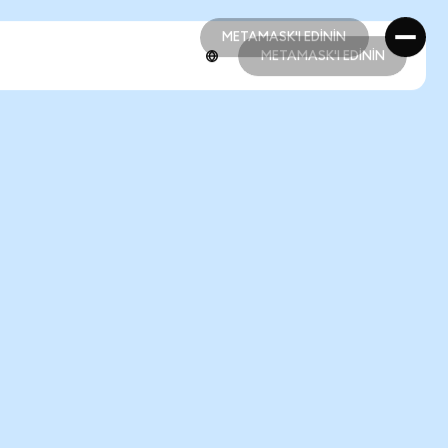
METAMASK'I EDİNİN
METAMASK'I EDİNİN
METAMASK'I EDİNİN
METAMASK'I EDİNİN