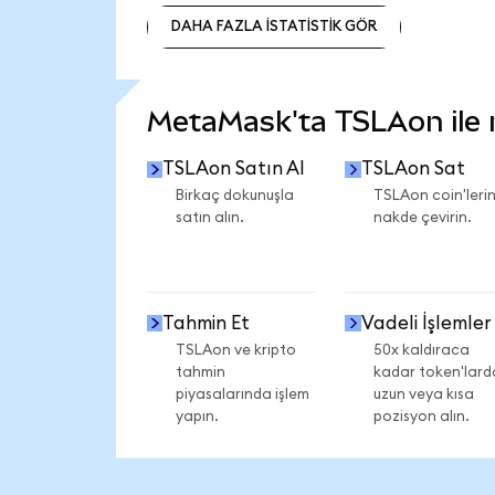
DAHA FAZLA İSTATİSTİK GÖR
DAHA FAZLA İSTATİSTİK GÖR
MetaMask'ta TSLAon ile ne
TSLAon Satın Al
TSLAon Sat
Birkaç dokunuşla
TSLAon coin'lerin
satın alın.
nakde çevirin.
Tahmin Et
Vadeli İşlemler
TSLAon ve kripto
50x kaldıraca
tahmin
kadar token'lard
piyasalarında işlem
uzun veya kısa
yapın.
pozisyon alın.