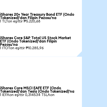
iShares 20+ Year Treasury Bond ETF (Ondo
Tokenized)'dan Filipin Pezosu'na
1 TLTon eşittir ₱5.220,68
iShares Core S&P Total US Stock Market
ETF (Ondo Tokenized)'dan Filipin
Pezosu'na
1 ITOTon eşittir ₱10.285,96
iShares Core MSCI EAFE ETF (Ondo
Tokenized)'dan Tesla (Ondo Tokenized)'na
1 IEFAon eşittir 0,314534 TSLAon