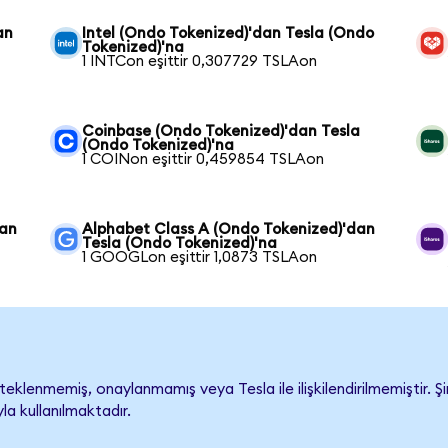
an
Intel (Ondo Tokenized)'dan Tesla (Ondo
Tokenized)'na
1 INTCon eşittir 0,307729 TSLAon
Coinbase (Ondo Tokenized)'dan Tesla
(Ondo Tokenized)'na
1 COINon eşittir 0,459854 TSLAon
dan
Alphabet Class A (Ondo Tokenized)'dan
Tesla (Ondo Tokenized)'na
1 GOOGLon eşittir 1,0873 TSLAon
eklenmemiş, onaylanmamış veya Tesla ile ilişkilendirilmemiştir. Şi
a kullanılmaktadır.