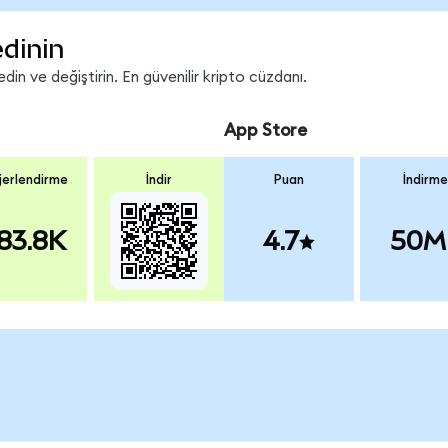
edinin
in ve değiştirin. En güvenilir kripto cüzdanı.
App Store
erlendirme
İndir
Puan
İndirme
83.8K
4.7
50M