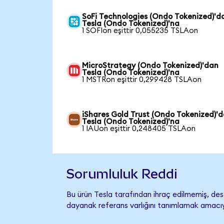
SoFi Technologies (Ondo Tokenized)'d
Tesla (Ondo Tokenized)'na
1 SOFIon eşittir 0,055235 TSLAon
MicroStrategy (Ondo Tokenized)'dan
Tesla (Ondo Tokenized)'na
1 MSTRon eşittir 0,299428 TSLAon
iShares Gold Trust (Ondo Tokenized)'
Tesla (Ondo Tokenized)'na
1 IAUon eşittir 0,248405 TSLAon
Sorumluluk Reddi
Bu ürün Tesla tarafından ihraç edilmemiş, dest
dayanak referans varlığını tanımlamak amacıyl