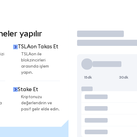
ler yapılır
İşlem Yap
TSLAon Takas Et
izi
TSLAon ile
blokzincirleri
arasında işlem
yapın.
15dk
30dk
Stake Et
Kriptonuzu
a
değerlendirin ve
pasif gelir elde edin.