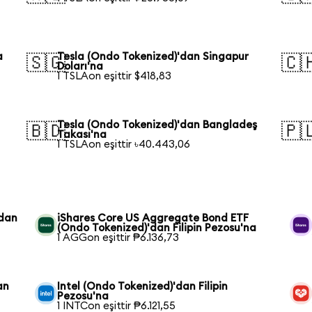
a
Tesla (Ondo Tokenized)'dan Singapur
🇸🇬
🇨
Doları'na
1 TSLAon eşittir $418,83
Tesla (Ondo Tokenized)'dan Bangladeş
🇧🇩
🇵
Takası'na
1 TSLAon eşittir ৳40.443,06
'dan
iShares Core US Aggregate Bond ETF
(Ondo Tokenized)'dan Filipin Pezosu'na
1 AGGon eşittir ₱6.136,73
an
Intel (Ondo Tokenized)'dan Filipin
Pezosu'na
1 INTCon eşittir ₱6.121,55