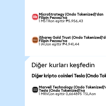
MicroStrategy (Ondo Tokenized)'dan
Filipin Pezosu'na
1 MSTRon eşittir ₱5.956,43
iShares Gold Trust (Ondo Tokenized)'
Filipin Pezosu'na
1 IAUon eşittir ₱4.941,44
Diğer kurları keşfedin
Diğer kripto coinleri Tesla (Ondo To
Marvell Technology (Ondo Tokenized)
Tesla (Ondo Tokenized)'na
1 MRVLon eşittir 0,664895 TSLAon