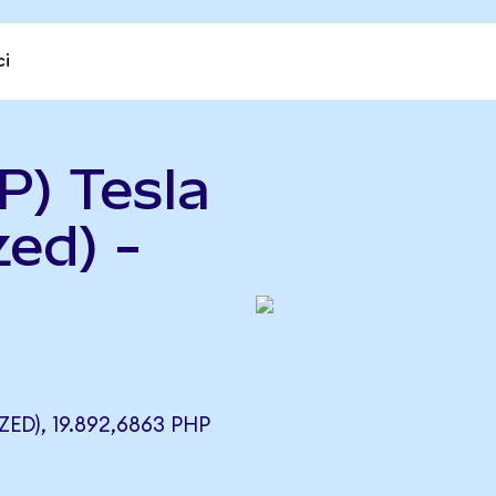
ci
P) Tesla
ed) -
D), 19.892,6863 PHP