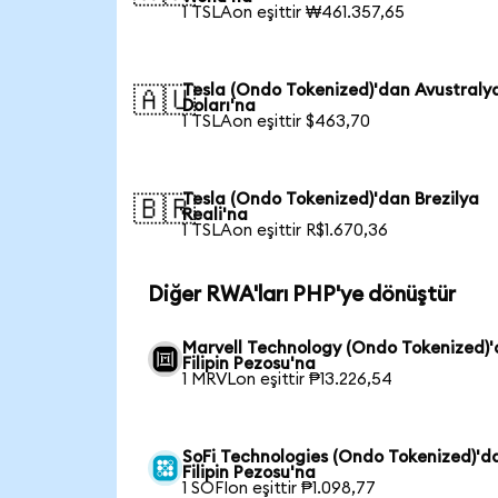
1 TSLAon eşittir ₩461.357,65
Tesla (Ondo Tokenized)'dan Avustraly
🇦🇺
Doları'na
1 TSLAon eşittir $463,70
Tesla (Ondo Tokenized)'dan Brezilya
🇧🇷
Reali'na
1 TSLAon eşittir R$1.670,36
Diğer RWA'ları PHP'ye dönüştür
Marvell Technology (Ondo Tokenized)
Filipin Pezosu'na
1 MRVLon eşittir ₱13.226,54
SoFi Technologies (Ondo Tokenized)'d
Filipin Pezosu'na
1 SOFIon eşittir ₱1.098,77