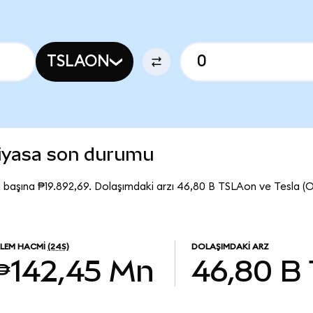
TSLAON
piyasa son durumu
 başına ₱19.892,69. Dolaşımdaki arzı 46,80 B TSLAon ve Tesla 
ŞLEM HACMI
(24S)
DOLAŞIMDAKI ARZ
₱142,45 Mn
46,80 B