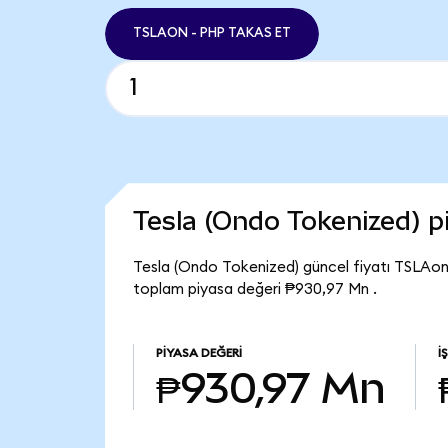
TSLAON - PHP TAKAS ET
Tesla (Ondo Tokenized) 
Tesla (Ondo Tokenized) güncel fiyatı TSLAon
toplam piyasa değeri ₱930,97 Mn .
PIYASA DEĞERI
İ
₱930,97 Mn