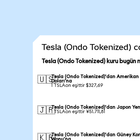
Tesla (Ondo Tokenized) co
Tesla (Ondo Tokenized) kuru bugün 
Tesla (Ondo Tokenized)'dan Amerikan
🇺🇸
Doları'na
1 TSLAon eşittir $327,69
Tesla (Ondo Tokenized)'dan Japon Yen
🇯🇵
1 TSLAon eşittir ¥51.711,81
Tesla (Ondo Tokenized)'dan Güney Ko
🇰🇷
Wonu'na