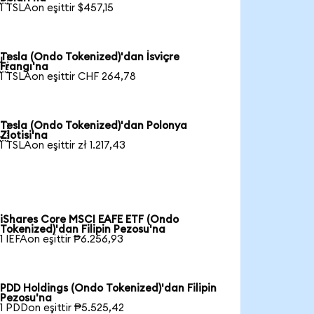
1 TSLAon eşittir $457,15
Tesla (Ondo Tokenized)'dan İsviçre

Frangı'na
1 TSLAon eşittir CHF 264,78
Tesla (Ondo Tokenized)'dan Polonya

Zlotisi'na
1 TSLAon eşittir zł 1.217,43
iShares Core MSCI EAFE ETF (Ondo
Tokenized)'dan Filipin Pezosu'na
1 IEFAon eşittir ₱6.256,93
PDD Holdings (Ondo Tokenized)'dan Filipin
Pezosu'na
1 PDDon eşittir ₱5.525,42