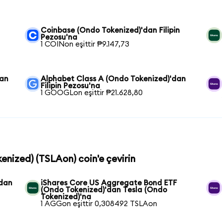
Coinbase (Ondo Tokenized)'dan Filipin
Pezosu'na
1 COINon eşittir ₱9.147,73
dan
Alphabet Class A (Ondo Tokenized)'dan
Filipin Pezosu'na
1 GOOGLon eşittir ₱21.628,80
kenized) (TSLAon) coin'e çevirin
'dan
iShares Core US Aggregate Bond ETF
(Ondo Tokenized)'dan Tesla (Ondo
Tokenized)'na
1 AGGon eşittir 0,308492 TSLAon