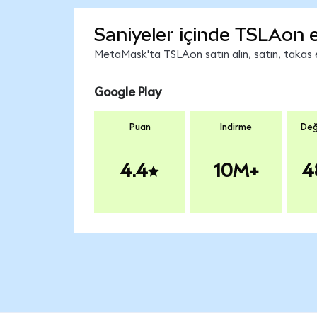
Saniyeler içinde TSLAon 
MetaMask'ta TSLAon satın alın, satın, takas ed
Google Play
Puan
İndirme
Değ
4.4
10M+
4