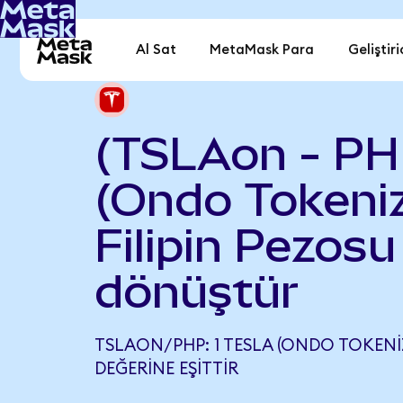
Al Sat
MetaMask Para
Geliştiri
(TSLAon - PH
(Ondo Tokeniz
Filipin Pezosu
dönüştür
TSLAON/PHP: 1 TESLA (ONDO TOKENIZE
DEĞERINE EŞITTIR