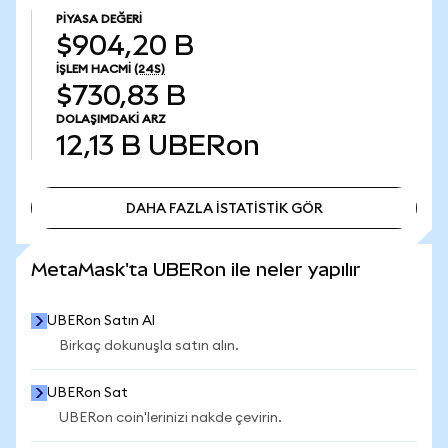
PIYASA DEĞERI
$904,20 B
İŞLEM HACMI
(24S)
$730,83 B
DOLAŞIMDAKI ARZ
12,13 B
UBERon
DAHA FAZLA İSTATİSTİK GÖR
DAHA FAZLA İSTATİSTİK GÖR
MetaMask'ta UBERon ile neler yapılır
UBERon Satın Al
Birkaç dokunuşla satın alın.
UBERon Sat
UBERon coin'lerinizi nakde çevirin.