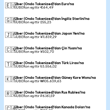
Uber (Ondo Tokenized)'dan Euro'na
🇪🇺
1 UBERon eşittir €64,49
Uber (Ondo Tokenized)'dan İngiliz Sterlini'na
🇬🇧
1 UBERon eşittir £55,23
Uber (Ondo Tokenized)'dan Japon Yeni'na
🇯🇵
1 UBERon eşittir ¥11.839,29
Uber (Ondo Tokenized)'dan Çin Yuanı'na
🇨🇳
1 UBERon eşittir ¥502,70
Uber (Ondo Tokenized)'dan Türk Lirası'na
🇹🇷
1 UBERon eşittir ₺3.556,02
Uber (Ondo Tokenized)'dan Güney Kore Wonu'na
🇰🇷
1 UBERon eşittir ₩105.639,63
Uber (Ondo Tokenized)'dan Rus Rublesi'na
🇷🇺
1 UBERon eşittir ₽6.161,59
Uber (Ondo Tokenized)'dan Kanada Doları'na
🇨🇦