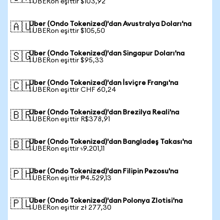
1 UBERon eşittir $103,92
Uber (Ondo Tokenized)'dan Avustralya Doları'na
🇦🇺
1 UBERon eşittir $105,50
Uber (Ondo Tokenized)'dan Singapur Doları'na
🇸🇬
1 UBERon eşittir $95,33
Uber (Ondo Tokenized)'dan İsviçre Frangı'na
🇨🇭
1 UBERon eşittir CHF 60,24
Uber (Ondo Tokenized)'dan Brezilya Reali'na
🇧🇷
1 UBERon eşittir R$378,91
Uber (Ondo Tokenized)'dan Bangladeş Takası'na
🇧🇩
1 UBERon eşittir ৳9.201,11
Uber (Ondo Tokenized)'dan Filipin Pezosu'na
🇵🇭
1 UBERon eşittir ₱4.529,13
Uber (Ondo Tokenized)'dan Polonya Zlotisi'na
🇵🇱
1 UBERon eşittir zł 277,30