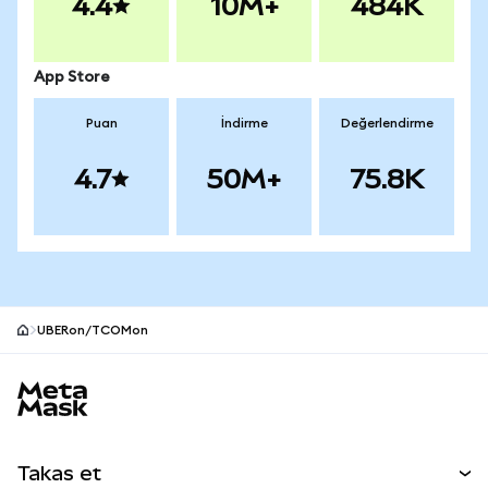
4.4
10M+
484K
App Store
Puan
İndirme
Değerlendirme
4.7
50M+
75.8K
UBERon/TCOMon
MetaMask site alt bilgisi
Takas et