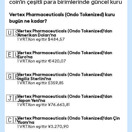
coin'in çeşitli para birimlerinde güncel kuru
Vertex Pharmaceuticals (Ondo Tokenized) kuru
bugün ne kadar?
Vertex Pharmaceuticals (Ondo Tokenized)'dan
🇺🇸
Amerikan Doları'na
1 VRTXon eşittir $484,57
Vertex Pharmaceuticals (Ondo Tokenized)'dan
🇪🇺
Euro'na
1 VRTXon eşittir €420,07
Vertex Pharmaceuticals (Ondo Tokenized)'dan
🇬🇧
İngiliz Sterlini'na
1 VRTXon eşittir £359,85
Vertex Pharmaceuticals (Ondo Tokenized)'dan
🇯🇵
Japon Yeni'na
1 VRTXon eşittir ¥76.663,81
Vertex Pharmaceuticals (Ondo Tokenized)'dan Çin
🇨🇳
Yuanı'na
1 VRTXon eşittir ¥3.270,90