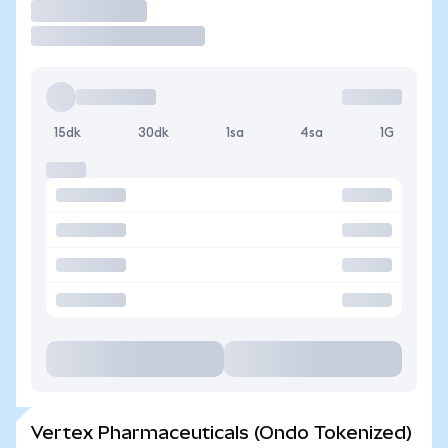
İşlem Yap
15dk
30dk
1sa
4sa
1G
Vertex Pharmaceuticals (Ondo Tokenized)