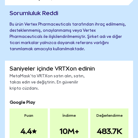
Sorumluluk Reddi
Bu ürün Vertex Pharmaceuticals tarafından ihraç edilmemiş,
desteklenmemiş, onaylanmamış veya Vertex
Pharmaceuticals ile ilişkilendirilmemiştir. Şirket adı ve diğer
ticari markalar yalnızca dayanak referans varlığını
tanımlamak amacıyla kullanılmaktadır.
Saniyeler içinde VRTXon edinin
MetaMask'ta VRTXon satın alın, satın,
takas edin ve değiştirin. En güvenilir
kripto cüzdanı.
Google Play
Puan
İndirme
Değerlendirme
4.4
10M+
483.7K