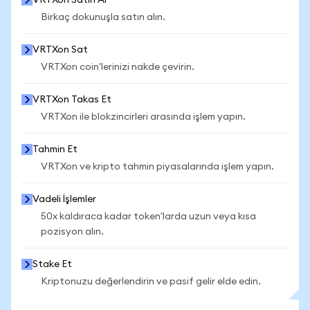
VRTXon Satın Al
Birkaç dokunuşla satın alın.
VRTXon Sat
VRTXon coin'lerinizi nakde çevirin.
VRTXon Takas Et
VRTXon ile blokzincirleri arasında işlem yapın.
Tahmin Et
VRTXon ve kripto tahmin piyasalarında işlem yapın.
Vadeli İşlemler
50x kaldıraca kadar token'larda uzun veya kısa
pozisyon alın.
Stake Et
Kriptonuzu değerlendirin ve pasif gelir elde edin.