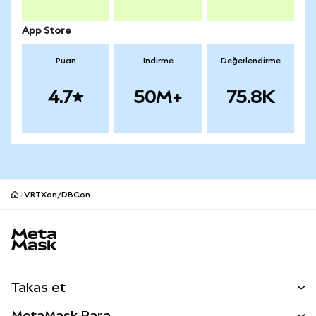
App Store
Puan
İndirme
Değerlendirme
4.7
50M+
75.8K
VRTXon/DBCon
MetaMask site alt bilgisi
Takas et
Takas İşlemleri
MetaMask Para