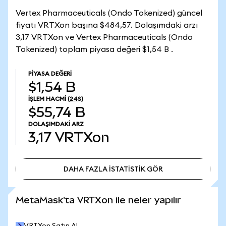
Vertex Pharmaceuticals (Ondo Tokenized) güncel
fiyatı VRTXon başına $484,57. Dolaşımdaki arzı
3,17 VRTXon ve Vertex Pharmaceuticals (Ondo
Tokenized) toplam piyasa değeri $1,54 B .
PIYASA DEĞERI
$1,54 B
İŞLEM HACMI
(24S)
$55,74 B
DOLAŞIMDAKI ARZ
3,17
VRTXon
DAHA FAZLA İSTATİSTİK GÖR
DAHA FAZLA İSTATİSTİK GÖR
MetaMask'ta VRTXon ile neler yapılır