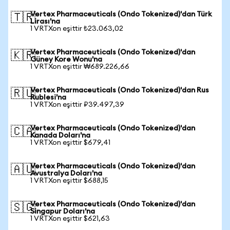
Vertex Pharmaceuticals (Ondo Tokenized)'dan Türk
🇹🇷
Lirası'na
1 VRTXon eşittir ₺23.063,02
Vertex Pharmaceuticals (Ondo Tokenized)'dan
🇰🇷
Güney Kore Wonu'na
1 VRTXon eşittir ₩689.226,66
Vertex Pharmaceuticals (Ondo Tokenized)'dan Rus
🇷🇺
Rublesi'na
1 VRTXon eşittir ₽39.497,39
Vertex Pharmaceuticals (Ondo Tokenized)'dan
🇨🇦
Kanada Doları'na
1 VRTXon eşittir $679,41
Vertex Pharmaceuticals (Ondo Tokenized)'dan
🇦🇺
Avustralya Doları'na
1 VRTXon eşittir $688,15
Vertex Pharmaceuticals (Ondo Tokenized)'dan
🇸🇬
Singapur Doları'na
1 VRTXon eşittir $621,63