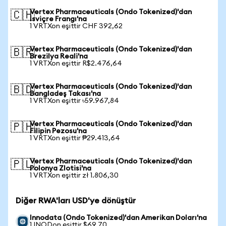
Vertex Pharmaceuticals (Ondo Tokenized)'dan
🇨🇭
İsviçre Frangı'na
1 VRTXon eşittir CHF 392,62
Vertex Pharmaceuticals (Ondo Tokenized)'dan
🇧🇷
Brezilya Reali'na
1 VRTXon eşittir R$2.476,64
Vertex Pharmaceuticals (Ondo Tokenized)'dan
🇧🇩
Bangladeş Takası'na
1 VRTXon eşittir ৳59.967,84
Vertex Pharmaceuticals (Ondo Tokenized)'dan
🇵🇭
Filipin Pezosu'na
1 VRTXon eşittir ₱29.413,64
Vertex Pharmaceuticals (Ondo Tokenized)'dan
🇵🇱
Polonya Zlotisi'na
1 VRTXon eşittir zł 1.806,30
Diğer RWA'ları USD'ye dönüştür
Innodata (Ondo Tokenized)'dan Amerikan Doları'na
1 INODon eşittir $69,70