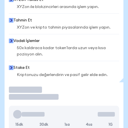
XYZon ile blokzincirleri arasında işlem yapın.
Tahmin Et
XYZon ve kripto tahmin piyasalarında işlem yapın.
Vadeli İşlemler
50x kaldıraca kadar token'larda uzun veya kısa
pozisyon alın.
Stake Et
Kriptonuzu değerlendirin ve pasif gelir elde edin.
İşlem Yap
15dk
30dk
1sa
4sa
1G