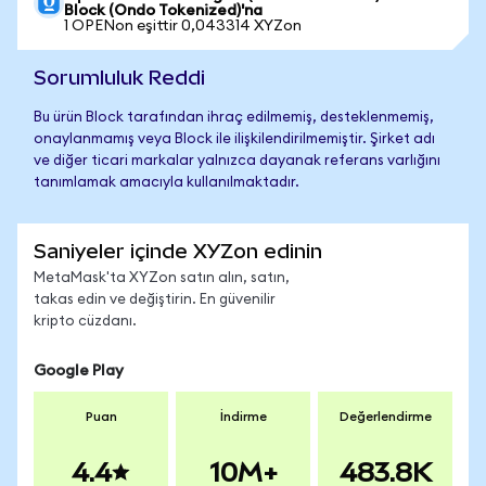
Block (Ondo Tokenized)'na
1 OPENon eşittir 0,043314 XYZon
Sorumluluk Reddi
Bu ürün Block tarafından ihraç edilmemiş, desteklenmemiş,
onaylanmamış veya Block ile ilişkilendirilmemiştir. Şirket adı
ve diğer ticari markalar yalnızca dayanak referans varlığını
tanımlamak amacıyla kullanılmaktadır.
Saniyeler içinde XYZon edinin
MetaMask'ta XYZon satın alın, satın,
takas edin ve değiştirin. En güvenilir
kripto cüzdanı.
Google Play
Puan
İndirme
Değerlendirme
4.4
10M+
483.8K