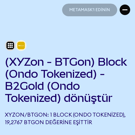
METAMASK'I EDİNİN
METAMASK'I EDİNİN
(XYZon - BTGon) Block
(Ondo Tokenized) -
B2Gold (Ondo
Tokenized) dönüştür
XYZON/BTGON: 1 BLOCK (ONDO TOKENIZED),
19,2767 BTGON DEĞERINE EŞITTIR