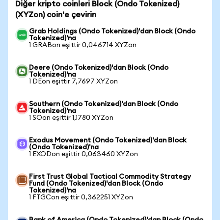
Diğer kripto coinleri Block (Ondo Tokenized)
(XYZon) coin'e çevirin
Grab Holdings (Ondo Tokenized)'dan Block (Ondo
Tokenized)'na
1 GRABon eşittir 0,046714 XYZon
Deere (Ondo Tokenized)'dan Block (Ondo
Tokenized)'na
1 DEon eşittir 7,7697 XYZon
Southern (Ondo Tokenized)'dan Block (Ondo
Tokenized)'na
1 SOon eşittir 1,1780 XYZon
Exodus Movement (Ondo Tokenized)'dan Block
(Ondo Tokenized)'na
1 EXODon eşittir 0,063460 XYZon
First Trust Global Tactical Commodity Strategy
Fund (Ondo Tokenized)'dan Block (Ondo
Tokenized)'na
1 FTGCon eşittir 0,362251 XYZon