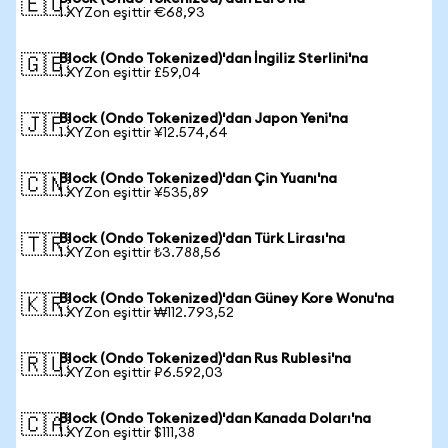
🇪🇺
1 XYZon eşittir €68,93
Block (Ondo Tokenized)'dan İngiliz Sterlini'na
🇬🇧
1 XYZon eşittir £59,04
Block (Ondo Tokenized)'dan Japon Yeni'na
🇯🇵
1 XYZon eşittir ¥12.574,64
Block (Ondo Tokenized)'dan Çin Yuanı'na
🇨🇳
1 XYZon eşittir ¥535,89
Block (Ondo Tokenized)'dan Türk Lirası'na
🇹🇷
1 XYZon eşittir ₺3.788,56
Block (Ondo Tokenized)'dan Güney Kore Wonu'na
🇰🇷
1 XYZon eşittir ₩112.793,52
Block (Ondo Tokenized)'dan Rus Rublesi'na
🇷🇺
1 XYZon eşittir ₽6.592,03
Block (Ondo Tokenized)'dan Kanada Doları'na
🇨🇦
1 XYZon eşittir $111,38