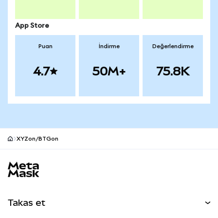
App Store
Puan
İndirme
Değerlendirme
4.7
50M+
75.8K
XYZon/BTGon
MetaMask site alt bilgisi
Takas et
Takas İşlemleri