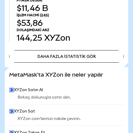
PIYASA DEĞERI
$11,46 B
İŞLEM HACMI
(24S)
$53,86
DOLAŞIMDAKI ARZ
144,25
XYZon
DAHA FAZLA İSTATİSTİK GÖR
DAHA FAZLA İSTATİSTİK GÖR
MetaMask'ta XYZon ile neler yapılır
XYZon Satın Al
Birkaç dokunuşla satın alın.
XYZon Sat
XYZon coin'lerinizi nakde çevirin.
XYZon Takas Et