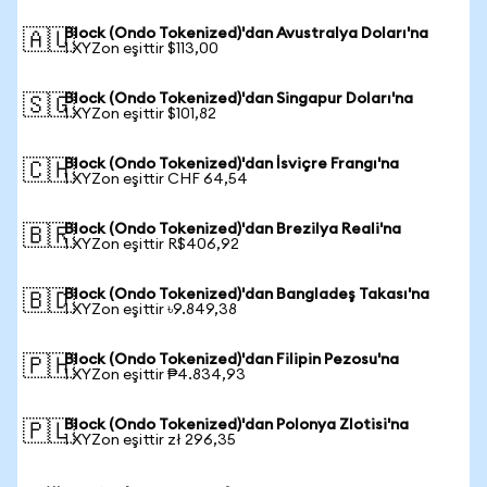
Block (Ondo Tokenized)'dan Avustralya Doları'na
🇦🇺
1 XYZon eşittir $113,00
Block (Ondo Tokenized)'dan Singapur Doları'na
🇸🇬
1 XYZon eşittir $101,82
Block (Ondo Tokenized)'dan İsviçre Frangı'na
🇨🇭
1 XYZon eşittir CHF 64,54
Block (Ondo Tokenized)'dan Brezilya Reali'na
🇧🇷
1 XYZon eşittir R$406,92
Block (Ondo Tokenized)'dan Bangladeş Takası'na
🇧🇩
1 XYZon eşittir ৳9.849,38
Block (Ondo Tokenized)'dan Filipin Pezosu'na
🇵🇭
1 XYZon eşittir ₱4.834,93
Block (Ondo Tokenized)'dan Polonya Zlotisi'na
🇵🇱
1 XYZon eşittir zł 296,35