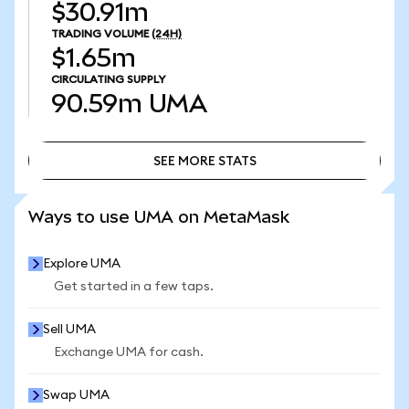
$30.91m
TRADING VOLUME
(24H)
$1.65m
CIRCULATING SUPPLY
90.59m
UMA
SEE MORE STATS
SEE MORE STATS
Ways to use UMA on MetaMask
Explore UMA
Get started in a few taps.
Sell UMA
Exchange UMA for cash.
Swap UMA