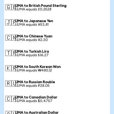
UMA to British Pound Sterling
🇬🇧
1 UMA equals £0.2528
UMA to Japanese Yen
🇯🇵
1 UMA equals ¥53.81
UMA to Chinese Yuan
🇨🇳
1 UMA equals ¥2.30
UMA to Turkish Lira
🇹🇷
1 UMA equals ₺16.27
UMA to South Korean Won
🇰🇷
1 UMA equals ₩480.12
UMA to Russian Rouble
🇷🇺
1 UMA equals ₽28.05
UMA to Canadian Dollar
🇨🇦
1 UMA equals $0.4757
UMA to Australian Dollar