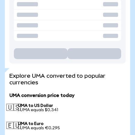
Explore UMA converted to popular
currencies
UMA conversion price today
UMA to US Dollar
🇺🇸
1 UMA equals $0.341
UMA to Euro
🇪🇺
1 UMA equals €0.295