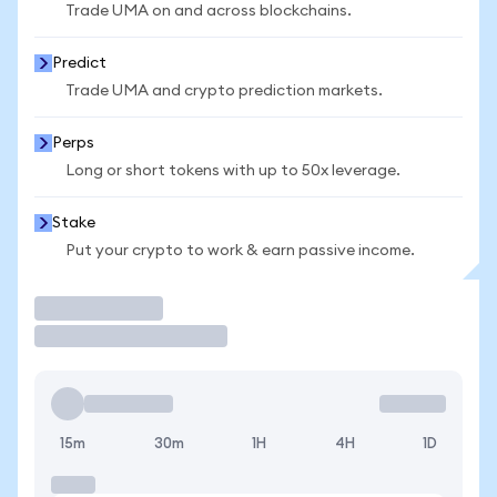
Trade UMA on and across blockchains.
Predict
Trade UMA and crypto prediction markets.
Perps
Long or short tokens with up to 50x leverage.
Stake
Put your crypto to work & earn passive income.
Trade
15m
30m
1H
4H
1D