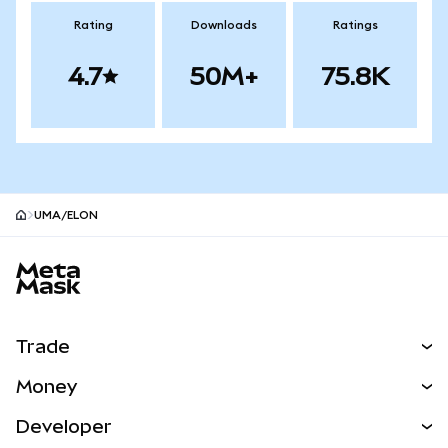
Rating
Downloads
Ratings
4.7
50M+
75.8K
UMA/ELON
MetaMask site footer
Trade
Swap
Money
Predict
NEW
Buy
Developer
Perps
NEW
Card
View the Docs