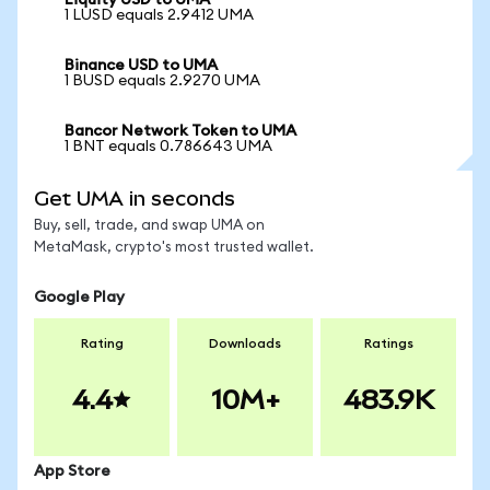
Liquity USD to UMA
1 LUSD equals 2.9412 UMA
Binance USD to UMA
1 BUSD equals 2.9270 UMA
Bancor Network Token to UMA
1 BNT equals 0.786643 UMA
Get UMA in seconds
Buy, sell, trade, and swap UMA on
MetaMask, crypto's most trusted wallet.
Google Play
Rating
Downloads
Ratings
4.4
10M+
483.9K
App Store