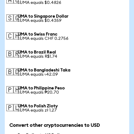
🇦🇺
1 UMA equals $0.4826
UMA to Singapore Dollar
🇸🇬
1 UMA equals $0.4359
UMA to Swiss Franc
🇨🇭
1 UMA equals CHF 0.2756
UMA to Brazil Real
🇧🇷
1 UMA equals R$1.74
UMA to Bangladeshi Taka
🇧🇩
1 UMA equals ৳42.09
UMA to Philippine Peso
🇵🇭
1 UMA equals ₱20.70
UMA to Polish Zloty
🇵🇱
1 UMA equals zł 1.27
Convert other cryptocurrencies to USD