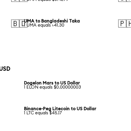
UMA to Bangladeshi Taka
🇧🇩
🇵
1 UMA equals ৳41.30
 USD
Dogelon Mars to US Dollar
1 ELON equals $0.00000003
Binance-Peg Litecoin to US Dollar
1 LTC equals $45.17