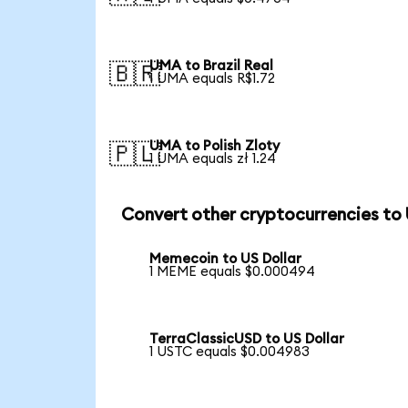
UMA to Brazil Real
🇧🇷
1 UMA equals R$1.72
UMA to Polish Zloty
🇵🇱
1 UMA equals zł 1.24
Convert other cryptocurrencies to
Memecoin to US Dollar
1 MEME equals $0.000494
TerraClassicUSD to US Dollar
1 USTC equals $0.004983