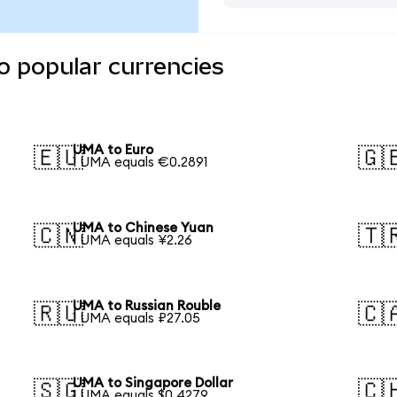
o popular currencies
UMA to Euro
🇪🇺
🇬
1 UMA equals €0.2891
UMA to Chinese Yuan
🇨🇳
🇹
1 UMA equals ¥2.26
UMA to Russian Rouble
🇷🇺
🇨
1 UMA equals ₽27.05
UMA to Singapore Dollar
🇸🇬
🇨
1 UMA equals $0.4279