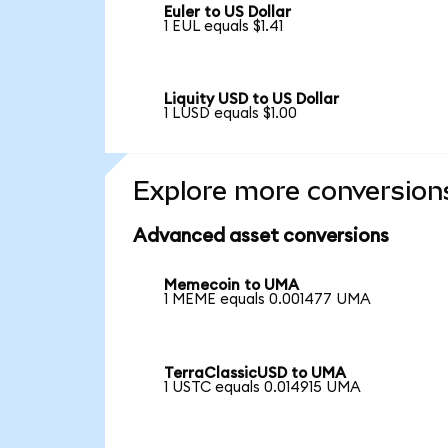
Euler to US Dollar
1 EUL equals $1.41
Liquity USD to US Dollar
1 LUSD equals $1.00
Explore more conversion
Advanced asset conversions
Memecoin to UMA
1 MEME equals 0.001477 UMA
TerraClassicUSD to UMA
1 USTC equals 0.014915 UMA