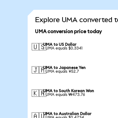
Explore UMA converted t
UMA conversion price today
UMA to US Dollar
🇺🇸
1 UMA equals $0.3341
UMA to Japanese Yen
🇯🇵
1 UMA equals ¥52.7
UMA to South Korean Won
🇰🇷
1 UMA equals ₩473.76
UMA to Australian Dollar
🇦🇺
1 UMA equals $0.4734