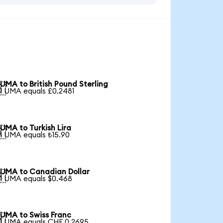
UMA to British Pound Sterling

1 UMA equals £0.2481
UMA to Turkish Lira

1 UMA equals ₺15.90
UMA to Canadian Dollar

1 UMA equals $0.468
UMA to Swiss Franc

1 UMA equals CHF 0.2695