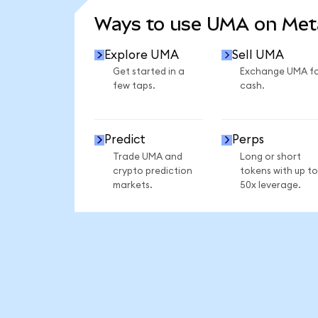
Ways to use UMA on Me
Explore UMA
Sell UMA
Get started in a
Exchange UMA f
few taps.
cash.
Predict
Perps
Trade UMA and
Long or short
crypto prediction
tokens with up to
markets.
50x leverage.