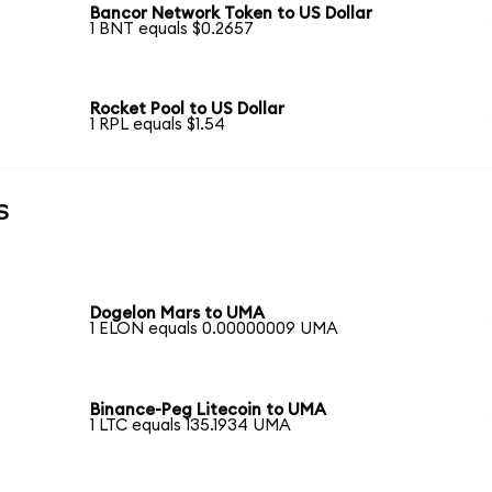
Bancor Network Token to US Dollar
1 BNT equals $0.2657
Rocket Pool to US Dollar
1 RPL equals $1.54
s
Dogelon Mars to UMA
1 ELON equals 0.00000009 UMA
Binance-Peg Litecoin to UMA
1 LTC equals 135.1934 UMA