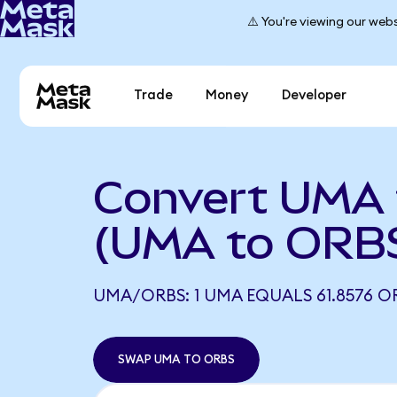
⚠️ You're viewing our webs
Trade
Money
Developer
Convert UMA 
(UMA to ORB
UMA/ORBS: 1 UMA EQUALS 61.8576 O
SWAP UMA TO ORBS