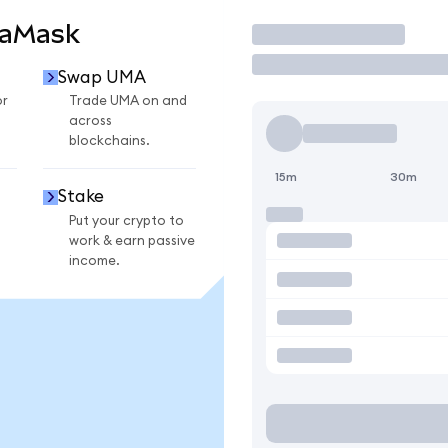
taMask
Trade
Swap UMA
or
Trade UMA on and
across
blockchains.
15m
30m
Stake
Put your crypto to
work & earn passive
income.