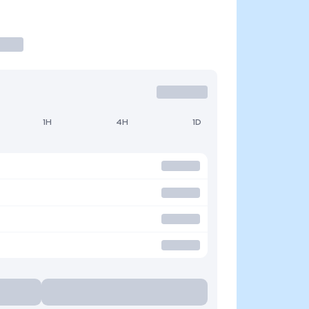
1H
4H
1D