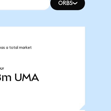
ORBS
has a total market
PLY
8m
UMA