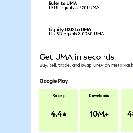
Euler to UMA
1 EUL equals 4.2201 UMA
Liquity USD to UMA
1 LUSD equals 3.0050 UMA
Get UMA in seconds
Buy, sell, trade, and swap UMA on MetaMask,
Google Play
Rating
Downloads
4.4
10M+
4