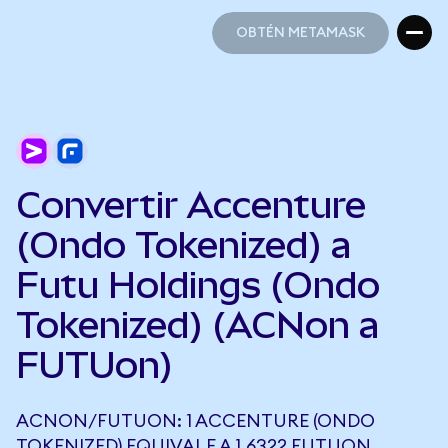
OBTÉN METAMASK
OBTÉN METAMASK
Convertir Accenture
(Ondo Tokenized) a
Futu Holdings (Ondo
Tokenized) (ACNon a
FUTUon)
ACNON/FUTUON: 1 ACCENTURE (ONDO
TOKENIZED) EQUIVALE A 1,6322 FUTUON