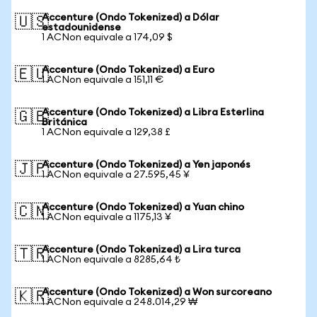
Accenture (Ondo Tokenized) a Dólar
🇺🇸
estadounidense
1 ACNon equivale a 174,09 $
Accenture (Ondo Tokenized) a Euro
🇪🇺
1 ACNon equivale a 151,11 €
Accenture (Ondo Tokenized) a Libra Esterlina
🇬🇧
Británica
1 ACNon equivale a 129,38 £
Accenture (Ondo Tokenized) a Yen japonés
🇯🇵
1 ACNon equivale a 27.595,45 ¥
Accenture (Ondo Tokenized) a Yuan chino
🇨🇳
1 ACNon equivale a 1175,13 ¥
Accenture (Ondo Tokenized) a Lira turca
🇹🇷
1 ACNon equivale a 8285,64 ₺
Accenture (Ondo Tokenized) a Won surcoreano
🇰🇷
1 ACNon equivale a 248.014,29 ₩