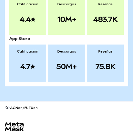
Calificación
Descargas
Reseñas
4.4
10M+
483.7K
App Store
Calificación
Descargas
Reseñas
4.7
50M+
75.8K
ACNon/FUTUon
Pie de página del sitio MetaMask