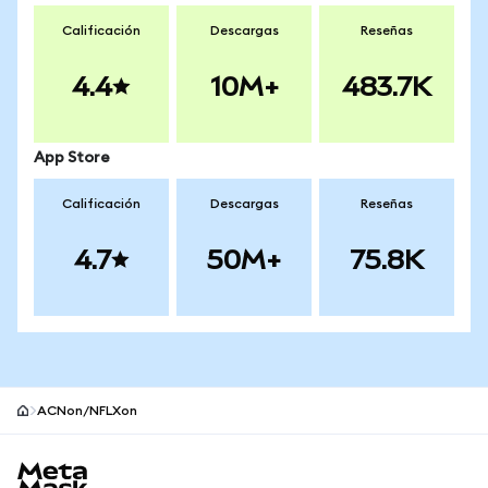
Calificación
Descargas
Reseñas
4.4
10M+
483.7K
App Store
Calificación
Descargas
Reseñas
4.7
50M+
75.8K
ACNon/NFLXon
Pie de página del sitio MetaMask