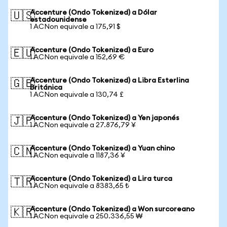
Accenture (Ondo Tokenized) a Dólar
🇺🇸
estadounidense
1 ACNon equivale a 175,91 $
Accenture (Ondo Tokenized) a Euro
🇪🇺
1 ACNon equivale a 152,69 €
Accenture (Ondo Tokenized) a Libra Esterlina
🇬🇧
Británica
1 ACNon equivale a 130,74 £
Accenture (Ondo Tokenized) a Yen japonés
🇯🇵
1 ACNon equivale a 27.876,79 ¥
Accenture (Ondo Tokenized) a Yuan chino
🇨🇳
1 ACNon equivale a 1187,36 ¥
Accenture (Ondo Tokenized) a Lira turca
🇹🇷
1 ACNon equivale a 8383,65 ₺
Accenture (Ondo Tokenized) a Won surcoreano
🇰🇷
1 ACNon equivale a 250.336,55 ₩