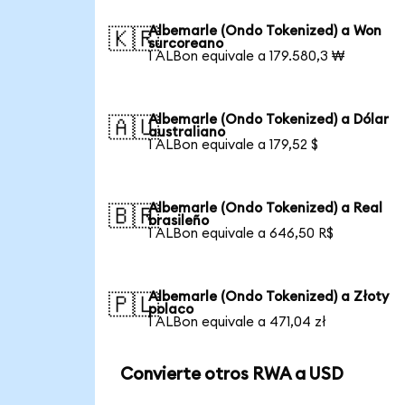
Albemarle (Ondo Tokenized) a Won
🇰🇷
surcoreano
1 ALBon equivale a 179.580,3 ₩
Albemarle (Ondo Tokenized) a Dólar
🇦🇺
australiano
1 ALBon equivale a 179,52 $
Albemarle (Ondo Tokenized) a Real
🇧🇷
brasileño
1 ALBon equivale a 646,50 R$
Albemarle (Ondo Tokenized) a Złoty
🇵🇱
polaco
1 ALBon equivale a 471,04 zł
Convierte otros RWA a USD