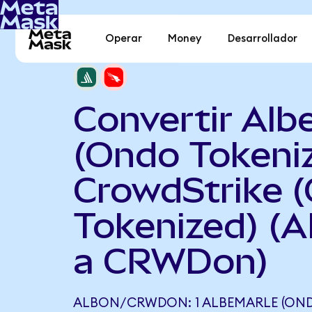
Operar
Money
Desarrollador
Convertir Alb
(Ondo Tokeni
CrowdStrike 
Tokenized) (
a CRWDon)
ALBON/CRWDON: 1 ALBEMARLE (OND