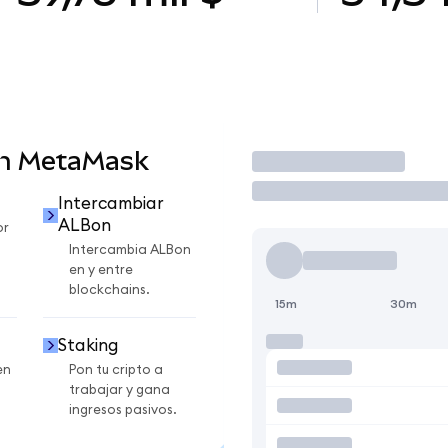
en MetaMask
Operar
Intercambiar
ALBon
or
Intercambia ALBon
en y entre
blockchains.
15m
30m
Staking
en
Pon tu cripto a
trabajar y gana
ingresos pasivos.