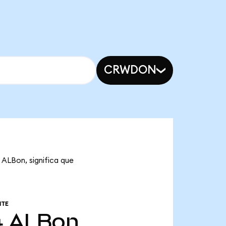
CRWDON
 ALBon, significa que
NTE
4
ALBon