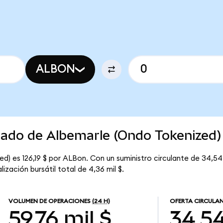
ALBON
cado de Albemarle (Ondo Tokenized)
d) es 126,19 $ por ALBon. Con un suministro circulante de 34,54
zación bursátil total de 4,36 mil $.
VOLUMEN DE OPERACIONES
(24 H)
OFERTA CIRCULA
59,76 mil $
34,5