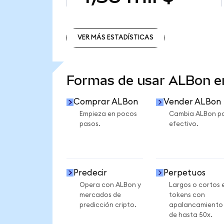
VER MÁS ESTADÍSTICAS
VER MÁS ESTADÍSTICAS
Formas de usar ALBon 
Comprar ALBon
Vender ALBon
Empieza en pocos
Cambia ALBon p
pasos.
efectivo.
Predecir
Perpetuos
Opera con ALBon y
Largos o cortos 
mercados de
tokens con
predicción cripto.
apalancamiento
de hasta 50x.