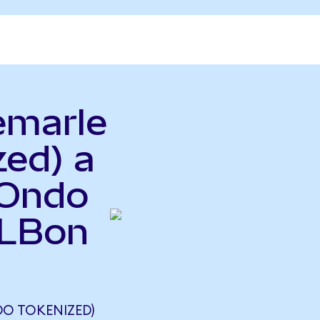
emarle
zed) a
(Ondo
ALBon
O TOKENIZED)