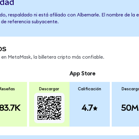
idad
o, respaldado ni está afiliado con Albemarle. El nombre de la 
o de referencia subyacente.
os
n MetaMask, la billetera cripto más confiable.
App Store
Reseñas
Descargar
Calificación
Descarg
83.7K
4.7
50M