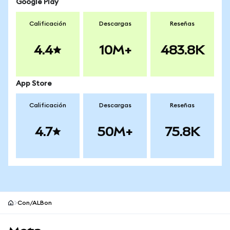
Google Play
Calificación
Descargas
Reseñas
4.4
10M+
483.8K
App Store
Calificación
Descargas
Reseñas
4.7
50M+
75.8K
Con/ALBon
Pie de página del sitio MetaMask