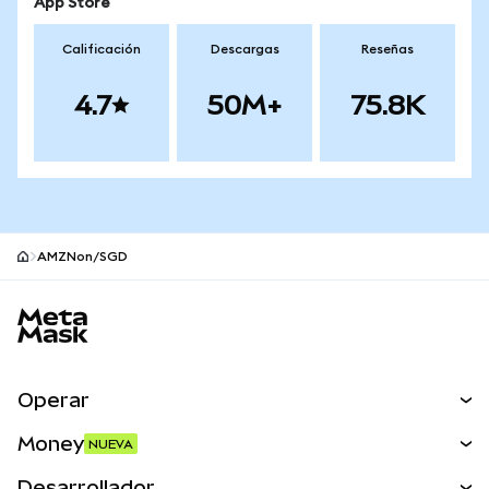
App Store
Calificación
Descargas
Reseñas
4.7
50M+
75.8K
AMZNon/SGD
Pie de página del sitio MetaMask
Operar
Canjear
Money
NUEVA
Predecir
NUEVA
Comprar
Desarrollador