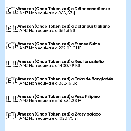
Amazon (Ondo Tokenized) a Dólar canadiense
🇨🇦
1 AMZNon equivale a 383,37 $
Amazon (Ondo Tokenized) a Dólar australiano
🇦🇺
1 AMZNon equivale a 388,86 $
Amazon (Ondo Tokenized) a Franco Suizo
🇨🇭
1 AMZNon equivale a 222,05 CHF
Amazon (Ondo Tokenized) a Real brasileño
🇧🇷
1 AMZNon equivale a 1400,79 R$
Amazon (Ondo Tokenized) a Taka de Bangladés
🇧🇩
1 AMZNon equivale a 33.916,06 ৳
Amazon (Ondo Tokenized) a Peso Filipino
🇵🇭
1 AMZNon equivale a 16.682,33 ₱
Amazon (Ondo Tokenized) a Złoty polaco
🇵🇱
1 AMZNon equivale a 1020,95 zł