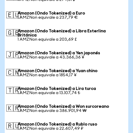
Amazon (Ondo Tokenized) a Euro
🇪🇺
1 AMZNon equivale a 237,79 €
Amazon (Ondo Tokenized) a Libra Esterlina
🇬🇧
Británica
1 AMZNon equivale a 203,69 £
Amazon (Ondo Tokenized) a Yen japonés
🇯🇵
1 AMZNon equivale a 43.366,36 ¥
Amazon (Ondo Tokenized) a Yuan chino
🇨🇳
1 AMZNon equivale a 1854,17 ¥
Amazon (Ondo Tokenized) a Lira turca
🇹🇷
1 AMZNon equivale a 13.107,74 ₺
Amazon (Ondo Tokenized) a Won surcoreano
🇰🇷
1 AMZNon equivale a 386.901,94 ₩
Amazon (Ondo Tokenized) a Rublo ruso
🇷🇺
1 AMZNon equivale a 22.607,49 ₽